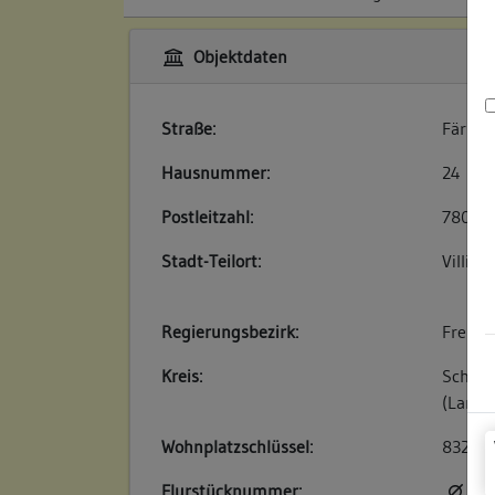
Objektdaten
Straße:
Färber
Hausnummer:
24
Postleitzahl:
78050
Stadt-Teilort:
Villing
Regierungsbezirk:
Freibu
Kreis:
Schwar
(Landk
Wohnplatzschlüssel:
83260
Flurstücknummer:
kei