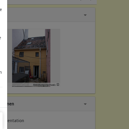
e
e
m
Abbildungsnachweis
tionen
okumentation