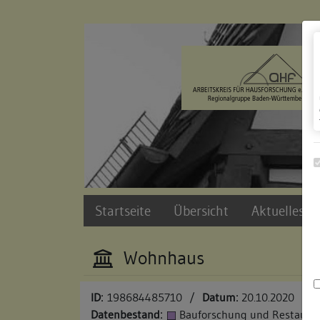
Zur Navigation springen
Zum Inhalt der Website springen
Startseite
Übersicht
Aktuelles u
Wohnhaus
ID:
198684485710
/
Datum:
20.10.2020
Datenbestand:
Bauforschung und Restauri