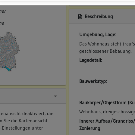
ner
Beschreibung
ne
Umgebung, Lage:
Das Wohnhaus steht traufse
geschlossener Bebauung.
Lagedetail:
Bauwerkstyp:
Baukörper/Objektform (Ku
Wohnhaus, dreigeschossige
enansicht deaktiviert, die
n Sie die Kartenansicht
Innerer Aufbau/Grundriss
e-Einstellungen unter
Zonierung: