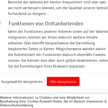
Bereiche der Website am besten frequentiert sind oder was
wir noch verbessern können, um die Qualität unserer Websit
Fotos
fortlaufend zu steigern.
Funktionen von Drittanbietenden
straße
Wenn wir Funktionen anderer Anbieter:innen auf der Websit
integrieren, können wir Ihnen dadurch weitere Inhalte
anbieten. Dies betrifft beispielsweise die Darstellung
lokalisierter Daten in Karten. Möglicherweise werden damit
die Anbietenden der Funktionen dadurch ebenfalls Cookies
en
nutzen. Sie können dies aber auch global deaktivieren, inde
Sie die Einstellungen Ihres Browsers anpassen.
Abbildungsnachweis
rg
Ausgewählte akzeptieren
Alle akzeptieren
zwald-Baar-Kreis
Zugeordnete Dokumenta
reis)
74020
Weitere Informationen zu Cookies und eine Möglichkeit zur
Bauhistorische Kurzd
Bearbeitung Ihrer Cookie-Auswahl finden Sie im Bereich
Impressum &
Datenschutzerklärung
ne