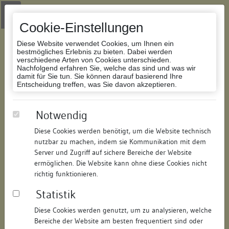
Zur Navigation springen
Zum Inhalt der Website springen
Login
|
Schriftgröße anpassen
|
Kontakt
|
Handbuch
|
Impressum
& Datenschutzerklärung
Cookie-Einstellungen
Diese Website verwendet Cookies, um Ihnen ein
bestmögliches Erlebnis zu bieten. Dabei werden
verschiedene Arten von Cookies unterschieden.
Nachfolgend erfahren Sie, welche das sind und was wir
Datenbank Bauforschung/Restaurierung
damit für Sie tun. Sie können darauf basierend Ihre
Entscheidung treffen, was Sie davon akzeptieren.
Wohn- und Geschäftshaus
Notwendig
Diese Cookies werden benötigt, um die Website technisch
ID:
146959518115
/
Datum:
20.10.2020
nutzbar zu machen, indem sie Kommunikation mit dem
Datenbestand:
Bauforschung und Restaurierung
Server und Zugriff auf sichere Bereiche der Website
ermöglichen. Die Website kann ohne diese Cookies nicht
Als PDF herunterladen:
richtig funktionieren.
Alle Inhalte dieser Seite:
/
Statistik
Objektdaten
Diese Cookies werden genutzt, um zu analysieren, welche
Bereiche der Website am besten frequentiert sind oder
Straße:
Bickenstraße