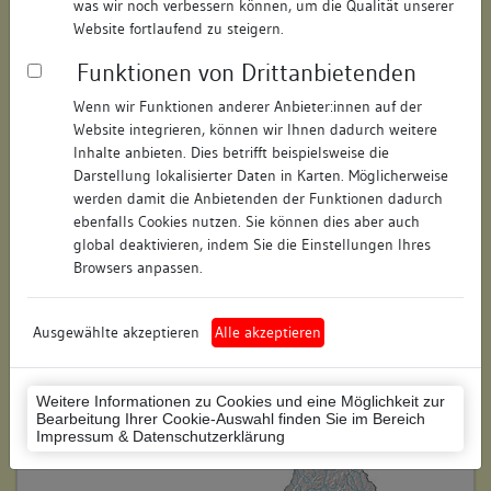
was wir noch verbessern können, um die Qualität unserer
Hausnummer:
4
Website fortlaufend zu steigern.
Funktionen von Drittanbietenden
Postleitzahl:
78050
Wenn wir Funktionen anderer Anbieter:innen auf der
Stadt-Teilort:
Villingen
Website integrieren, können wir Ihnen dadurch weitere
Inhalte anbieten. Dies betrifft beispielsweise die
Regierungsbezirk:
Freiburg
Darstellung lokalisierter Daten in Karten. Möglicherweise
werden damit die Anbietenden der Funktionen dadurch
Kreis:
Schwarzwald-Baar-Kreis
ebenfalls Cookies nutzen. Sie können dies aber auch
(Landkreis)
global deaktivieren, indem Sie die Einstellungen Ihres
Browsers anpassen.
Wohnplatzschlüssel:
8326074020
Flurstücknummer:
keine
Ausgewählte akzeptieren
Alle akzeptieren
Historischer Straßenname:
keiner
Weitere Informationen zu Cookies und eine Möglichkeit zur
Historische Gebäudenummer:
keine
Bearbeitung Ihrer Cookie-Auswahl finden Sie im Bereich
Impressum & Datenschutzerklärung
Lage des Wohnplatzes: