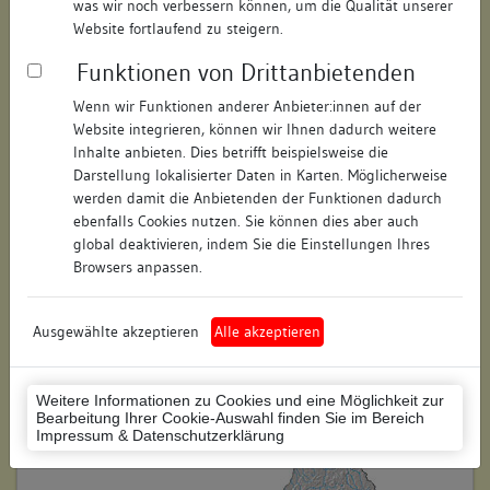
was wir noch verbessern können, um die Qualität unserer
Hausnummer:
2
Website fortlaufend zu steigern.
Funktionen von Drittanbietenden
Postleitzahl:
78050
Wenn wir Funktionen anderer Anbieter:innen auf der
Stadt-Teilort:
Villingen
Website integrieren, können wir Ihnen dadurch weitere
Inhalte anbieten. Dies betrifft beispielsweise die
Regierungsbezirk:
Freiburg
Darstellung lokalisierter Daten in Karten. Möglicherweise
werden damit die Anbietenden der Funktionen dadurch
Kreis:
Schwarzwald-Baar-Kreis
ebenfalls Cookies nutzen. Sie können dies aber auch
(Landkreis)
global deaktivieren, indem Sie die Einstellungen Ihres
Browsers anpassen.
Wohnplatzschlüssel:
8326074020
Flurstücknummer:
keine
Ausgewählte akzeptieren
Alle akzeptieren
Historischer Straßenname:
keiner
Weitere Informationen zu Cookies und eine Möglichkeit zur
Historische Gebäudenummer:
keine
Bearbeitung Ihrer Cookie-Auswahl finden Sie im Bereich
Impressum & Datenschutzerklärung
Lage des Wohnplatzes: