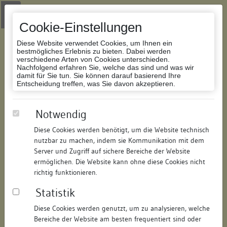
Zur Navigation springen
Zum Inhalt der Website springen
Login
|
Schriftgröße anpassen
|
Kontakt
|
Handbuch
|
Impressum
& Datenschutzerklärung
Cookie-Einstellungen
Diese Website verwendet Cookies, um Ihnen ein
bestmögliches Erlebnis zu bieten. Dabei werden
verschiedene Arten von Cookies unterschieden.
Nachfolgend erfahren Sie, welche das sind und was wir
Datenbank Bauforschung/Restaurierung
damit für Sie tun. Sie können darauf basierend Ihre
Entscheidung treffen, was Sie davon akzeptieren.
Wohnhaus
Notwendig
Diese Cookies werden benötigt, um die Website technisch
ID:
123257613611
/
Datum:
17.12.2020
nutzbar zu machen, indem sie Kommunikation mit dem
Datenbestand:
Bauforschung und Restaurierung
Server und Zugriff auf sichere Bereiche der Website
ermöglichen. Die Website kann ohne diese Cookies nicht
Als PDF herunterladen:
richtig funktionieren.
Alle Inhalte dieser Seite:
/
Statistik
Objektdaten
Diese Cookies werden genutzt, um zu analysieren, welche
Bereiche der Website am besten frequentiert sind oder
Straße:
Gerwigstraße