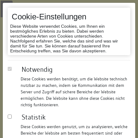
Zur Navigation springen
Zum Inhalt der Website springen
Login
|
Schriftgröße anpassen
|
Kontakt
|
Handbuch
|
Impressum
& Datenschutzerklärung
Cookie-Einstellungen
Diese Website verwendet Cookies, um Ihnen ein
bestmögliches Erlebnis zu bieten. Dabei werden
verschiedene Arten von Cookies unterschieden.
Nachfolgend erfahren Sie, welche das sind und was wir
Datenbank Bauforschung/Restaurierung
damit für Sie tun. Sie können darauf basierend Ihre
Entscheidung treffen, was Sie davon akzeptieren.
ehem. Färberei
Notwendig
Diese Cookies werden benötigt, um die Website technisch
ID:
182325875815
/
Datum:
20.10.2020
nutzbar zu machen, indem sie Kommunikation mit dem
Datenbestand:
Bauforschung und Restaurierung
Server und Zugriff auf sichere Bereiche der Website
ermöglichen. Die Website kann ohne diese Cookies nicht
Als PDF herunterladen:
richtig funktionieren.
Alle Inhalte dieser Seite:
/
Statistik
Objektdaten
Diese Cookies werden genutzt, um zu analysieren, welche
Bereiche der Website am besten frequentiert sind oder
Straße:
Färberstraße