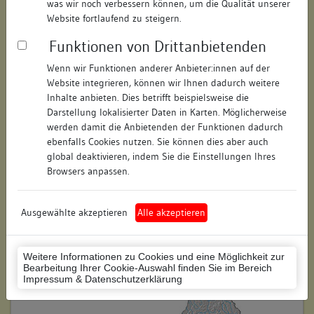
was wir noch verbessern können, um die Qualität unserer
Hausnummer:
28
Website fortlaufend zu steigern.
Funktionen von Drittanbietenden
Postleitzahl:
78050
Wenn wir Funktionen anderer Anbieter:innen auf der
Stadt-Teilort:
Villingen
Website integrieren, können wir Ihnen dadurch weitere
Inhalte anbieten. Dies betrifft beispielsweise die
Regierungsbezirk:
Freiburg
Darstellung lokalisierter Daten in Karten. Möglicherweise
werden damit die Anbietenden der Funktionen dadurch
Kreis:
Schwarzwald-Baar-Kreis
ebenfalls Cookies nutzen. Sie können dies aber auch
(Landkreis)
global deaktivieren, indem Sie die Einstellungen Ihres
Browsers anpassen.
Wohnplatzschlüssel:
8326074020
Flurstücknummer:
keine
Ausgewählte akzeptieren
Alle akzeptieren
Historischer Straßenname:
keiner
Weitere Informationen zu Cookies und eine Möglichkeit zur
Historische Gebäudenummer:
keine
Bearbeitung Ihrer Cookie-Auswahl finden Sie im Bereich
Impressum & Datenschutzerklärung
Lage des Wohnplatzes: