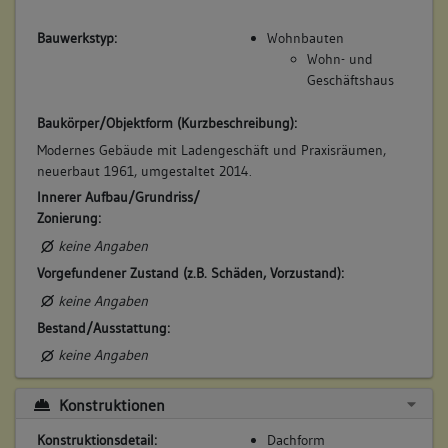
ertauscht von Cost gegen Hauptstraße 19
Bauwerkstyp:
Wohnbauten
Beschreibung:
Wohn- und
Geschäftshaus
Beruf / Amt / Titel:
Rappenwirt
Baukörper/Objektform (Kurzbeschreibung):
Modernes Gebäude mit Ladengeschäft und Praxisräumen,
Betroffene Gebäudeteile:
neuerbaut 1961, umgestaltet 2014.
keine
Innerer Aufbau/Grundriss/
Zonierung:
keine Angaben
8. Besitzer:in:
Körner, Jost Friedrich
(1704 - 1705)
Vorgefundener Zustand (z.B. Schäden, Vorzustand):
Bemerkung Familie:
keine Angaben
Sohn des Georg Friedrich Körner
Bestand/Ausstattung:
Bemerkung Besitz:
keine Angaben
erhält 1/2 vom Vater
Beschreibung:
Konstruktionen
Beruf / Amt / Titel:
Konstruktionsdetail:
Dachform