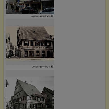
Betroffene Gebäudeteile:
keine
Abbildungsnachweis
5. Besitzer:in:
Wolfarth, Alexander Rudolph
(1686 - 1694)
Bemerkung Familie:
Bemerkung Besitz:
kauft Anteile der Miterben Rottner und Jacobi
Beschreibung:
Abbildungsnachweis
Beruf / Amt / Titel:
keiner
Betroffene Gebäudeteile:
keine
6. Besitzer:in:
Cost, Johannes