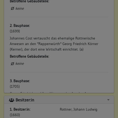
Betroffene Gebäudeteile:
keine
2. Bauphase:
(1699)
Johannes Cost vertauscht das ehemalige Rottnerische
Anwesen an den "Rappenwürth" Georg Friedrich Körner
(Kerner), der dort eine Wirtschaft einrichtet. (a)
Betroffene Gebäudeteile:
keine
3. Bauphase:
(1705)
Georg Friedrich und Jost Körner verkaufen das Anwesen an
den Metzger Hans Conrad Mack, der dort als "Oxenwürth" die
Besitzer:in
"Oxenwürthsherberg" einrichtet. (a)
1. Besitzer:in:
Rottner, Johann Ludwig
Betroffene Gebäudeteile:
(1660)