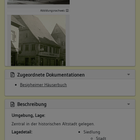
(1694 - 1699)
Abbildungsnachweis
Bemerkung Familie:
in Gemmrigheim
Bemerkung Besitz:
kauft von Wolfarth
Beschreibung:
Beruf / Amt / Titel:
Kellereiküfer
Küfer
Zugeordnete Dokumentationen
Abbildungsnachweis
Besigheimer Häuserbuch
Betroffene Gebäudeteile:
keine
Beschreibung
7. Besitzer:in:
Körner (Kerner), Georg
Umgebung, Lage:
(1699 - 1704)
Friedrich
Zentral in der historischen Altstadt gelegen.
Bemerkung Familie:
Lagedetail:
Siedlung
Stadt
Bemerkung Besitz: