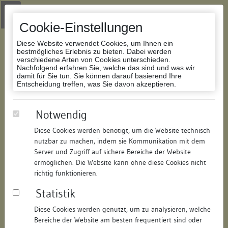
Zur Navigation springen
Zum Inhalt der Website springen
Login
|
Schriftgröße anpassen
|
Kontakt
|
Handbuch
|
Impressum
& Datenschutzerklärung
Cookie-Einstellungen
Diese Website verwendet Cookies, um Ihnen ein
bestmögliches Erlebnis zu bieten. Dabei werden
verschiedene Arten von Cookies unterschieden.
Nachfolgend erfahren Sie, welche das sind und was wir
Datenbank Bauforschung/Restaurierung
damit für Sie tun. Sie können darauf basierend Ihre
Entscheidung treffen, was Sie davon akzeptieren.
Wohn- und Geschäftshaus
Notwendig
Diese Cookies werden benötigt, um die Website technisch
ID:
100947151810
/
Datum:
04.05.2016
nutzbar zu machen, indem sie Kommunikation mit dem
Datenbestand:
Bauforschung und Restaurierung
Server und Zugriff auf sichere Bereiche der Website
ermöglichen. Die Website kann ohne diese Cookies nicht
Als PDF herunterladen:
richtig funktionieren.
Alle Inhalte dieser Seite:
/
Statistik
Objektdaten
Diese Cookies werden genutzt, um zu analysieren, welche
Bereiche der Website am besten frequentiert sind oder
Straße:
Hauptstraße