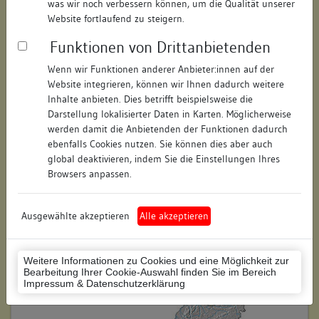
was wir noch verbessern können, um die Qualität unserer
Hausnummer:
18
Website fortlaufend zu steigern.
Funktionen von Drittanbietenden
Postleitzahl:
74354
Wenn wir Funktionen anderer Anbieter:innen auf der
Stadt-Teilort:
Besigheim
Website integrieren, können wir Ihnen dadurch weitere
Inhalte anbieten. Dies betrifft beispielsweise die
Regierungsbezirk:
Stuttgart
Darstellung lokalisierter Daten in Karten. Möglicherweise
werden damit die Anbietenden der Funktionen dadurch
Kreis:
Ludwigsburg (Landkreis)
ebenfalls Cookies nutzen. Sie können dies aber auch
global deaktivieren, indem Sie die Einstellungen Ihres
Wohnplatzschlüssel:
8118007001
Browsers anpassen.
Flurstücknummer:
keine
Ausgewählte akzeptieren
Alle akzeptieren
Historischer Straßenname:
keiner
Historische Gebäudenummer:
166
Weitere Informationen zu Cookies und eine Möglichkeit zur
Bearbeitung Ihrer Cookie-Auswahl finden Sie im Bereich
Lage des Wohnplatzes:
Impressum & Datenschutzerklärung