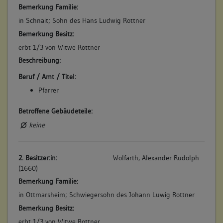
keine
Bemerkung Familie:
in Schnait; Sohn des Hans Ludwig Rottner
Bemerkung Besitz:
4. Bauphase:
(1726)
erbt 1/3 von Witwe Rottner
"Herr Oxenwürth Mack" verkauft und vertauscht die
Beschreibung:
"Oxenwürthsherberg" an den Metzger Sigmund Dietrich
Beruf / Amt / Titel:
Grimm: "Eine Behausung und Keller, unten in der Statt, die
Rothnerische Herberg genannt, neben gemeiner Gassen und
Pfarrer
Joseph Schrempfen, dem Rechten Thor (Aipertor) zu auff der
Entzseiten ... Eine Scheuren, grad von dieser Behausung
Betroffene Gebäudeteile:
hinüber, neben Michel Miller und Gottlieb Blumhardts
keine
Hofreithe". Weil der Käufer "des Schreibens ohnerfahren",
wird der Kaufvertrag von der Ehefrau Maria Catharina Grimm
unterzeichnet. (a)
2. Besitzer:in:
Wolfarth, Alexander Rudolph
Betroffene Gebäudeteile:
(1660)
keine
Bemerkung Familie:
in Ottmarsheim; Schwiegersohn des Johann Luwig Rottner
Bemerkung Besitz:
5. Bauphase:
erbt 1/3 von Witwe Rottner
(1784)