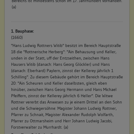
Bereichs ist mindestens schon im 17. Jahrhundert vorhanden.
(a)
1. Bauphase:
(1660)
"Hans Ludwig Rottners Witib" besitzt im Bereich Hauptstraße
18 die "Rottnerische Herberg": "Ain Behausung und Keller,
unden in der Statt, uff der Entzseithen, zwischen Hans
Hausers Witib (danach: Hans Georg Glöckler) und Hans
(danach: Eberhard) Paylern, zinnst der Kellerey jährlich 1
Schilling". Zu diesem Gebäude gehört im Bereich Hauptstraße
20: "Ain Scheuren und Keller daselbsten, gleich eben
hinüber, zwischen Hans Georg Hermann und Hans Michael
Pfeiffern, zinnst der Kellerey jährlich 6 Heller". Die Witwe
Rottner vererbt das Anwesen zu je einem Drittel an den Sohn
und die Schwiegersöhne: Magister Johann Ludwig Rottner,
Pfarrer zu Schnait, Magister Alexander Rudolph Wolfarth,
Pfarrer zu Ottmarsheim und Herr Johann Ludwig Jacobi,
Forstverwalter zu Murrhardt. (a)