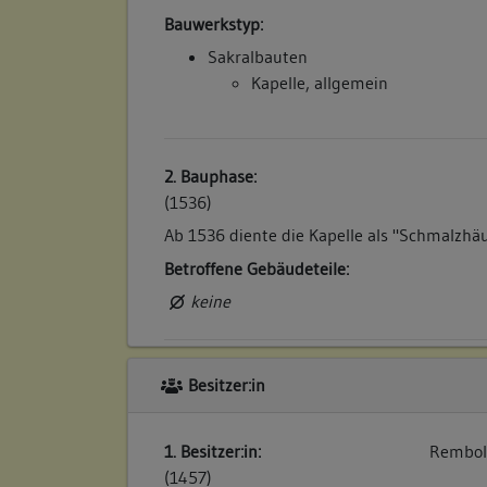
Bauwerkstyp:
Sakralbauten
Kapelle, allgemein
2. Bauphase:
(1536)
Ab 1536 diente die Kapelle als "Schmalzhä
Betroffene Gebäudeteile:
keine
3. Bauphase:
Besitzer:in
(1862 - 1864)
Restaurierung des Kapelle (a), dabei wurde
1. Besitzer:in:
Rembold
hergestellt, eine kleine Sakristei, die sich
(1457)