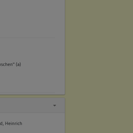
uschen" (a)
 das Portal wieder
, Heinrich
 an der Nordecke befand,