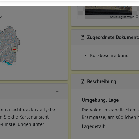
ner
2
Abbildungsnachweis
Zugeordnete Dokumenta
Kurzbeschreibung
Beschreibung
Umgebung, Lage:
enansicht deaktiviert, die
Die Valentinskapelle steht
n Sie die Kartenansicht
Kramgasse, am südlichen 
e-Einstellungen unter
Lagedetail: