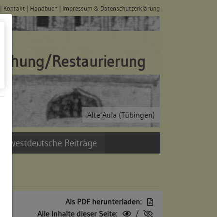
|
Kontakt
|
Handbuch
|
Impressum & Datenschutzerklärung
schung/Restaurierung
Alte Aula (Tübingen)
üdwestdeutsche Beiträge
Als PDF herunterladen:
Alle Inhalte dieser Seite:
/