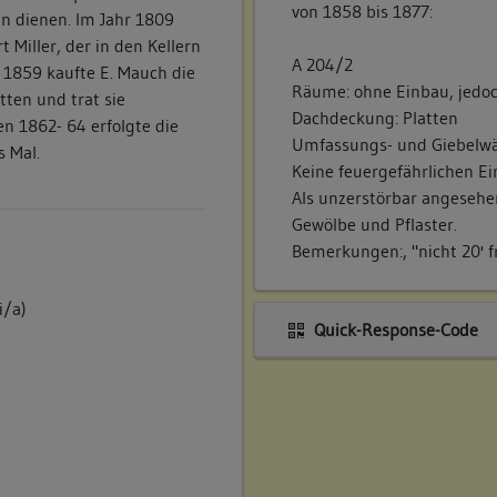
von 1858 bis 1877:
en dienen. Im Jahr 1809
Miller, der in den Kellern
A 204/2
). 1859 kaufte E. Mauch die
Räume: ohne Einbau, jedoc
tten und trat sie
Dachdeckung: Platten
en 1862- 64 erfolgte die
Umfassungs- und Giebelwä
s Mal.
Keine feuergefährlichen E
Als unzerstörbar angesehen
Gewölbe und Pflaster.
Bemerkungen:, "nicht 20' f
i/a)
Quick-Response-Code