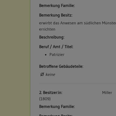
abgebrochen und durch zwei Backsteinpfeil
Bemerkung Familie:
Betroffene Gebäudeteile:
Bemerkung Besitz:
keine
erwirbt das Anwesen am südlichen Münsterp
errichten
4. Bauphase:
Beschreibung:
(2008)
Beruf / Amt / Titel:
Restaurierung
Patrizier
Betroffene Gebäudeteile:
keine
Betroffene Gebäudeteile:
keine
2. Besitzer:in:
Miller
(1809)
Bemerkung Familie:
Bemerkung Besitz: