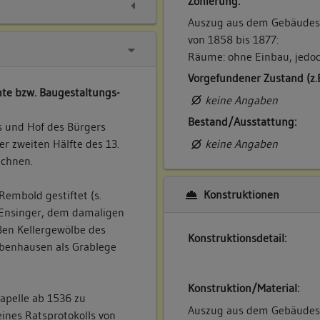
Zonierung:
Auszug aus dem Gebäudes
von 1858 bis 1877:
Räume: ohne Einbau, jedoc
Vorgefundener Zustand (z.
te bzw. Baugestaltungs-
keine Angaben
Bestand/Ausstattung:
s und Hof des Bürgers
keine Angaben
r zweiten Hälfte des 13.
echnen.
Konstruktionen
Rembold gestiftet (s.
s Ensinger, dem damaligen
ßen Kellergewölbe des
Konstruktionsdetail:
ebenhausen als Grablege
Konstruktion/Material:
apelle ab 1536 zu
Auszug aus dem Gebäudes
ines Ratsprotokolls von