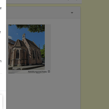
e
e
m
Abbildungsnachweis