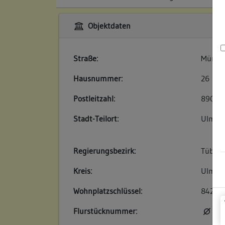
Objektdaten
Straße:
Münste
Hausnummer:
26
Postleitzahl:
89073
Stadt-Teilort:
Ulm
Regierungsbezirk:
Tübin
Kreis:
Ulm (S
Wohnplatzschlüssel:
84210
Flurstücknummer:
kei