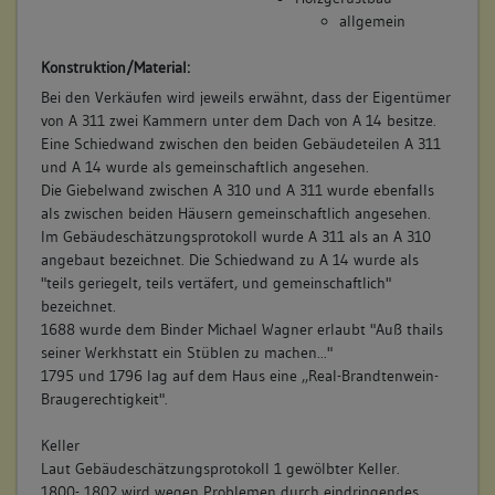
allgemein
Konstruktion/Material:
Bei den Verkäufen wird jeweils erwähnt, dass der Eigentümer
von A 311 zwei Kammern unter dem Dach von A 14 besitze.
Eine Schiedwand zwischen den beiden Gebäudeteilen A 311
und A 14 wurde als gemeinschaftlich angesehen.
Die Giebelwand zwischen A 310 und A 311 wurde ebenfalls
als zwischen beiden Häusern gemeinschaftlich angesehen.
Im Gebäudeschätzungsprotokoll wurde A 311 als an A 310
angebaut bezeichnet. Die Schiedwand zu A 14 wurde als
"teils geriegelt, teils vertäfert, und gemeinschaftlich"
bezeichnet.
1688 wurde dem Binder Michael Wagner erlaubt "Auß thails
seiner Werkhstatt ein Stüblen zu machen..."
1795 und 1796 lag auf dem Haus eine ,,Real-Brandtenwein-
Braugerechtigkeit".
Keller
Laut Gebäudeschätzungsprotokoll 1 gewölbter Keller.
1800- 1802 wird wegen Problemen durch eindringendes