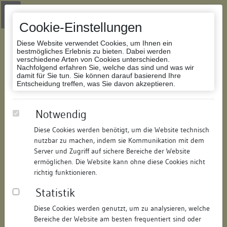
Zur Navigation springen
Zum Inhalt der Website springen
Login
|
Schriftgröße anpassen
|
Kontakt
|
Handbuch
|
Impressum
& Datenschutzerklärung
Cookie-Einstellungen
Diese Website verwendet Cookies, um Ihnen ein
bestmögliches Erlebnis zu bieten. Dabei werden
verschiedene Arten von Cookies unterschieden.
Nachfolgend erfahren Sie, welche das sind und was wir
Datenbank Bauforschung/Restaurierung
damit für Sie tun. Sie können darauf basierend Ihre
Entscheidung treffen, was Sie davon akzeptieren.
abgegangenes Gebäude (A 311 -
Notwendig
Donaustraße 7)
Diese Cookies werden benötigt, um die Website technisch
nutzbar zu machen, indem sie Kommunikation mit dem
ID:
193166268017
/
Datum:
21.03.2018
Server und Zugriff auf sichere Bereiche der Website
Datenbestand:
Bauforschung
ermöglichen. Die Website kann ohne diese Cookies nicht
richtig funktionieren.
Als PDF herunterladen:
Statistik
Alle Inhalte dieser Seite:
/
Diese Cookies werden genutzt, um zu analysieren, welche
Objektdaten
Bereiche der Website am besten frequentiert sind oder