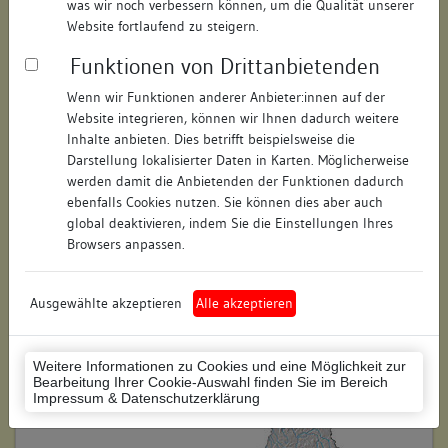
was wir noch verbessern können, um die Qualität unserer
Straße:
Neue Straße
Website fortlaufend zu steigern.
Hausnummer:
keine
Funktionen von Drittanbietenden
Postleitzahl:
89073
Wenn wir Funktionen anderer Anbieter:innen auf der
Website integrieren, können wir Ihnen dadurch weitere
Stadt-Teilort:
Ulm
Inhalte anbieten. Dies betrifft beispielsweise die
Darstellung lokalisierter Daten in Karten. Möglicherweise
werden damit die Anbietenden der Funktionen dadurch
Regierungsbezirk:
Tübingen
ebenfalls Cookies nutzen. Sie können dies aber auch
global deaktivieren, indem Sie die Einstellungen Ihres
Kreis:
Ulm (Stadtkreis)
Browsers anpassen.
Wohnplatzschlüssel:
8421000028
Flurstücknummer:
keine
Ausgewählte akzeptieren
Alle akzeptieren
Historischer Straßenname:
Donaustraße
Weitere Informationen zu Cookies und eine Möglichkeit zur
Historische Gebäudenummer:
7; A 311
Bearbeitung Ihrer Cookie-Auswahl finden Sie im Bereich
Impressum & Datenschutzerklärung
Lage des Wohnplatzes: