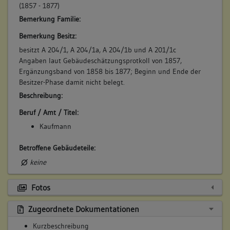
(1857 - 1877)
1962 Gesuch zum Wiederaufbau eines Gebäudes. Wurde 1963
Bemerkung Familie:
genehmigt. In den Plänen wurden die Behelfsbauten (gelb
angelegt) durch den Neubau überschnitten. Die
Bemerkung Besitz:
Behelfsbauten in direkter Nähe des Chores der
besitzt A 204/1, A 204/1a, A 204/1b und A 201/1c
Valentinskapelle wurden abgebrochen. Das neue Gebäude
Angaben laut Gebäudeschätzungsprotkoll von 1857,
wurde eher über dem ehemaligen Standfort von Kramgasse 1
Ergänzungsband von 1858 bis 1877; Beginn und Ende der
geplant.
Besitzer-Phase damit nicht belegt.
Betroffene Gebäudeteile:
Beschreibung:
keine
Beruf / Amt / Titel:
Kaufmann
Betroffene Gebäudeteile:
keine
Fotos
Zugeordnete Dokumentationen
Kurzbeschreibung