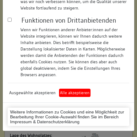
was wir noch verbessern können, um die Qualität unserer
Objektdaten
Website fortlaufend zu steigern.
Straße:
Neue Straße
Funktionen von Drittanbietenden
Hausnummer:
keine
Wenn wir Funktionen anderer Anbieter:innen auf der
Website integrieren, können wir Ihnen dadurch weitere
Postleitzahl:
89073
Inhalte anbieten. Dies betrifft beispielsweise die
Stadt-Teilort:
Ulm
Darstellung lokalisierter Daten in Karten. Möglicherweise
werden damit die Anbietenden der Funktionen dadurch
ebenfalls Cookies nutzen. Sie können dies aber auch
Regierungsbezirk:
Tübingen
global deaktivieren, indem Sie die Einstellungen Ihres
Browsers anpassen.
Kreis:
Ulm (Stadtkreis)
Wohnplatzschlüssel:
8421000028
Ausgewählte akzeptieren
Alle akzeptieren
Flurstücknummer:
keine
Weitere Informationen zu Cookies und eine Möglichkeit zur
Historischer Straßenname:
Kramgasse
Bearbeitung Ihrer Cookie-Auswahl finden Sie im Bereich
Impressum & Datenschutzerklärung
Historische Gebäudenummer:
3; A 204/1
Lage des Wohnplatzes: