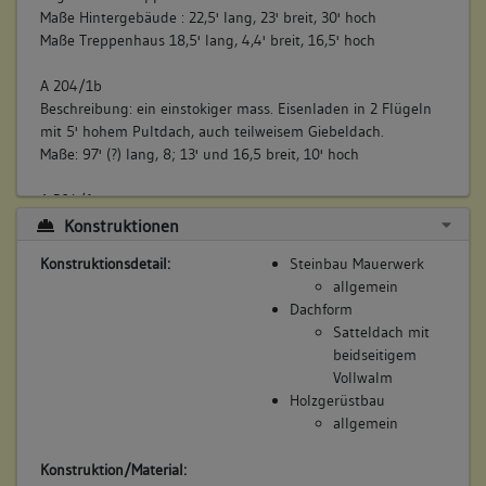
Maße Hintergebäude : 22,5' lang, 23' breit, 30' hoch
Maße Treppenhaus 18,5' lang, 4,4' breit, 16,5' hoch
A 204/1b
Beschreibung: ein einstokiger mass. Eisenladen in 2 Flügeln
mit 5' hohem Pultdach, auch teilweisem Giebeldach.
Maße: 97' (?) lang, 8; 13' und 16,5 breit, 10' hoch
A 204/1c
Beschreibung: eine freistehende einstokige geriegelte
Konstruktionen
Holzremise mit Sturzblechdach.
Konstruktionsdetail:
Steinbau Mauerwerk
Maße: 33' lang,11' breit, 10' hoch
allgemein
Innerer Aufbau/Grundriss/
Dachform
Zonierung:
Satteldach mit
Auszug aus dem Gebäudeschätzungsprotokoll 1857,
beidseitigem
Ergänzungsband von 1858 bis 1877:
Vollwalm
Holzgerüstbau
A 204/1
allgemein
Räume: 2 heizbare Zimmer (mit Bleistift durchgestrichen,
darübergeschrieben 4), 2 unheizbare Zimmer u. geypste
Konstruktion/Material:
Kammern (mit Bleistift durchgestrichen), 2 Küchen, 1