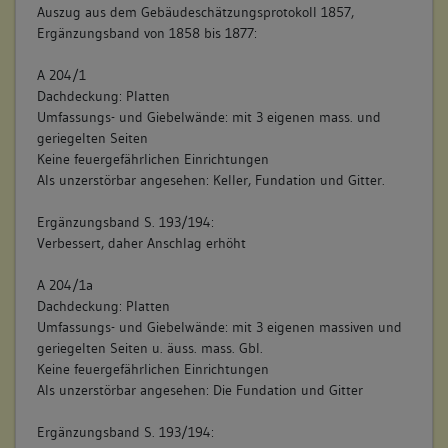
Auszug aus dem Gebäudeschätzungsprotokoll 1857,
gewölbter Keller, sowie 1 Teil des Ladens und 1 dtto. des
Ergänzungsband von 1858 bis 1877:
Magazins.
A 204/1
A 204/1a
Dachdeckung: Platten
Räume Hintergebäude: 1 heizbares Zimmer (mit Bleistift
Umfassungs- und Giebelwände: mit 3 eigenen mass. und
durchgestrichen und 2
geriegelten Seiten
darübergeschrieben), 2 gewöhnliche Kammern (mit Bleistift
Keine feuergefährlichen Einrichtungen
durchgestrichen), 1 geipstes Magazin
Als unzerstörbar angesehen: Keller, Fundation und Gitter.
A 204/1b
Ergänzungsband S. 193/194:
Räume: enthält den Laden u. 1 heizb. Comtoir
Verbessert, daher Anschlag erhöht
A 204/1c
A 204/1a
Räume: ohne Einbau
Dachdeckung: Platten
Vorgefundener Zustand (z.B. Schäden, Vorzustand):
Umfassungs- und Giebelwände: mit 3 eigenen massiven und
geriegelten Seiten u. äuss. mass. Gbl.
keine Angaben
Keine feuergefährlichen Einrichtungen
Bestand/Ausstattung:
Als unzerstörbar angesehen: Die Fundation und Gitter
keine Angaben
Ergänzungsband S. 193/194: