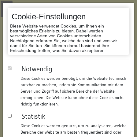
Zur Navigation springen
Zum Inhalt der Website springen
Login
|
Schriftgröße anpassen
|
Kontakt
|
Handbuch
|
Impressum
& Datenschutzerklärung
Cookie-Einstellungen
Diese Website verwendet Cookies, um Ihnen ein
bestmögliches Erlebnis zu bieten. Dabei werden
verschiedene Arten von Cookies unterschieden.
Nachfolgend erfahren Sie, welche das sind und was wir
Datenbank Bauforschung/Restaurierung
damit für Sie tun. Sie können darauf basierend Ihre
Entscheidung treffen, was Sie davon akzeptieren.
abgegangenes Gebäude /
Notwendig
Vordergebäude (A 204/1 -
Diese Cookies werden benötigt, um die Website technisch
Kramgasse 3)
nutzbar zu machen, indem sie Kommunikation mit dem
Server und Zugriff auf sichere Bereiche der Website
ermöglichen. Die Website kann ohne diese Cookies nicht
ID:
110525218014
/
Datum:
13.04.2018
richtig funktionieren.
Datenbestand:
Bauforschung
Statistik
Als PDF herunterladen:
Alle Inhalte dieser Seite:
/
Diese Cookies werden genutzt, um zu analysieren, welche
Bereiche der Website am besten frequentiert sind oder