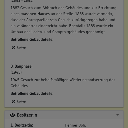
(1882 - 1883)
1882 Gesuch zum Abbruch des Gebäudes und zur Errichtung
eines massiven Hauses an der Stelle. 1883 wurde vermerkt,
dass der Antragsteller sein Gesuch zurückgezogen habe und
ein verändertes eingereicht habe. Ebenfalls 1883 wurde ein
Umbau des Laden- und Comptoirgebäudes genehmigt.
Betroffene Gebäudeteile:
keine
3. Bauphase:
(1945)
1945 Gesuch zur behelfsmäßigen Wiederinstandsetzung des
Gebäudes.
Betroffene Gebäudeteile:
keine
Besitzer:in
4. Bauphase:
1. Besitzer:in:
Henner, Joh.
(1962 - 1963)