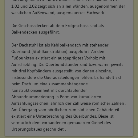
ausgeführt. Teilweise handelt es sich um Putzflächen,
1.02 und 2.02 zeigt sich an allen Wänden, ausgenommen der
teilweise um Tapeten . Auch die Ausführungen der Putze sind
westlichen Außenwand, ausgemauertes Fachwerk.
sehr unterschiedlicher Art .
Die Decken scheinen mit ihrer einheitlichen Putzoberfläche
Die Geschossdecken ab dem Erdgeschoss sind als
tendentiell homogener. In vielen Räumen ist am Deckenrand
Balkendecken ausgeführt.
ein mehr oder weniger stark ausgebildetes Randprofil
angebracht .
Der Dachstuhl ist als Kehlbalkendach mit stehender
Besonders herausstechend ist die Einheitlichkeit der
Querbund (Stuhlkonstruktion) ausgeführt. An den
Fußböden, die flächendeckend als Parkettboden mit
Fußpunkten existiert ein ausgeprägtes Vorholz mit
Fischgrätmuster ausgebildet sind. Der Parkettboden wird
Aufschiebling. Die Querbundständer sind bzw. waren jeweils
partiell durch PVC oder ähnlich neueren Bodenbelag bedeckt.
mit drei Kopfbändern ausgesteift, von denen einzelne,
Lediglich im Treppenhaus und den Bädern sind andere
insbesondere die Queraussteifungen fehlen. Es handelt sich
Fußbodenbeläge vorhanden .
beim Dach um eine zusammenhängende
Konstruktionseinheit mit durchlaufender
Der Großteil der Zimmertüren im 2.OG und dem bisher
Abbundnummerierung in Form von kumulierten
untersuchten Bereich des 1.OG weisen eine recht einheitliche
Aufzählungszeichen, ähnlich der Zählweise römischer Zahlen .
Konstruktionsart auf. Diese lässt sich anhand der
Am Übergang vom nördlichen zum südlichen Gebäudeteil
Gestaltungsdetails auf die Mitte des 19. Jahrhunderts
existiert eine Unterbrechung des Querbundes. Diese ist
datieren (Fitschenbänder mit Eichelköpfchen, Rahmen und-
vermutlich dem vorhandenen gemauerten Giebel des
Kassettenausführung des Türblatts) .
Ursprungsbaues geschuldet .