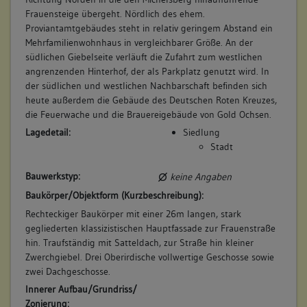
Frauensteige übergeht. Nördlich des ehem.
Proviantamtgebäudes steht in relativ geringem Abstand ein
Mehrfamilienwohnhaus in vergleichbarer Größe. An der
südlichen Giebelseite verläuft die Zufahrt zum westlichen
angrenzenden Hinterhof, der als Parkplatz genutzt wird. In
der südlichen und westlichen Nachbarschaft befinden sich
heute außerdem die Gebäude des Deutschen Roten Kreuzes,
die Feuerwache und die Brauereigebäude von Gold Ochsen.
Lagedetail:
Siedlung
Stadt
Bauwerkstyp:
keine Angaben
Baukörper/Objektform (Kurzbeschreibung):
Rechteckiger Baukörper mit einer 26m langen, stark
gegliederten klassizistischen Hauptfassade zur Frauenstraße
hin. Traufständig mit Satteldach, zur Straße hin kleiner
Zwerchgiebel. Drei Oberirdische vollwertige Geschosse sowie
zwei Dachgeschosse.
Innerer Aufbau/Grundriss/
Zonierung: