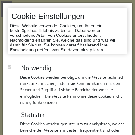
Zur Navigation springen
Zum Inhalt der Website springen
Login
|
Schriftgröße anpassen
|
Kontakt
|
Handbuch
|
Impressum
& Datenschutzerklärung
Cookie-Einstellungen
Diese Website verwendet Cookies, um Ihnen ein
bestmögliches Erlebnis zu bieten. Dabei werden
verschiedene Arten von Cookies unterschieden.
Nachfolgend erfahren Sie, welche das sind und was wir
Datenbank Bauforschung/Restaurierung
damit für Sie tun. Sie können darauf basierend Ihre
Entscheidung treffen, was Sie davon akzeptieren.
Ehem. Militärlazarett, später
Notwendig
Proviantamt
Diese Cookies werden benötigt, um die Website technisch
nutzbar zu machen, indem sie Kommunikation mit dem
ID:
103916829921
/
Datum:
06.02.2023
Server und Zugriff auf sichere Bereiche der Website
Datenbestand:
Bauforschung
ermöglichen. Die Website kann ohne diese Cookies nicht
richtig funktionieren.
Als PDF herunterladen:
Statistik
Alle Inhalte dieser Seite:
/
Diese Cookies werden genutzt, um zu analysieren, welche
Objektdaten
Bereiche der Website am besten frequentiert sind oder