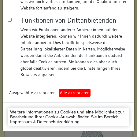
was wir noch verbessern können, um die Qualität unserer
Straße:
Frauenstraße
Website fortlaufend zu steigern.
Hausnummer:
127
Funktionen von Drittanbietenden
Postleitzahl:
89073
Wenn wir Funktionen anderer Anbieter:innen auf der
Website integrieren, können wir Ihnen dadurch weitere
Stadt-Teilort:
Ulm
Inhalte anbieten. Dies betrifft beispielsweise die
Darstellung lokalisierter Daten in Karten. Möglicherweise
werden damit die Anbietenden der Funktionen dadurch
Regierungsbezirk:
Tübingen
ebenfalls Cookies nutzen. Sie können dies aber auch
global deaktivieren, indem Sie die Einstellungen Ihres
Kreis:
Ulm (Stadtkreis)
Browsers anpassen.
Wohnplatzschlüssel:
8421000028
Flurstücknummer:
keine
Ausgewählte akzeptieren
Alle akzeptieren
Historischer Straßenname:
keiner
Weitere Informationen zu Cookies und eine Möglichkeit zur
Historische Gebäudenummer:
keine
Bearbeitung Ihrer Cookie-Auswahl finden Sie im Bereich
Impressum & Datenschutzerklärung
Lage des Wohnplatzes: