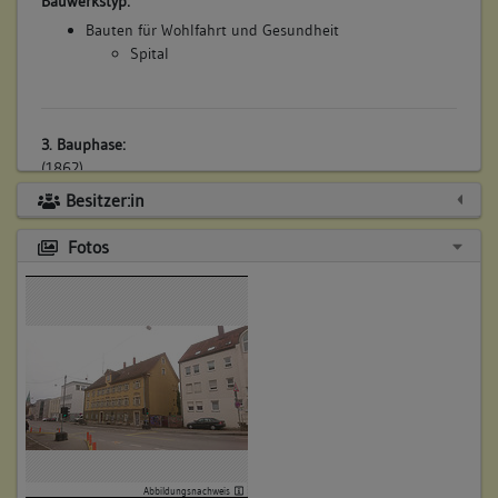
Bauwerkstyp:
Bauten für Wohlfahrt und Gesundheit
Spital
3. Bauphase:
(1862)
Übergabe an das königliche Proviantamt Ulm. 1862 (a) in
Besitzer:in
Teilen, 1872 (a) vollständig.
Fotos
Betroffene Gebäudeteile:
Erdgeschoss
Obergeschoss(e)
Dachgeschoss(e)
Untergeschoss(e)
Bauwerkstyp:
Militärische Anlagen
Magazin
Abbildungsnachweis