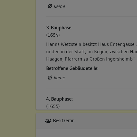
keine
3. Bauphase:
(1654)
Hanns Wetzstein besitzt Haus Entengasse 
unden in der Statt, im Kogen, zwischen Ha
Haagen, Pfarrern zu Großen Ingersheimb". 
Betroffene Gebäudeteile:
keine
4. Bauphase:
(1655)
Hanns Wetzstein besitzt Haus Entengasse 
Besitzer:in
unden in der Statt, im Kogen, zwischen Ha
Haagen, Pfarrern zu Großen Ingersheimb". 