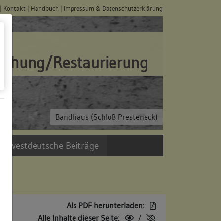
|
Kontakt
|
Handbuch
|
Impressum & Datenschutzerklärung
schung/Restaurierung
Bandhaus (Schloß Presteneck)
üdwestdeutsche Beiträge
Als PDF herunterladen:
Alle Inhalte dieser Seite:
/