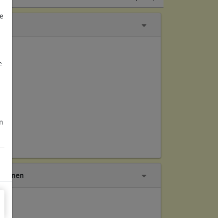
e
e
m
tionen
ch