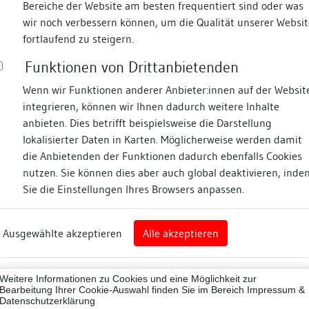
Bereiche der Website am besten frequentiert sind oder was
wir noch verbessern können, um die Qualität unserer Websit
Fotos
fortlaufend zu steigern.
Funktionen von Drittanbietenden
asse
Wenn wir Funktionen anderer Anbieter:innen auf der Websit
integrieren, können wir Ihnen dadurch weitere Inhalte
anbieten. Dies betrifft beispielsweise die Darstellung
lokalisierter Daten in Karten. Möglicherweise werden damit
die Anbietenden der Funktionen dadurch ebenfalls Cookies
eim
nutzen. Sie können dies aber auch global deaktivieren, inde
Sie die Einstellungen Ihres Browsers anpassen.
Abbildungsnachweis
art
Ausgewählte akzeptieren
Alle akzeptieren
sburg (Landkreis)
Zugeordnete Dokumenta
07001
Weitere Informationen zu Cookies und eine Möglichkeit zur
Besigheimer Häuserbu
ne
Bearbeitung Ihrer Cookie-Auswahl finden Sie im Bereich
Impressum &
Datenschutzerklärung