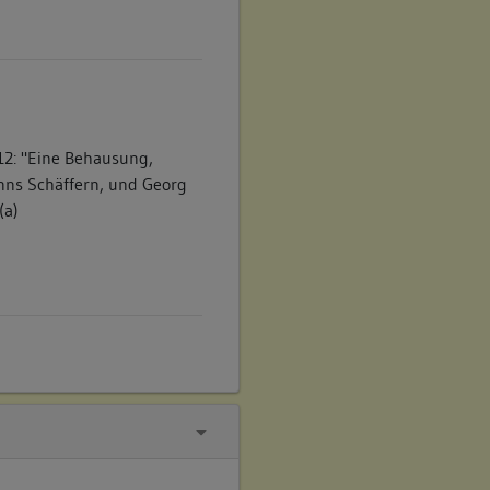
12: "Eine Behausung,
nns Schäffern, und Georg
(a)
12: "Eine Behausung,
nns Schäffern, und Georg
(a)