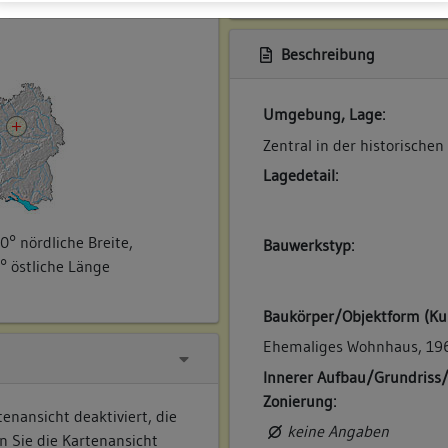
ner
Beschreibung
Umgebung, Lage:
Zentral in der historischen
Lagedetail:
0° nördliche Breite,
Bauwerkstyp:
° östliche Länge
Baukörper/Objektform (Ku
Ehemaliges Wohnhaus, 196
Innerer Aufbau/Grundriss
Zonierung:
enansicht deaktiviert, die
keine Angaben
n Sie die Kartenansicht