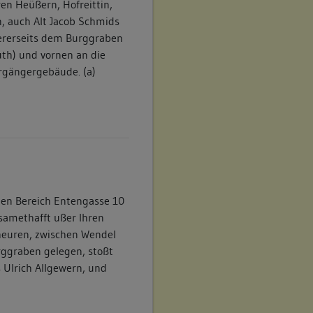
ren Heüßern, Hofreittin,
n, auch Alt Jacob Schmids
ererseits dem Burggraben
uth) und vornen an die
rgängergebäude. (a)
den Bereich Entengasse 10
.samethafft ußer Ihren
heuren, zwischen Wendel
rggraben gelegen, stoßt
 Ulrich Allgewern, und