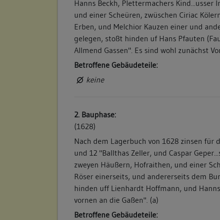
Hanns Beckh, Plettermachers Kind...usser I
und einer Scheüren, zwüschen Ciriac Köler
Erben, und Melchior Kauzen einer und and
gelegen, stoßt hinden uf Hans Pfauten (Fa
Allmend Gassen". Es sind wohl zunächst Vo
Betroffene Gebäudeteile:
keine
2. Bauphase:
(1628)
Nach dem Lagerbuch von 1628 zinsen für 
und 12 "Ballthas Zeller, und Caspar Geper..
zweyen Häußern, Hofraithen, und einer Sc
Röser einerseits, und andererseits dem Bu
hinden uff Lienhardt Hoffmann, und Hanns
vornen an die Gaßen". (a)
Betroffene Gebäudeteile: