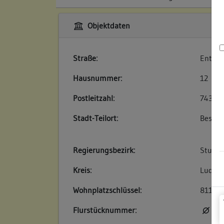
Objektdaten
Straße:
Enteng
Hausnummer:
12
Postleitzahl:
74354
Stadt-Teilort:
Besigh
Regierungsbezirk:
Stuttg
Kreis:
Ludwig
Wohnplatzschlüssel:
81180
Flurstücknummer:
kei