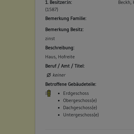
1. Besitzer:in:
Beckh,
Betroffene Gebäudeteile:
(1587)
keine
Bemerkung Familie:
Bemerkung Besitz:
5. Bauphase:
zinst
(1683)
Beschreibung:
Wetzsteins Tochter Brigitta aus erster Ehe
Weingärtner Hans Jacob Kurz zu Stuttgart,
Haus, Hofreite
Bernhard Wohlgemuth: "Eine Behausung, s
Beruf / Amt / Titel:
unden in der Statt, im Kogen, uff der Enz 
keiner
Schäfern, und Herrn Johann Jerg Haagen zu 
Betroffene Gebäudeteile:
Betroffene Gebäudeteile:
Erdgeschoss
keine
Obergeschoss(e)
Dachgeschoss(e)
Untergeschoss(e)
6. Bauphase:
(1784)
Beschreibung im Feuerversicherungskataste