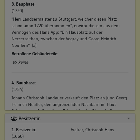
3. Bauphase:
(1720)
"Herr Landsermaister zu Stuttgart, welcher diesen Platz
schon anno 1720 übernommen", erwirbt diesem aus dem
Vermögen des Hans App: "Ein Hausplatz auf der
Neccerseithen, zwischen der Vogtey und Georg Heinrich
Neuffern". (a)
Betroffene Gebäudeteile:
keine
4. Bauphase:
(1754)
Johann Christoph Landauer verkauft den Platz an jung Georg
Heinrich Neuffer, den angrenzenden Nachbarn im Haus
Schlossgasse 2. Seit dieser Zeit gehört der Platz als Garten
Parzelle Nr. 126 zum Anwesen Schlossgasse 2. (a)
Besitzer:in
Betroffene Gebäudeteile:
1. Besitzer:in:
Walter, Christoph Hans
keine
(1660)