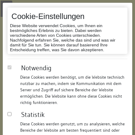
Zur Navigation springen
Zum Inhalt der Website springen
Login
|
Schriftgröße anpassen
|
Kontakt
|
Handbuch
|
Impressum
& Datenschutzerklärung
Cookie-Einstellungen
Diese Website verwendet Cookies, um Ihnen ein
bestmögliches Erlebnis zu bieten. Dabei werden
verschiedene Arten von Cookies unterschieden.
Nachfolgend erfahren Sie, welche das sind und was wir
Datenbank Bauforschung/Restaurierung
damit für Sie tun. Sie können darauf basierend Ihre
Entscheidung treffen, was Sie davon akzeptieren.
Abgebrochenes Wohnhaus
Notwendig
Diese Cookies werden benötigt, um die Website technisch
ID:
203780456611
/
Datum:
04.05.2016
nutzbar zu machen, indem sie Kommunikation mit dem
Datenbestand:
Bauforschung und Restaurierung
Server und Zugriff auf sichere Bereiche der Website
ermöglichen. Die Website kann ohne diese Cookies nicht
Als PDF herunterladen:
richtig funktionieren.
Alle Inhalte dieser Seite:
/
Statistik
Objektdaten
Diese Cookies werden genutzt, um zu analysieren, welche
Bereiche der Website am besten frequentiert sind oder
Straße:
Schlossgasse