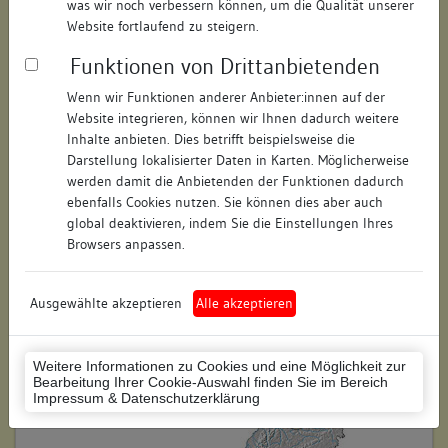
was wir noch verbessern können, um die Qualität unserer
Hausnummer:
2a
Website fortlaufend zu steigern.
Funktionen von Drittanbietenden
Postleitzahl:
74354
Wenn wir Funktionen anderer Anbieter:innen auf der
Stadt-Teilort:
Besigheim
Website integrieren, können wir Ihnen dadurch weitere
Inhalte anbieten. Dies betrifft beispielsweise die
Regierungsbezirk:
Stuttgart
Darstellung lokalisierter Daten in Karten. Möglicherweise
werden damit die Anbietenden der Funktionen dadurch
Kreis:
Ludwigsburg (Landkreis)
ebenfalls Cookies nutzen. Sie können dies aber auch
global deaktivieren, indem Sie die Einstellungen Ihres
Wohnplatzschlüssel:
8118007001
Browsers anpassen.
Flurstücknummer:
keine
Ausgewählte akzeptieren
Alle akzeptieren
Historischer Straßenname:
keiner
Historische Gebäudenummer:
PZ126
Weitere Informationen zu Cookies und eine Möglichkeit zur
Bearbeitung Ihrer Cookie-Auswahl finden Sie im Bereich
Lage des Wohnplatzes:
Impressum & Datenschutzerklärung