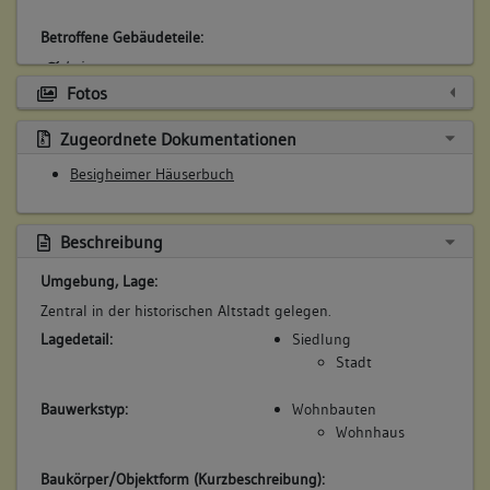
Betroffene Gebäudeteile:
keine
Fotos
Zugeordnete Dokumentationen
4. Besitzer:in:
App, Hans
(1695 - 1720)
Besigheimer Häuserbuch
Bemerkung Familie:
Bemerkung Besitz:
Beschreibung
besitzt
Umgebung, Lage:
Beschreibung:
Zentral in der historischen Altstadt gelegen.
Abbruch Gebäude
Lagedetail:
Siedlung
Beruf / Amt / Titel:
Stadt
Schneider
Bauwerkstyp:
Wohnbauten
Betroffene Gebäudeteile:
Wohnhaus
keine
Baukörper/Objektform (Kurzbeschreibung):