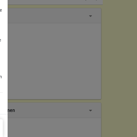
e
e
m
tionen
ch