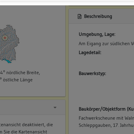
ner
Beschreibung
Umgebung, Lage:
Am Eigang zur südlichen V
Lagedetail:
4° nördliche Breite,
Bauwerkstyp:
° östliche Länge
Baukörper/Objektform (Ku
Fachwerkscheune mit Walm
enansicht deaktiviert, die
Schleppgauben, 17. Jahrhu
n Sie die Kartenansicht