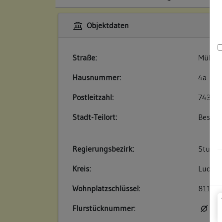
Objektdaten
Straße:
Mühlg
Hausnummer:
4a
Postleitzahl:
74354
Stadt-Teilort:
Besigh
Regierungsbezirk:
Stuttg
Kreis:
Ludwig
Wohnplatzschlüssel:
81180
Flurstücknummer:
kei