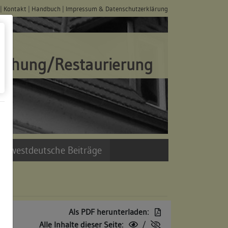
|
Kontakt
|
Handbuch
|
Impressum & Datenschutzerklärung
schung/Restaurierung
üdwestdeutsche Beiträge
Als PDF herunterladen:
Alle Inhalte dieser Seite:
/