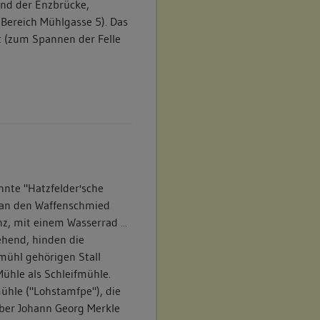
nd der Enzbrücke,
(Bereich Mühlgasse 5). Das
t (zum Spannen der Felle
nnte "Hatzfelder'sche
 an den Waffenschmied
z, mit einem Wasserrad ...
hend, hinden die
mühl gehörigen Stall
ühle als Schleifmühle.
ühle ("Lohstamfpe"), die
rber Johann Georg Merkle