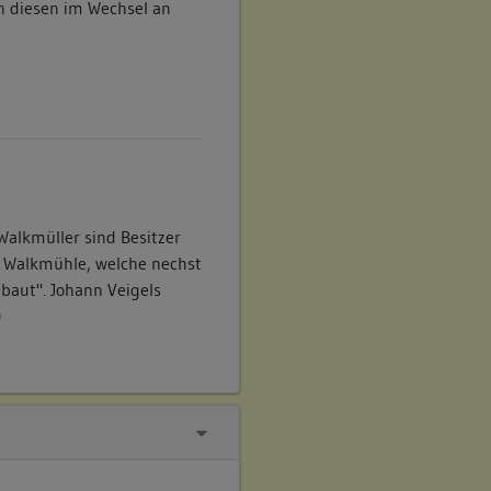
n diesen im Wechsel an
alkmüller sind Besitzer
r Walkmühle, welche nechst
aut". Johann Veigels
)