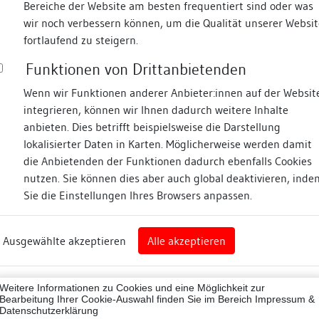
Bereiche der Website am besten frequentiert sind oder was
wir noch verbessern können, um die Qualität unserer Websit
Fotos
fortlaufend zu steigern.
Funktionen von Drittanbietenden
asse
Wenn wir Funktionen anderer Anbieter:innen auf der Websit
integrieren, können wir Ihnen dadurch weitere Inhalte
anbieten. Dies betrifft beispielsweise die Darstellung
lokalisierter Daten in Karten. Möglicherweise werden damit
die Anbietenden der Funktionen dadurch ebenfalls Cookies
eim
nutzen. Sie können dies aber auch global deaktivieren, inde
Sie die Einstellungen Ihres Browsers anpassen.
Abbildungsnachweis
art
Ausgewählte akzeptieren
Alle akzeptieren
sburg (Landkreis)
Zugeordnete Dokumenta
07001
Weitere Informationen zu Cookies und eine Möglichkeit zur
Besigheimer Häuserbu
ne
Bearbeitung Ihrer Cookie-Auswahl finden Sie im Bereich
Impressum &
Datenschutzerklärung