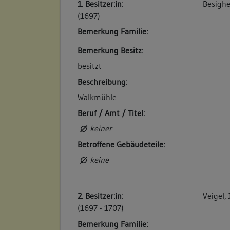
1. Besitzer:in:
Besighe
Beschreibung im Feuerversicherungskataster
(1697)
Hinter dem Innern Enzthor. Nr. Eine Walk u
Bemerkung Familie:
Enz". (a)
Bemerkung Besitz:
Betroffene Gebäudeteile:
besitzt
keine
Beschreibung:
Walkmühle
5. Bauphase:
Beruf / Amt / Titel:
(1785)
keiner
Die Walk- und Schleifmühle geht von Gottfr
Betroffene Gebäudeteile:
Oberenzmüller und Sägmüller Georg Conrad
gehörte die Walk- und Schleifmühle zur Bü
keine
Betroffene Gebäudeteile:
keine
2. Besitzer:in:
Veigel,
(1697 - 1707)
Bemerkung Familie:
6. Bauphase: