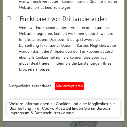
was wir noch verbessern können, um die Qualität unserer
Hausnummer:
73
Website fortlaufend zu steigern.
Funktionen von Drittanbietenden
Postleitzahl:
74354
Wenn wir Funktionen anderer Anbieter:innen auf der
Stadt-Teilort:
Besigheim
Website integrieren, können wir Ihnen dadurch weitere
Inhalte anbieten. Dies betrifft beispielsweise die
Regierungsbezirk:
Stuttgart
Darstellung lokalisierter Daten in Karten. Möglicherweise
werden damit die Anbietenden der Funktionen dadurch
Kreis:
Ludwigsburg (Landkreis)
ebenfalls Cookies nutzen. Sie können dies aber auch
global deaktivieren, indem Sie die Einstellungen Ihres
Wohnplatzschlüssel:
8118007001
Browsers anpassen.
Flurstücknummer:
keine
Ausgewählte akzeptieren
Alle akzeptieren
Historischer Straßenname:
keiner
Historische Gebäudenummer:
305
Weitere Informationen zu Cookies und eine Möglichkeit zur
Bearbeitung Ihrer Cookie-Auswahl finden Sie im Bereich
Lage des Wohnplatzes:
Impressum & Datenschutzerklärung