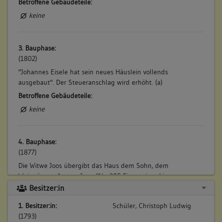
Betroffene Gebäudeteile:
keine
3. Bauphase:
(1802)
"Johannes Eisele hat sein neues Häuslein vollends
ausgebaut". Der Steueranschlag wird erhöht. (a)
Betroffene Gebäudeteile:
keine
4. Bauphase:
(1877)
Die Witwe Joos übergibt das Haus dem Sohn, dem
Weingärtner August Joos: "Nr. 305 Ein zweistockiges
Wohnhaus (56 qm) mit gewölbtem Keller, Hof (28 qm), in der
Besitzer:in
Vorstadt, neben Paul Joos und dem Waldhorngarten". Dazu
1. Besitzer:in:
Schüler, Christoph Ludwig
gehört damals ein Anteil an der Scheuer Vorstadt 30. (a)
(1793)
Betroffene Gebäudeteile: