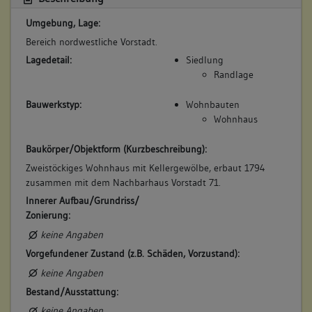
Obergeschoss(e)
Umgebung, Lage:
Dachgeschoss(e)
Untergeschoss(e)
Bereich nordwestliche Vorstadt.
Untergeschoss(e)
Lagedetail:
Siedlung
Randlage
Bauwerkstyp:
Wohnbauten
5. Besitzer:in:
Joos, Jacob Friedrich
Wohnhaus
(1818 - 1836)
Bemerkung Familie:
Baukörper/Objektform (Kurzbeschreibung):
Sohn des Jacob Joos
Zweistöckiges Wohnhaus mit Kellergewölbe, erbaut 1794
zusammen mit dem Nachbarhaus Vorstadt 71.
Bemerkung Besitz:
Innerer Aufbau/Grundriss/
kauft von der Witwe Eisele
Zonierung:
Beschreibung:
keine Angaben
Haus, Keller
Vorgefundener Zustand (z.B. Schäden, Vorzustand):
Beruf / Amt / Titel:
keine Angaben
Weingärtner
Bestand/Ausstattung:
Betroffene Gebäudeteile:
keine Angaben