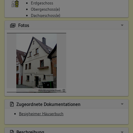
Erdgeschoss
Obergeschoss(e)
Dachgeschoss(e)
Untergeschoss(e)
Fotos
Untergeschoss(e)
4. Besitzer:in:
Eisele, Witwe
(1818)
Bemerkung Familie:
Bemerkung Besitz:
besitzt
Abbildungsnachweis
Beschreibung:
Haus, Keller
Zugeordnete Dokumentationen
Beruf / Amt / Titel:
Besigheimer Häuserbuch
keiner
Betroffene Gebäudeteile:
Erdgeschoss
Beschreibung