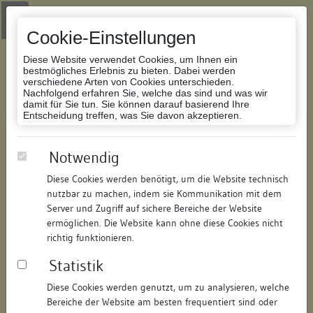
Zur Navigation springen
Zum Inhalt der Website springen
Login
|
Schriftgröße anpassen
|
Kontakt
|
Handbuch
|
Impressum
& Datenschutzerklärung
Cookie-Einstellungen
Diese Website verwendet Cookies, um Ihnen ein
bestmögliches Erlebnis zu bieten. Dabei werden
verschiedene Arten von Cookies unterschieden.
Nachfolgend erfahren Sie, welche das sind und was wir
Datenbank Bauforschung/Restaurierung
damit für Sie tun. Sie können darauf basierend Ihre
Entscheidung treffen, was Sie davon akzeptieren.
Wohnhaus
Notwendig
Diese Cookies werden benötigt, um die Website technisch
ID:
193811367010
/
Datum:
04.05.2016
nutzbar zu machen, indem sie Kommunikation mit dem
Datenbestand:
Bauforschung und Restaurierung
Server und Zugriff auf sichere Bereiche der Website
ermöglichen. Die Website kann ohne diese Cookies nicht
Als PDF herunterladen:
richtig funktionieren.
Alle Inhalte dieser Seite:
/
Statistik
Objektdaten
Diese Cookies werden genutzt, um zu analysieren, welche
Bereiche der Website am besten frequentiert sind oder
Straße:
Vorstadt