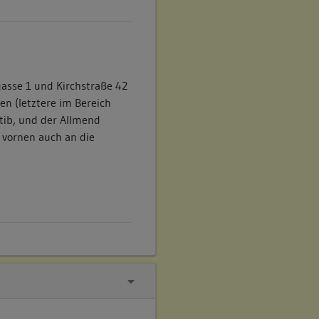
gasse 1 und Kirchstraße 42
en (letztere im Bereich
itib, und der Allmend
d vornen auch an die
rrgasse 1 und Kirchstraße
uren, zwischen Albrecht