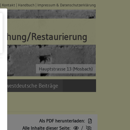
|
Kontakt
|
Handbuch
|
Impressum & Datenschutzerklärung
schung/Restaurierung
Hauptstrasse 13 (Mosbach)
üdwestdeutsche Beiträge
Als PDF herunterladen:
Alle Inhalte dieser Seite:
/