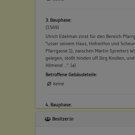
3. Bauphase:
(1569)
Ulrich Edelman zinst für den Bereich Pfarr
"usser seinem Haus, Hofreithin und Scheur
Pfarrgasse 1), zwischen Martin Spreiters W
gelegen, stoßt hinden uff Jörg Knollen, un
Allmend ...". (a)
Betroffene Gebäudeteile:
keine
4. Bauphase:
(1628)
Besitzer:in
Janns Jerg Weber zinst für den Bereich Pfa
42 "uß seinem Hauß, Hofraithen, und Sche