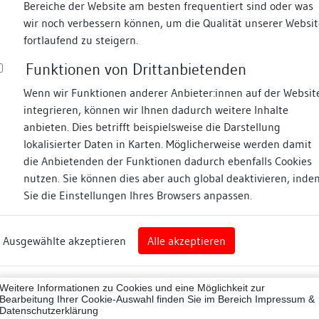
Bereiche der Website am besten frequentiert sind oder was
wir noch verbessern können, um die Qualität unserer Websit
Fotos
fortlaufend zu steigern.
Funktionen von Drittanbietenden
asse
Wenn wir Funktionen anderer Anbieter:innen auf der Websit
integrieren, können wir Ihnen dadurch weitere Inhalte
anbieten. Dies betrifft beispielsweise die Darstellung
lokalisierter Daten in Karten. Möglicherweise werden damit
die Anbietenden der Funktionen dadurch ebenfalls Cookies
eim
nutzen. Sie können dies aber auch global deaktivieren, inde
Sie die Einstellungen Ihres Browsers anpassen.
Abbildungsnachweis
art
Ausgewählte akzeptieren
Alle akzeptieren
sburg (Landkreis)
Zugeordnete Dokumenta
07001
Weitere Informationen zu Cookies und eine Möglichkeit zur
Besigheimer Häuserbu
ne
Bearbeitung Ihrer Cookie-Auswahl finden Sie im Bereich
Impressum &
Datenschutzerklärung