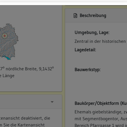
ner
Beschreibung
Umgebung, Lage:
Zentral in der historischen
Lagedetail:
7° nördliche Breite, 9,1432°
Bauwerkstyp:
he Länge
Baukörper/Objektform (Ku
Ehemals giebelständige, z
enansicht deaktiviert, die
mit Segmentbogentor, Aus
n Sie die Kartenansicht
Bereich Pfarrgasse 1 wird