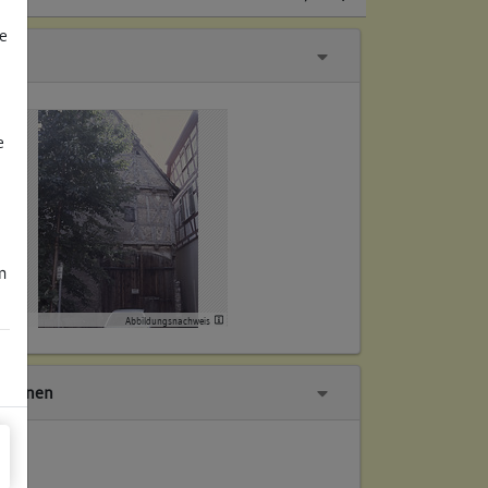
e
e
m
Abbildungsnachweis
tionen
ch