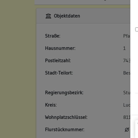
Objektdaten
Straße:
Pfarrg
Hausnummer:
1
Postleitzahl:
74354
Stadt-Teilort:
Besigh
Regierungsbezirk:
Stuttg
Kreis:
Ludwig
Wohnplatzschlüssel:
81180
Flurstücknummer:
kei