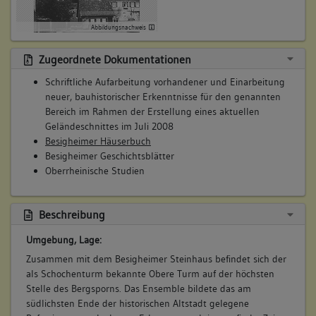
Steinbau Mauerwerk
Bruchstein
Abbildungsnachweis
Werkstein
Zugeordnete Dokumentationen
Schriftliche Aufarbeitung vorhandener und Einarbeitung
9. Bauphase:
neuer, bauhistorischer Erkenntnisse für den genannten
(1784)
Bereich im Rahmen der Erstellung eines aktuellen
Beschreibung im Feuerversicherungskataster: "Neccar Seite.
Geländeschnittes im Juli 2008
Oben in der Stadt. Ob der Kirch. Nr. 91 1/2 Der Obere Thurn
Besigheimer Häuserbuch
mit der Thurnwächters Wohnung, befindet sich nicht in der
Besigheimer Geschichtsblätter
Assecuration (Versicherung)". Besitzer ist die "Herzogliche
Oberrheinische Studien
Oberamtey". (a)
Betroffene Gebäudeteile:
Beschreibung
keine
Umgebung, Lage:
Zusammen mit dem Besigheimer Steinhaus befindet sich der
10. Bauphase:
als Schochenturm bekannte Obere Turm auf der höchsten
(1800 - 1825)
Stelle des Bergsporns. Das Ensemble bildete das am
Im Zuge der weit greifenden Entfestigungsmaßnahmen und
südlichsten Ende der historischen Altstadt gelegene
der zu Beginn des 19. Jahrhunderts vorgenommenen