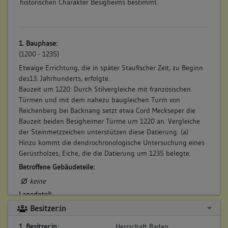
historischen Charakter Besigheims bestimmt.
1. Bauphase:
(1200 - 1235)
Etwaige Errichtung, die in später Staufischer Zeit, zu Beginn
des13. Jahrhunderts, erfolgte.
Bauzeit um 1220: Durch Stilvergleiche mit französischen
Türmen und mit dem nahezu baugleichen Turm von
Reichenberg bei Backnang setzt etwa Cord Meckseper die
Bauzeit beiden Besigheimer Türme um 1220 an. Vergleiche
der Steinmetzzeichen unterstützen diese Datierung. (a)
Hinzu kommt die dendrochronologische Untersuchung eines
Gerüstholzes, Eiche, die die Datierung um 1235 belegte.
Betroffene Gebäudeteile:
keine
Lagedetail:
Besitzer:in
Befestigungsanlage
allgemein
1. Besitzer:in:
Herrschaft Baden