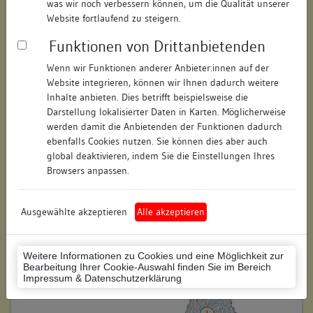
was wir noch verbessern können, um die Qualität unserer
Straße:
Pfarrgasse
Website fortlaufend zu steigern.
Hausnummer:
13
Funktionen von Drittanbietenden
Postleitzahl:
74354
Wenn wir Funktionen anderer Anbieter:innen auf der
Website integrieren, können wir Ihnen dadurch weitere
Stadt-Teilort:
Besigheim
Inhalte anbieten. Dies betrifft beispielsweise die
Darstellung lokalisierter Daten in Karten. Möglicherweise
werden damit die Anbietenden der Funktionen dadurch
Regierungsbezirk:
Stuttgart
ebenfalls Cookies nutzen. Sie können dies aber auch
global deaktivieren, indem Sie die Einstellungen Ihres
Kreis:
Ludwigsburg (Landkreis)
Browsers anpassen.
Wohnplatzschlüssel:
8118007001
Flurstücknummer:
keine
Ausgewählte akzeptieren
Alle akzeptieren
Historischer Straßenname:
keiner
Weitere Informationen zu Cookies und eine Möglichkeit zur
Historische Gebäudenummer:
91 1/2
Bearbeitung Ihrer Cookie-Auswahl finden Sie im Bereich
Impressum & Datenschutzerklärung
Lage des Wohnplatzes: