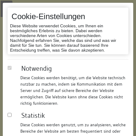
Zur Navigation springen
Zum Inhalt der Website springen
Login
|
Schriftgröße anpassen
|
Kontakt
|
Handbuch
|
Impressum
& Datenschutzerklärung
Cookie-Einstellungen
Diese Website verwendet Cookies, um Ihnen ein
bestmögliches Erlebnis zu bieten. Dabei werden
verschiedene Arten von Cookies unterschieden.
Nachfolgend erfahren Sie, welche das sind und was wir
Datenbank Bauforschung/Restaurierung
damit für Sie tun. Sie können darauf basierend Ihre
Entscheidung treffen, was Sie davon akzeptieren.
Oberer Turm, sog.
Notwendig
Schochenturm
Diese Cookies werden benötigt, um die Website technisch
nutzbar zu machen, indem sie Kommunikation mit dem
ID:
186358208212
/
Datum:
04.05.2016
Server und Zugriff auf sichere Bereiche der Website
Datenbestand:
Bauforschung und Restaurierung
ermöglichen. Die Website kann ohne diese Cookies nicht
richtig funktionieren.
Als PDF herunterladen:
Statistik
Alle Inhalte dieser Seite:
/
Diese Cookies werden genutzt, um zu analysieren, welche
Objektdaten
Bereiche der Website am besten frequentiert sind oder