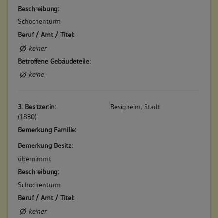
keine
Beschreibung:
Schochenturm
3. Bauphase:
Beruf / Amt / Titel:
(1500 - 1899)
keiner
Bis ins 19. Jahrhundert diente der Bau auch als Gefängnis.
Betroffene Gebäudeteile:
Betroffene Gebäudeteile:
keine
keine
3. Besitzer:in:
Besigheim, Stadt
4. Bauphase:
(1830)
(1514)
Bemerkung Familie:
Nennung eines "Thurnblesers", der in späterer Zeit zugleich
Bemerkung Besitz:
Hochwächter ist. (a)
übernimmt
Betroffene Gebäudeteile:
Beschreibung:
keine
Schochenturm
Beruf / Amt / Titel:
5. Bauphase:
keiner
(1540)