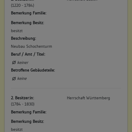
Burganlage
(1220 - 1784)
allgemein
Bemerkung Familie:
Bauwerkstyp:
Bemerkung Besitz:
Befestigungs- und Verteidigungsanlagen
besitzt
Bergfried
Beschreibung:
Neubau Schochenturm
Konstruktionsdetail:
Beruf / Amt / Titel:
Detail (Ausstattung)
Abtritt
keiner
Verwendete Materialien
Betroffene Gebäudeteile:
Stein
keine
2. Bauphase:
2. Besitzer:in:
Herrschaft Württemberg
(1500)
(1784 - 1830)
Ab dem 16. Jahrhundert diente das Dachgeschoss als Wohn-
Bemerkung Familie:
und Aufenthaltsstätte des Turmwarts.
Bemerkung Besitz:
Betroffene Gebäudeteile:
besitzt