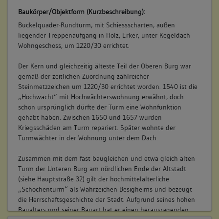
Hochwachtturm (1 a 3 qm), Stiege (2 qm), Schweinestall an
Baukörper/Objektform (Kurzbeschreibung):
der Mauer (2 qm), in der obern Stadt, mit der Wohnung des
Buckelquader-Rundturm, mit Schiessscharten, außen
Hochwächters und mehreren ob einander befindlichen
liegender Treppenaufgang in Holz, Erker, unter Kegeldach
gewölbten Räumen, massiv von Stein ... Hinzu das Glöcklein
Wohngeschoss, um 1220/30 errichtet.
steuerfrei". (a)
Betroffene Gebäudeteile:
Der Kern und gleichzeitig älteste Teil der Oberen Burg war
keine
gemäß der zeitlichen Zuordnung zahlreicher
Steinmetzzeichen um 1220/30 errichtet worden. 1540 ist die
„Hochwacht“ mit Hochwächterswohnung erwähnt, doch
schon ursprünglich dürfte der Turm eine Wohnfunktion
gehabt haben. Zwischen 1650 und 1657 wurden
Kriegsschäden am Turm repariert. Später wohnte der
Turmwächter in der Wohnung unter dem Dach.
Zusammen mit dem fast baugleichen und etwa gleich alten
Turm der Unteren Burg am nördlichen Ende der Altstadt
(siehe Hauptstraße 32) gilt der hochmittelalterliche
„Schochenturm“ als Wahrzeichen Besigheims und bezeugt
die Herrschaftsgeschichte der Stadt. Aufgrund seines hohen
Baualters und seiner Bauart hat er einen herausragenden