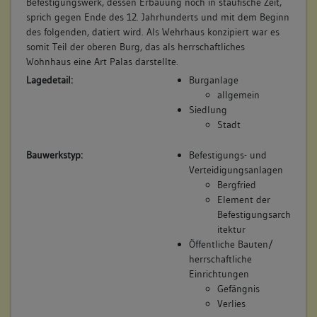
Befestigungswerk, dessen Erbauung noch in staufische Zeit,
Auslagerung des zeitwährend im Turm ansässigen
sprich gegen Ende des 12. Jahrhunderts und mit dem Beginn
Gefängnisses ins benachbarte „Steinhaus“, wurde ihm seine
des folgenden, datiert wird. Als Wehrhaus konzipiert war es
letzte der Stadt dienliche Funktion genommen.
somit Teil der oberen Burg, das als herrschaftliches
Betroffene Gebäudeteile:
Wohnhaus eine Art Palas darstellte.
Lagedetail:
Burganlage
keine
allgemein
Siedlung
Stadt
11. Bauphase:
(1853)
Bauwerkstyp:
Befestigungs- und
Der Obere Turm wird neu katastriert: "Nr. 91 1/2 Der obere
Verteidigungsanlagen
Wachturm, oben in der Stadt, zwischen der Kirche und dem
Bergfried
Steinhaus". (a)
Element der
Betroffene Gebäudeteile:
Befestigungsarch
keine
itektur
Öffentliche Bauten/
herrschaftliche
Einrichtungen
12. Bauphase:
Gefängnis
(1861)
Verlies
Neubeschreibung im Güterbuch: "Nr. 91 1/2 Der