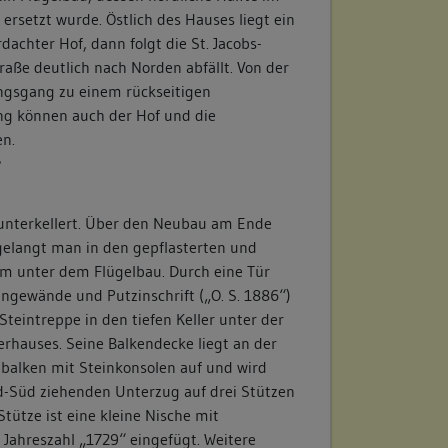
 ersetzt wurde. Östlich des Hauses liegt ein
dachter Hof, dann folgt die St. Jacobs-
raße deutlich nach Norden abfällt. Von der
ungsgang zu einem rückseitigen
g können auch der Hof und die
en.
/
e unterkellert. Über den Neubau am Ende
elangt man in den gepflasterten und
m unter dem Flügelbau. Durch eine Tür
gewände und Putzinschrift („O. S. 1886“)
Steintreppe in den tiefen Keller unter der
erhauses. Seine Balkendecke liegt an der
balken mit Steinkonsolen auf und wird
d-Süd ziehenden Unterzug auf drei Stützen
 Stütze ist eine kleine Nische mit
Jahreszahl „1729“ eingefügt. Weitere