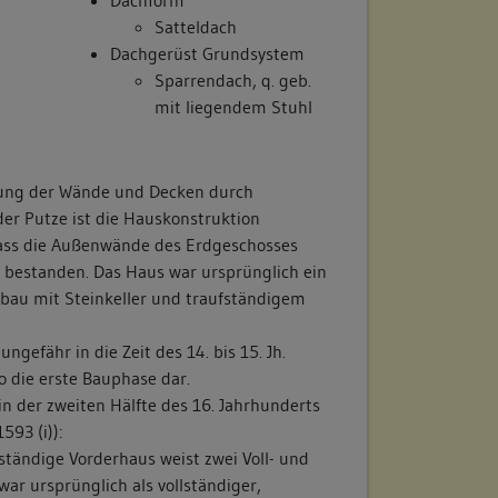
st das Obergeschoss in eine südlich und
Satteldach
lt. Im Norden liegt mittig ein breiter
Dachgerüst Grundsystem
 zu den Nachbarräumen, dem Anbau im
Sparrendach, q. geb.
es Flügelbaus im Nordwesten. Das
mit liegendem Stuhl
 kleines Fenster in der nordwestlichen
um Dachgeschoss auf. Östlich liegt ein
eitig sind drei Zimmer vorhanden, das
gung der Wände und Decken durch
r als die beiden seitlichen.
er Putze ist die Hauskonstruktion
urch zwei Fachwerkwände in drei
 dass die Außenwände des Erdgeschosses
äume geteilt.
 bestanden. Das Haus war ursprünglich ein
sbau mit Steinkeller und traufständigem
B. Schäden, Vorzustand):
im Erdgeschoss rundbogige Tür- und
ngefähr in die Zeit des 14. bis 15. Jh.
sich auch in der Mauer des östlich
so die erste Bauphase dar.
zen. Oberhalb eines auch auf der Mauer
n der zweiten Hälfte des 16. Jahrhunderts
sind fünf Fenster mit Holzgewänden
593 (i)):
arig zugeordnet. Die östliche Giebelwand
fständige Vorderhaus weist zwei Voll- und
l des Erdgeschosses ein Fenster mit
war ursprünglich als vollständiger,
de und daneben ein aufgeputztes