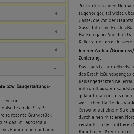
20. Jh. durch einen Neubau
zugehöriger, teilweise über
Gasse, die von der Hauptst
Gasse führt ein Erschließ
Hauseingang. Von dem Gan
Kellerräume erreicht werd
Innerer Aufbau/Grundriss
Zonierung:
Das Haus ist nur teilweis
des Erschließungsganges g
Balkengedeckten Kellerrau
te bzw. Baugestaltungs-
mit rundbogigem Sandstein
gelangt man mittels einer 
mit einem
westlichen Hälfte des Vord
hmalseite an die Straße
Ostwand auf einem Streich
breite rezente Grundstück
durch einen mittleren Nor
llte das St. Jakobsgäßli
verstärkt. In der mittleren
sein, könnten hier anfangs
Rundbogen, Kreuz und der 