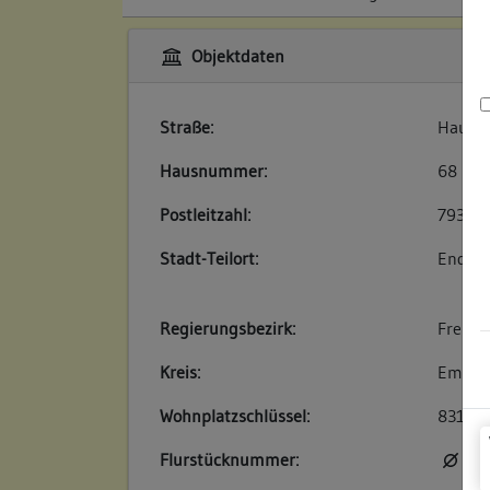
Objektdaten
Straße:
Haupts
Hausnummer:
68
Postleitzahl:
79346
Stadt-Teilort:
Endin
Regierungsbezirk:
Freibu
Kreis:
Emmend
Wohnplatzschlüssel:
83160
Flurstücknummer:
kei