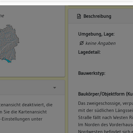
ner
ne
Beschreibung
Umgebung, Lage:
keine Angaben
Lagedetail:
Bauwerkstyp:
Baukörper/Objektform (Ku
Das zweigeschossige, verp
enansicht deaktiviert, die
mit der südlichen Längssei
n Sie die Kartenansicht
Straße fällt nach Westen R
e-Einstellungen unter
Im Norden des Vorderhause
Nordwesten befindet sich e