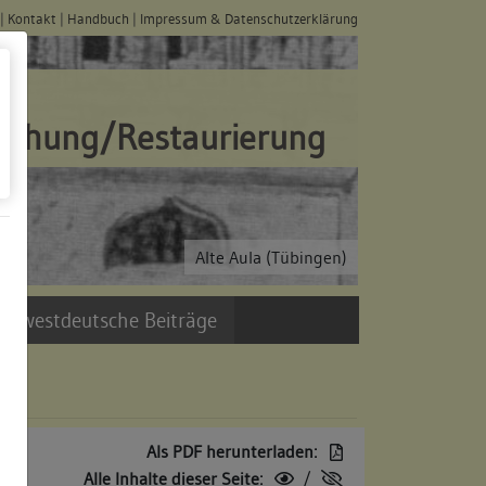
|
Kontakt
|
Handbuch
|
Impressum & Datenschutzerklärung
schung/Restaurierung
Alte Aula (Tübingen)
üdwestdeutsche Beiträge
Als PDF herunterladen:
Alle Inhalte dieser Seite:
/