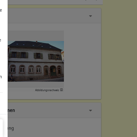
e
e
m
Abbildungsnachweis
tionen
suchung