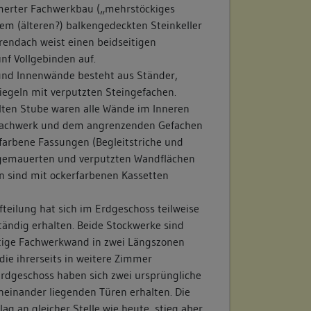
erter Fachwerkbau („mehrstöckiges
rgeschoss sind zwei weit auseinander
em (älteren?) balkengedeckten Steinkeller
achgeschoss zwei nahe beieinander liegende
rendach weist einen beidseitigen
wei kleine Lichtöffnungen vorhanden. Alle
nf Vollgebinden auf.
e. Dagegen besitzen die Türen und
und Innenwände besteht aus Ständer,
und Osten vorspringenden
iegeln mit verputzten Steingefachen.
Steingewände. Im Obergeschoss sind sie
lten Stube waren alle Wände im Inneren
ngen ausgezeichnet. Das Dach ist als
htfachwerk und dem angrenzenden Gefachen
abgeschleppt. Dem Anbau ist eine Terrasse
rfarbene Fassungen (Begleitstriche und
fmauer auflagert. In die Mauer ist ein
usgemauerten und verputzten Wandflächen
assen. Darunter ist auf der teilweise
 sind mit ockerfarbenen Kassetten
er Mauer ein Backsteinbogen erkennbar.
Hauses zum schmalen Erschließungsgang
teilung hat sich im Erdgeschoss teilweise
det, seitlich schließen sich Bretterwände
tändig erhalten. Beide Stockwerke sind
ngangstreppe). Der Anbau weist zwei
ttige Fachwerkwand in zwei Längszonen
nster auf sowie jeweils zwei Fenster im
, die ihrerseits in weitere Zimmer
er Erschließungsgang endet an einem mit
Erdgeschoss haben sich zwei ursprüngliche
chteten Bauteil in der Flucht des
einander liegenden Türen erhalten. Die
e westliche Giebelwand überragt das
g an gleicher Stelle wie heute, stieg aber