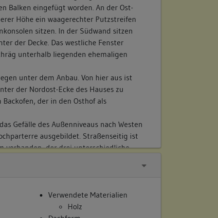
en Balken eingefügt worden. An der Ost-
lerer Höhe ein waagerechter Putzstreifen
nkonsolen sitzen. In der Südwand sitzen
nter der Decke. Das westliche Fenster
schräg unterhalb liegenden ehemaligen
iegen unter dem Anbau. Von hier aus ist
unter der Nordost-Ecke des Hauses zu
n Backofen, der in den Osthof als
 das Gefälle des Außenniveaus nach Westen
chparterre ausgebildet. Straßenseitig ist
m vorhanden, der drei unterschiedliche
er rückseitige Nordost-Raum weist zwei
m zweiräumigen Anbau auf. Das Zimmer ist
eren geöffnet. Die Nord-Süd ziehenden
f einen Unterzug mit gußeiserner Stütze
Verwendete Materialien
che Viertel weist zwei Räume und Treppen
Holz
um höher liegenden Flügelbau auf.
Dachform