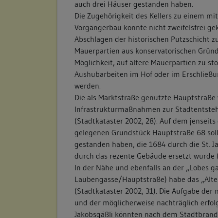
auch drei Häuser gestanden haben.
Die Zugehörigkeit des Kellers zu einem mit
Vorgängerbau konnte nicht zweifelsfrei ge
Abschlagen der historischen Putzschicht z
Mauerpartien aus konservatorischen Gründ
Möglichkeit, auf ältere Mauerpartien zu sto
Aushubarbeiten im Hof oder im Erschließu
werden.
Die als Marktstraße genutzte Hauptstraße 
Infrastrukturmaßnahmen zur Stadtentsteh
(Stadtkataster 2002, 28). Auf dem jenseits 
gelegenen Grundstück Hauptstraße 68 soll 
gestanden haben, die 1684 durch die St. J
durch das rezente Gebäude ersetzt wurde (
In der Nähe und ebenfalls an der „Lobes g
Laubengasse/Hauptstraße) habe das „Alte 
(Stadtkataster 2002, 31). Die Aufgabe der 
und der möglicherweise nachträglich erfol
Jakobsgäßli könnten nach dem Stadtbrand