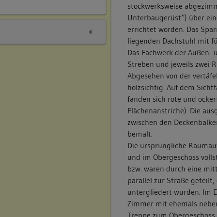
stockwerksweise abgezimm
Kreuzornament auf. Im Obe
Unterbaugerüst“) über ein
liegende Fenster, im 1. D
errichtet worden. Das Spar
Fenster und im Dachspitz z
liegenden Dachstuhl mit fü
Fenster zeigen Holzgewänd
Das Fachwerk der Außen- 
Fenster des nach Norden 
Streben und jeweils zwei R
zweigeschossigen Anbaus 
Abgesehen von der vertäfe
mit waagerechten Verdachu
holzsichtig. Auf dem Sic
wenig geneigtes Pultdach 
fanden sich rote und ocke
vorgelagert, die auf der Ho
Flächenanstriche). Die a
gekuppeltes Fenster eingel
zwischen den Deckenbalken
unverputzten Innenseite d
bemalt.
Die nördliche Front des 
Die ursprüngliche Raumauf
wird durch den Anbau gebil
und im Obergeschoss volls
an (zum Osthof und zur Ei
efkeller, darüber Nische
bzw. waren durch eine mi
Kellerzugänge und Kellerfe
parallel zur Straße geteilt
Erd- und Obergeschoss. D
untergliedert wurden. Im 
dem nördlichen Neubau erri
Zimmer mit ehemals neben
niedrigeren Flügelbaus. Di
Treppe zum Obergeschoss la