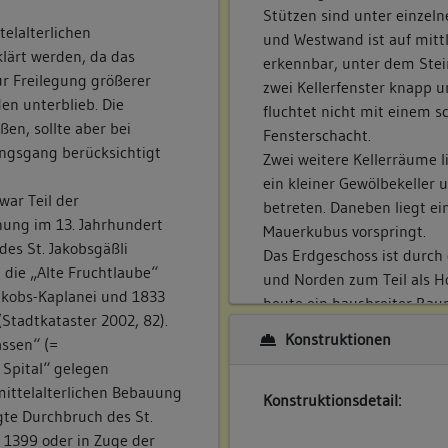
Stützen sind unter einzeln
telalterlichen
und Westwand ist auf mitt
klärt werden, da das
erkennbar, unter dem Stei
ur Freilegung größerer
zwei Kellerfenster knapp u
en unterblieb. Die
fluchtet nicht mit einem 
ßen, sollte aber bei
Fensterschacht.
ngsgang berücksichtigt
Zwei weitere Kellerräume l
ein kleiner Gewölbekeller 
war Teil der
betreten. Daneben liegt ei
ung im 13. Jahrhundert
Mauerkubus vorspringt.
des St. Jakobsgäßli
Das Erdgeschoss ist durch
die „Alte Fruchtlaube“
und Norden zum Teil als Ho
akobs-Kaplanei und 1833
heute ein hausbreiter Rau
Stadtkataster 2002, 82).
Bodenbereiche aufweist. D
Konstruktionen
assen“ (=
Fenster sowie eine Tür zu
Spital“ gelegen
in ganzer Breite zum vord
mittelalterlichen Bebauung
Deckenbalken sind hier au
Konstruktionsdetail:
gte Durchbruch des St.
aufgelagert. Das nordöstli
 1399 oder in Zuge der
zum Obergeschoss sowie z