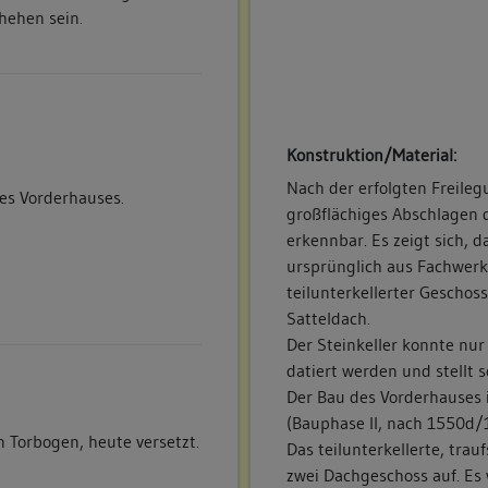
hehen sein.
Ähnlich dem Erdgeschoss i
eine nördliche Hälfte getei
Hausflur mit sechs Türen
Nordosten und dem Dach d
westliche Zimmer weist ein
Konstruktion/Material:
Raumecke und die Treppe z
schmales Zimmer. Straßens
Nach der erfolgten Freile
es Vorderhauses.
mittlere Zimmer ist schmale
großflächiges Abschlagen d
Das 1. Dachgeschoss ist d
erkennbar. Es zeigt sich,
hintereinander liegende R
ursprünglich aus Fachwerk
teilunterkellerter Geschos
Vorgefundener Zustand (z.
Satteldach.
Die Straßenfassade weist 
Der Steinkeller konnte nur u
Fensteröffnungen auf, die 
datiert werden und stellt 
angrenzenden Hofs fortset
Der Bau des Vorderhauses i
durchlaufenden Gesimses 
(Bauphase II, nach 1550d/1
sichtbar, die seitlichen pa
n Torbogen, heute versetzt.
Das teilunterkellerte, trau
weist im nördlichen Dritte
zwei Dachgeschoss auf. Es 
geohrtem Sandsteingewän