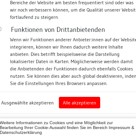
Bereiche der Website am besten frequentiert sind oder was
wir noch verbessern können, um die Qualität unserer Websit
Fotos
fortlaufend zu steigern.
Funktionen von Drittanbietenden
traße
Wenn wir Funktionen anderer Anbieter:innen auf der Websit
integrieren, können wir Ihnen dadurch weitere Inhalte
anbieten. Dies betrifft beispielsweise die Darstellung
lokalisierter Daten in Karten. Möglicherweise werden damit
die Anbietenden der Funktionen dadurch ebenfalls Cookies
gen
nutzen. Sie können dies aber auch global deaktivieren, inde
Sie die Einstellungen Ihres Browsers anpassen.
Abbildungsnachweis
rg
Ausgewählte akzeptieren
Alle akzeptieren
ingen (Landkreis)
Zugeordnete Dokumenta
12003
Weitere Informationen zu Cookies und eine Möglichkeit zur
Bauhistorische Unter
ne
Bearbeitung Ihrer Cookie-Auswahl finden Sie im Bereich
Impressum &
Datenschutzerklärung