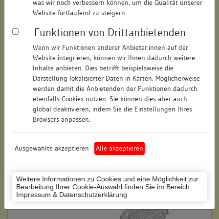
was wir noch verbessern können, um die Qualität unserer
Hausnummer:
1
Website fortlaufend zu steigern.
Funktionen von Drittanbietenden
Postleitzahl:
74354
Wenn wir Funktionen anderer Anbieter:innen auf der
Stadt-Teilort:
Besigheim
Website integrieren, können wir Ihnen dadurch weitere
Inhalte anbieten. Dies betrifft beispielsweise die
Regierungsbezirk:
Stuttgart
Darstellung lokalisierter Daten in Karten. Möglicherweise
werden damit die Anbietenden der Funktionen dadurch
Kreis:
Ludwigsburg (Landkreis)
ebenfalls Cookies nutzen. Sie können dies aber auch
global deaktivieren, indem Sie die Einstellungen Ihres
Wohnplatzschlüssel:
8118007001
Browsers anpassen.
Flurstücknummer:
keine
Ausgewählte akzeptieren
Alle akzeptieren
Historischer Straßenname:
keiner
Historische Gebäudenummer:
414
Weitere Informationen zu Cookies und eine Möglichkeit zur
Bearbeitung Ihrer Cookie-Auswahl finden Sie im Bereich
Lage des Wohnplatzes:
Impressum & Datenschutzerklärung