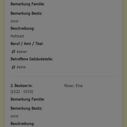
Bemerkung Familie:
Bemerkung Besitz:
5. Bauphase:
(1906)
zinst
Karl Martin lässt im Obergeschoss der Scheuer zwei Zimmer
Beschreibung:
und eine Küche einrichten: "Eine zweistockige Scheuer an der
Hofstatt
Schulgasse, zu einem Wohnhaus umgebaut". (a)
Beruf / Amt / Titel:
Betroffene Gebäudeteile:
keiner
keine
Betroffene Gebäudeteile:
keine
2. Besitzer:in:
Röser, Else
(1522 - 1555)
Bemerkung Familie:
Bemerkung Besitz:
zinst
Beschreibung: