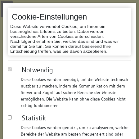
Zur Navigation springen
Zum Inhalt der Website springen
Login
|
Schriftgröße anpassen
|
Kontakt
|
Handbuch
|
Impressum
& Datenschutzerklärung
Cookie-Einstellungen
Diese Website verwendet Cookies, um Ihnen ein
bestmögliches Erlebnis zu bieten. Dabei werden
verschiedene Arten von Cookies unterschieden.
Nachfolgend erfahren Sie, welche das sind und was wir
Datenbank Bauforschung/Restaurierung
damit für Sie tun. Sie können darauf basierend Ihre
Entscheidung treffen, was Sie davon akzeptieren.
Wohnhaus u. Scheuer
Notwendig
Diese Cookies werden benötigt, um die Website technisch
ID:
178928152021
/
Datum:
04.05.2016
nutzbar zu machen, indem sie Kommunikation mit dem
Datenbestand:
Bauforschung und Restaurierung
Server und Zugriff auf sichere Bereiche der Website
ermöglichen. Die Website kann ohne diese Cookies nicht
Als PDF herunterladen:
richtig funktionieren.
Alle Inhalte dieser Seite:
/
Statistik
Objektdaten
Diese Cookies werden genutzt, um zu analysieren, welche
Bereiche der Website am besten frequentiert sind oder
Straße:
Schulbrunnengasse