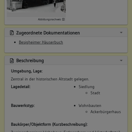
(1587 - 1628)
Bemerkung Familie:
Abbildungsnachweis
Bemerkung Besitz:
zinst
Zugeordnete Dokumentationen
Beschreibung:
Besigheimer Häuserbuch
Garten
Beruf / Amt / Titel:
Beschreibung
keiner
Betroffene Gebäudeteile:
Umgebung, Lage:
Garten
Zentral in der historischen Altstadt gelegen.
Lagedetail:
Siedlung
Stadt
6. Besitzer:in:
Imlin, Conrad
Bauwerkstyp:
Wohnbauten
(1628 - 1901)
Ackerbürgerhaus
Bemerkung Familie:
Baukörper/Objektform (Kurzbeschreibung):
Bemerkung Besitz: