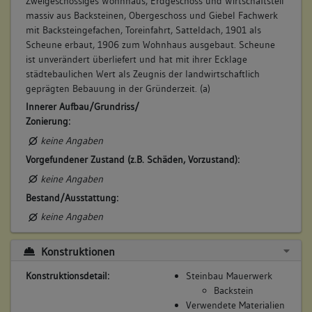
Zweigeschossiges Wohnhaus, Erdgeschoss und Wirtschaftsteil
zinst
massiv aus Backsteinen, Obergeschoss und Giebel Fachwerk
Beschreibung:
mit Backsteingefachen, Toreinfahrt, Satteldach, 1901 als
Garten
Scheune erbaut, 1906 zum Wohnhaus ausgebaut. Scheune
Beruf / Amt / Titel:
ist unverändert überliefert und hat mit ihrer Ecklage
städtebaulichen Wert als Zeugnis der landwirtschaftlich
keiner
geprägten Bebauung in der Gründerzeit. (a)
Betroffene Gebäudeteile:
Innerer Aufbau/Grundriss/
Garten
Zonierung:
keine Angaben
Vorgefundener Zustand (z.B. Schäden, Vorzustand):
7. Besitzer:in:
Martin, Hans
keine Angaben
(1901)
Bestand/Ausstattung:
Bemerkung Familie:
keine Angaben
Bemerkung Besitz:
besitzt
Konstruktionen
Beschreibung:
Konstruktionsdetail:
Steinbau Mauerwerk
Scheuer
Backstein
Beruf / Amt / Titel:
Verwendete Materialien