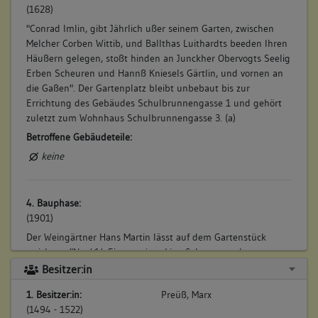
(1628)
"Conrad Imlin, gibt Jährlich ußer seinem Garten, zwischen
Melcher Corben Wittib, und Ballthas Luithardts beeden Ihren
Häußern gelegen, stoßt hinden an Junckher Obervogts Seelig
Erben Scheuren und Hannß Kniesels Gärtlin, und vornen an
die Gaßen". Der Gartenplatz bleibt unbebaut bis zur
Errichtung des Gebäudes Schulbrunnengasse 1 und gehört
zuletzt zum Wohnhaus Schulbrunnengasse 3. (a)
Betroffene Gebäudeteile:
keine
4. Bauphase:
(1901)
Der Weingärtner Hans Martin lässt auf dem Gartenstück
errichten: "Nr. 414 Eine zweistockige Scheuer an der
Schulgasse". (a)
Besitzer:in
Betroffene Gebäudeteile:
1. Besitzer:in:
Preüß, Marx
keine
(1494 - 1522)