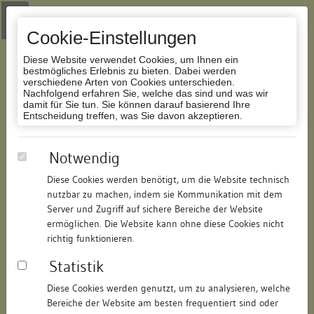
Zur Navigation springen
Zum Inhalt der Website springen
Login
|
Schriftgröße anpassen
|
Kontakt
|
Handbuch
|
Impressum
& Datenschutzerklärung
Cookie-Einstellungen
Diese Website verwendet Cookies, um Ihnen ein
bestmögliches Erlebnis zu bieten. Dabei werden
verschiedene Arten von Cookies unterschieden.
Nachfolgend erfahren Sie, welche das sind und was wir
Datenbank Bauforschung/Restaurierung
damit für Sie tun. Sie können darauf basierend Ihre
Entscheidung treffen, was Sie davon akzeptieren.
Ehem. Krankenabteilung
Notwendig
Männer, "Parkresidenz Illenau" (Bau
Diese Cookies werden benötigt, um die Website technisch
B)
nutzbar zu machen, indem sie Kommunikation mit dem
Server und Zugriff auf sichere Bereiche der Website
ermöglichen. Die Website kann ohne diese Cookies nicht
ID:
174355512420
/
Datum:
15.02.2022
richtig funktionieren.
Datenbestand:
Restaurierung
Statistik
Als PDF herunterladen:
Alle Inhalte dieser Seite:
/
Diese Cookies werden genutzt, um zu analysieren, welche
Bereiche der Website am besten frequentiert sind oder