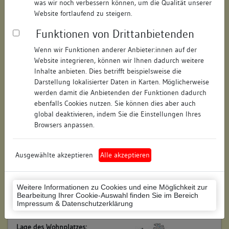
was wir noch verbessern können, um die Qualität unserer
Objektdaten
Website fortlaufend zu steigern.
Straße:
Klara-Reimann-Straße
Funktionen von Drittanbietenden
Hausnummer:
44-48
Wenn wir Funktionen anderer Anbieter:innen auf der
Website integrieren, können wir Ihnen dadurch weitere
Postleitzahl:
77855
Inhalte anbieten. Dies betrifft beispielsweise die
Stadt-Teilort:
Achern-Illenau
Darstellung lokalisierter Daten in Karten. Möglicherweise
werden damit die Anbietenden der Funktionen dadurch
ebenfalls Cookies nutzen. Sie können dies aber auch
Regierungsbezirk:
Freiburg
global deaktivieren, indem Sie die Einstellungen Ihres
Browsers anpassen.
Kreis:
Ortenaukreis (Landkreis)
Wohnplatzschlüssel:
8317001005
Ausgewählte akzeptieren
Alle akzeptieren
Flurstücknummer:
keine
Weitere Informationen zu Cookies und eine Möglichkeit zur
Historischer Straßenname:
keiner
Bearbeitung Ihrer Cookie-Auswahl finden Sie im Bereich
Impressum & Datenschutzerklärung
Historische Gebäudenummer:
keine
Lage des Wohnplatzes: