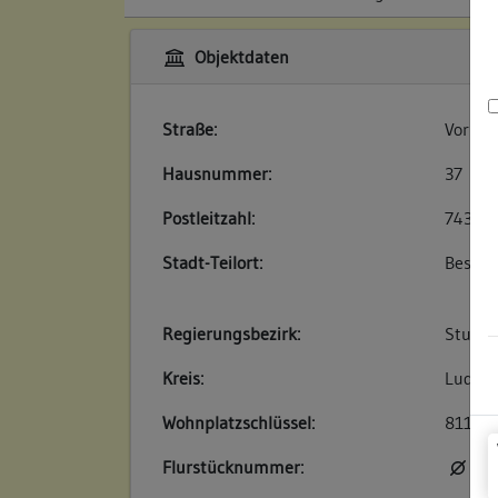
Objektdaten
Straße:
Vorsta
Hausnummer:
37
Postleitzahl:
74354
Stadt-Teilort:
Besigh
Regierungsbezirk:
Stuttg
Kreis:
Ludwig
Wohnplatzschlüssel:
81180
Flurstücknummer:
kei