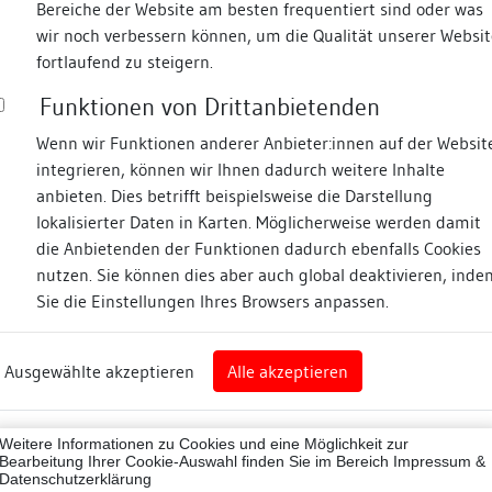
Bereiche der Website am besten frequentiert sind oder was
wir noch verbessern können, um die Qualität unserer Websit
Fotos
fortlaufend zu steigern.
Funktionen von Drittanbietenden
dt
Wenn wir Funktionen anderer Anbieter:innen auf der Websit
integrieren, können wir Ihnen dadurch weitere Inhalte
anbieten. Dies betrifft beispielsweise die Darstellung
lokalisierter Daten in Karten. Möglicherweise werden damit
die Anbietenden der Funktionen dadurch ebenfalls Cookies
eim
nutzen. Sie können dies aber auch global deaktivieren, inde
Sie die Einstellungen Ihres Browsers anpassen.
Abbildungsnachweis
art
Ausgewählte akzeptieren
Alle akzeptieren
sburg (Landkreis)
Zugeordnete Dokumenta
07001
Weitere Informationen zu Cookies und eine Möglichkeit zur
Besigheimer Häuserbu
ne
Bearbeitung Ihrer Cookie-Auswahl finden Sie im Bereich
Impressum &
Datenschutzerklärung