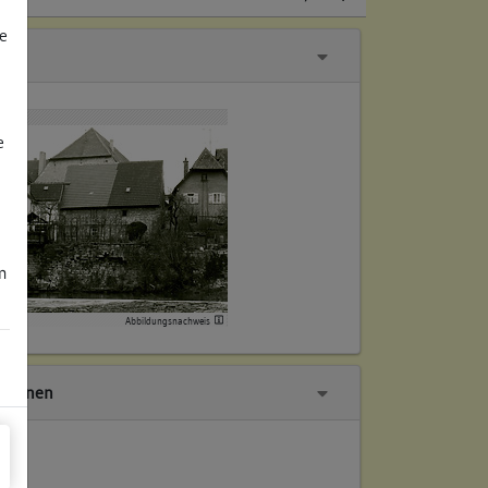
e
e
m
Abbildungsnachweis
tionen
ch