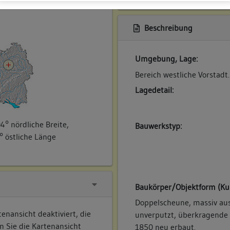
ner
Beschreibung
Umgebung, Lage:
Bereich westliche Vorstadt.
Lagedetail:
4° nördliche Breite,
Bauwerkstyp:
° östliche Länge
Baukörper/Objektform (Ku
Doppelscheune, massiv au
enansicht deaktiviert, die
unverputzt, überkragende T
n Sie die Kartenansicht
1850 neu erbaut.