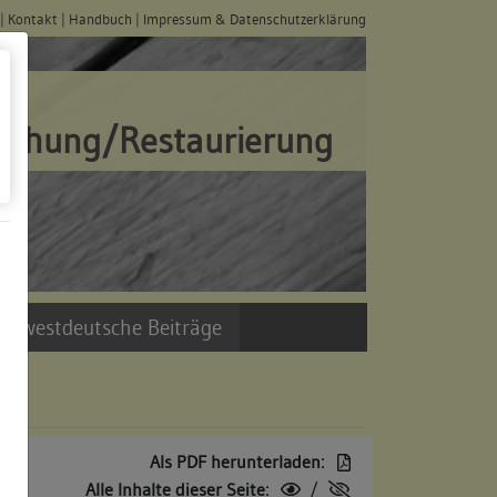
|
Kontakt
|
Handbuch
|
Impressum & Datenschutzerklärung
schung/Restaurierung
üdwestdeutsche Beiträge
Als PDF herunterladen:
Alle Inhalte dieser Seite:
/