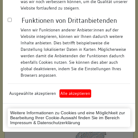
was wir noch verbessern können, um die Qualität unserer
Hausnummer:
38
Website fortlaufend zu steigern.
Funktionen von Drittanbietenden
Postleitzahl:
74354
Wenn wir Funktionen anderer Anbieter:innen auf der
Stadt-Teilort:
Besigheim
Website integrieren, können wir Ihnen dadurch weitere
Inhalte anbieten. Dies betrifft beispielsweise die
Regierungsbezirk:
Stuttgart
Darstellung lokalisierter Daten in Karten. Möglicherweise
werden damit die Anbietenden der Funktionen dadurch
Kreis:
Ludwigsburg (Landkreis)
ebenfalls Cookies nutzen. Sie können dies aber auch
global deaktivieren, indem Sie die Einstellungen Ihres
Wohnplatzschlüssel:
8118007001
Browsers anpassen.
Flurstücknummer:
keine
Ausgewählte akzeptieren
Alle akzeptieren
Historischer Straßenname:
keiner
Historische Gebäudenummer:
113
Weitere Informationen zu Cookies und eine Möglichkeit zur
Bearbeitung Ihrer Cookie-Auswahl finden Sie im Bereich
Lage des Wohnplatzes:
Impressum & Datenschutzerklärung