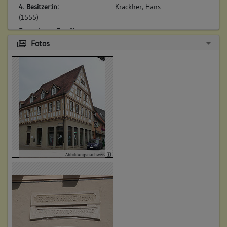
4. Besitzer:in:
Krackher, Hans
(1555)
Bemerkung Familie:
Fotos
Bemerkung Besitz:
zinst
Beschreibung:
Beruf / Amt / Titel:
keiner
Betroffene Gebäudeteile:
keine
Abbildungsnachweis
5. Besitzer:in:
Röser, Wendel
(1555 - 1569)
Bemerkung Familie:
Bemerkung Besitz:
zinst