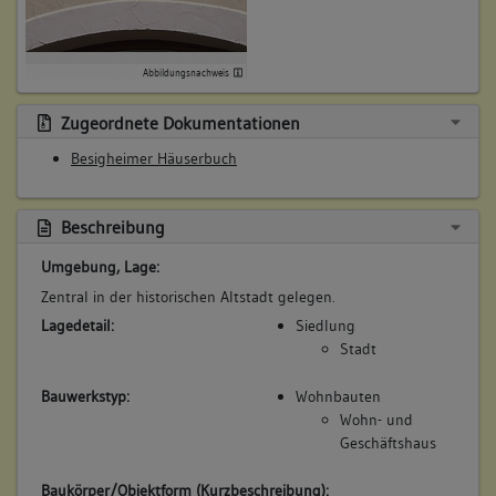
Beschreibung:
Beruf / Amt / Titel:
Abbildungsnachweis
keiner
Betroffene Gebäudeteile:
Zugeordnete Dokumentationen
keine
Besigheimer Häuserbuch
6. Besitzer:in:
Schmid, Jacob
Beschreibung
(1569 - 1587)
Umgebung, Lage:
Bemerkung Familie:
Zentral in der historischen Altstadt gelegen.
Bemerkung Besitz:
Lagedetail:
Siedlung
zinst
Stadt
Beschreibung:
Bauwerkstyp:
Wohnbauten
Beruf / Amt / Titel:
Wohn- und
keiner
Geschäftshaus
Betroffene Gebäudeteile:
keine
Baukörper/Objektform (Kurzbeschreibung):