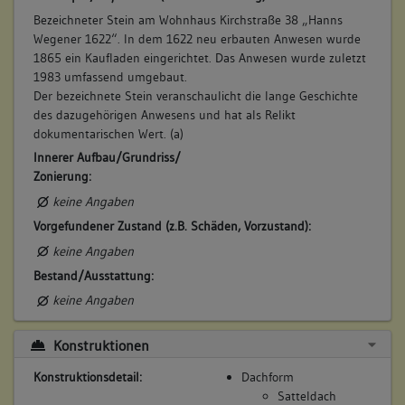
Bezeichneter Stein am Wohnhaus Kirchstraße 38 „Hanns
Wegener 1622“. In dem 1622 neu erbauten Anwesen wurde
7. Besitzer:in:
Braitschwert, Erben
1865 ein Kaufladen eingerichtet. Das Anwesen wurde zuletzt
(1587 - 1622)
1983 umfassend umgebaut.
Der bezeichnete Stein veranschaulicht die lange Geschichte
Bemerkung Familie:
des dazugehörigen Anwesens und hat als Relikt
Erben des Burkhard Braitschwert
dokumentarischen Wert. (a)
Bemerkung Besitz:
Innerer Aufbau/Grundriss/
zinsen
Zonierung:
Beschreibung:
keine Angaben
Beruf / Amt / Titel:
Vorgefundener Zustand (z.B. Schäden, Vorzustand):
keiner
keine Angaben
Betroffene Gebäudeteile:
Bestand/Ausstattung:
keine
keine Angaben
Konstruktionen
8. Besitzer:in:
Wegener, Hanns
(1622 - 1628)
Konstruktionsdetail:
Dachform
Satteldach
Bemerkung Familie: