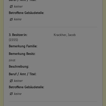
bezeichnet. (a)
keiner
Betroffene Gebäudeteile:
Betroffene Gebäudeteile:
keine
keine
6. Bauphase:
(1790)
3. Besitzer:in:
Krackher, Jacob
(1555)
Speidel "verbessert sein Haus mit einem weiteren Zimmer".
(a)
Bemerkung Familie:
Betroffene Gebäudeteile:
Bemerkung Besitz:
keine
zinst
Beschreibung:
Beruf / Amt / Titel:
7. Bauphase:
(1865)
keiner
Einrichtung eines Kaufladens durch Tuchhändler Kohler. (a)
Betroffene Gebäudeteile:
Betroffene Gebäudeteile:
keine
keine