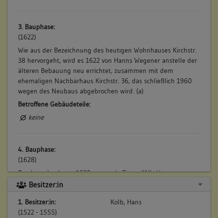
3. Bauphase:
(1622)
Wie aus der Bezeichnung des heutigen Wohnhauses Kirchstr.
38 hervorgeht, wird es 1622 von Hanns Wegener anstelle der
älteren Bebauung neu errichtet, zusammen mit dem
ehemaligen Nachbarhaus Kirchstr. 36, das schließlich 1960
wegen des Neubaus abgebrochen wird. (a)
Betroffene Gebäudeteile:
keine
4. Bauphase:
(1628)
Das Lagerbuch von 1628 nennt als Zinser "Allt Hanns
Wägner", der "ußer Seinem Hauß, Hofraithen, und Scheuren,
Besitzer:in
zwischen der All mandgassen, und Jerg Bayckheysens Witib
1. Besitzer:in:
Kolb, Hans
gelegen, stoßt hinden uff Jerg Kepplers Scheuren, und
(1522 - 1555)
vornen uff die Allmand" 1 Schilling 5 Heller bezahlt. (a)