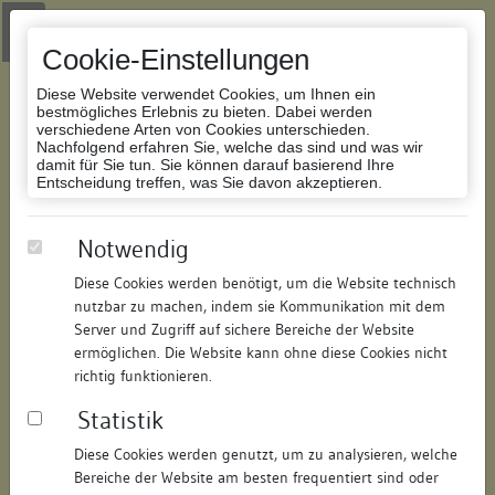
Zur Navigation springen
Zum Inhalt der Website springen
Login
|
Schriftgröße anpassen
|
Kontakt
|
Handbuch
|
Impressum
& Datenschutzerklärung
Cookie-Einstellungen
Diese Website verwendet Cookies, um Ihnen ein
bestmögliches Erlebnis zu bieten. Dabei werden
verschiedene Arten von Cookies unterschieden.
Nachfolgend erfahren Sie, welche das sind und was wir
Datenbank Bauforschung/Restaurierung
damit für Sie tun. Sie können darauf basierend Ihre
Entscheidung treffen, was Sie davon akzeptieren.
Wohn- und Geschäftshaus
Notwendig
Diese Cookies werden benötigt, um die Website technisch
ID:
162833166917
/
Datum:
04.05.2016
nutzbar zu machen, indem sie Kommunikation mit dem
Datenbestand:
Bauforschung und Restaurierung
Server und Zugriff auf sichere Bereiche der Website
ermöglichen. Die Website kann ohne diese Cookies nicht
Als PDF herunterladen:
richtig funktionieren.
Alle Inhalte dieser Seite:
/
Statistik
Objektdaten
Diese Cookies werden genutzt, um zu analysieren, welche
Bereiche der Website am besten frequentiert sind oder
Straße:
Kirchstraße