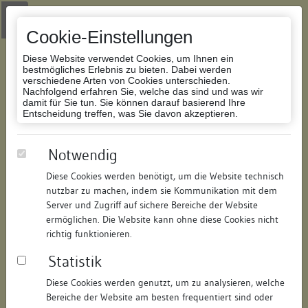
Zur Navigation springen
Zum Inhalt der Website springen
Login
|
Schriftgröße anpassen
|
Kontakt
|
Handbuch
|
Impressum
& Datenschutzerklärung
Cookie-Einstellungen
Diese Website verwendet Cookies, um Ihnen ein
bestmögliches Erlebnis zu bieten. Dabei werden
verschiedene Arten von Cookies unterschieden.
Nachfolgend erfahren Sie, welche das sind und was wir
Datenbank Bauforschung/Restaurierung
damit für Sie tun. Sie können darauf basierend Ihre
Entscheidung treffen, was Sie davon akzeptieren.
Ochsengraben
Notwendig
Diese Cookies werden benötigt, um die Website technisch
ID:
103620618810
/
Datum:
18.06.2017
nutzbar zu machen, indem sie Kommunikation mit dem
Datenbestand:
Bauforschung und Restaurierung
Server und Zugriff auf sichere Bereiche der Website
ermöglichen. Die Website kann ohne diese Cookies nicht
Als PDF herunterladen:
richtig funktionieren.
Alle Inhalte dieser Seite:
/
Statistik
Objektdaten
Diese Cookies werden genutzt, um zu analysieren, welche
Bereiche der Website am besten frequentiert sind oder
Straße:
Ochsengraben