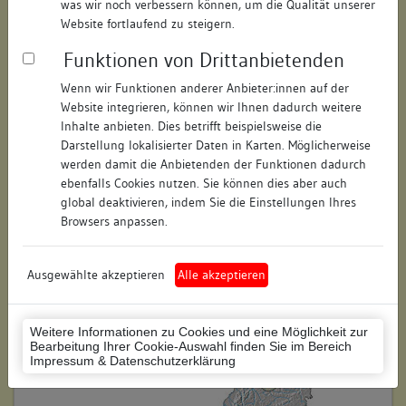
was wir noch verbessern können, um die Qualität unserer
Hausnummer:
keine
Website fortlaufend zu steigern.
Funktionen von Drittanbietenden
Postleitzahl:
74354
Wenn wir Funktionen anderer Anbieter:innen auf der
Stadt-Teilort:
Besigheim
Website integrieren, können wir Ihnen dadurch weitere
Inhalte anbieten. Dies betrifft beispielsweise die
Darstellung lokalisierter Daten in Karten. Möglicherweise
Regierungsbezirk:
Stuttgart
werden damit die Anbietenden der Funktionen dadurch
Kreis:
Ludwigsburg (Landkreis)
ebenfalls Cookies nutzen. Sie können dies aber auch
global deaktivieren, indem Sie die Einstellungen Ihres
Wohnplatzschlüssel:
8118007001
Browsers anpassen.
Flurstücknummer:
keine
Ausgewählte akzeptieren
Alle akzeptieren
Historischer Straßenname:
keiner
Historische Gebäudenummer:
keine
Weitere Informationen zu Cookies und eine Möglichkeit zur
Bearbeitung Ihrer Cookie-Auswahl finden Sie im Bereich
Lage des Wohnplatzes:
Impressum & Datenschutzerklärung