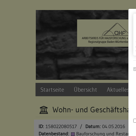
Zur Navigation springen
Zum Inhalt der Website springen
Startseite
Übersicht
Aktuelles u
Wohn- und Geschäftshau
ID:
158022080517
/
Datum:
04.05.2016
Datenbestand:
Bauforschung und Restauri