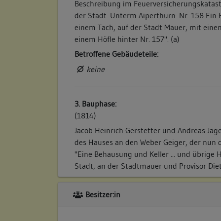
Beschreibung im Feuerversicherungskataster
der Stadt. Unterm Aiperthurn. Nr. 158 Ein
einem Tach, auf der Stadt Mauer, mit eine
einem Höfle hinter Nr. 157". (a)
Betroffene Gebäudeteile:
keine
3. Bauphase:
(1814)
Jacob Heinrich Gerstetter und Andreas Jäge
des Hauses an den Weber Geiger, der nun d
"Eine Behausung und Keller ... und übrige H
Stadt, an der Stadtmauer und Provisor Diete
Betroffene Gebäudeteile:
Besitzer:in
keine