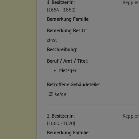
1. Besitzer:in:
Keppler
4. Bauphase:
(1654 - 1660)
(1831)
Bemerkung Familie:
Umbau: Wegen baulicher "Verbesserung" w
erhöht. Um diese Zeit wird am Haus die ne
Bemerkung Besitz:
vorbeigeführt: Durchbruch der Hauptstraß
zinst
Aiperturmstraße und Kelterplatz. (a)
Beschreibung:
Betroffene Gebäudeteile:
Beruf / Amt / Titel:
keine
Metzger
Betroffene Gebäudeteile:
5. Bauphase:
(1878)
keine
Ein Stallanbau Nr. 158A wird nördlich an
und teilweise auf dem Trauf (4 qm) der Na
2. Besitzer:in:
Keppler
Irion errichtet. (a)
(1660 - 1670)
Betroffene Gebäudeteile:
Bemerkung Familie:
keine