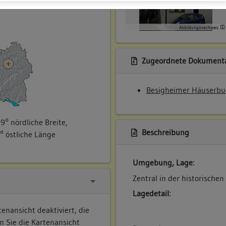
ner
Abbildungsnachweis
Zugeordnete Dokumenta
Besigheimer Häuserbu
9° nördliche Breite,
Beschreibung
° östliche Länge
Umgebung, Lage:
Zentral in der historischen
Lagedetail:
enansicht deaktiviert, die
n Sie die Kartenansicht