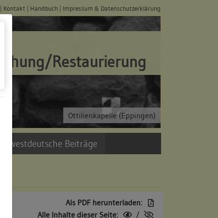
|
Kontakt
|
Handbuch
|
Impressum & Datenschutzerklärung
schung/Restaurierung
Ottilienkapelle (Eppingen)
üdwestdeutsche Beiträge
Als PDF herunterladen:
Alle Inhalte dieser Seite:
/