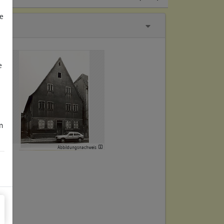
e
e
m
Abbildungsnachweis