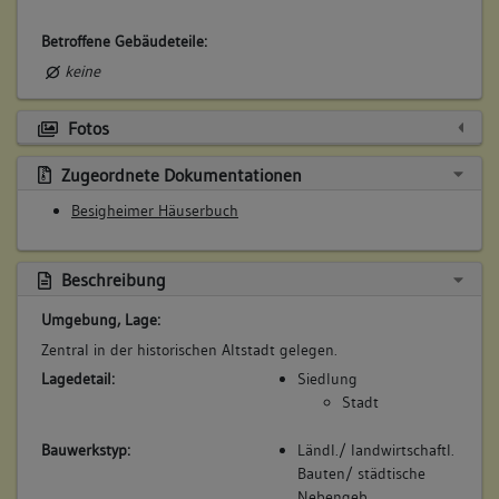
Betroffene Gebäudeteile:
keine
Fotos
4. Besitzer:in:
Melchior, Wilhelm
(1891)
Zugeordnete Dokumentationen
Bemerkung Familie:
Besigheimer Häuserbuch
Bemerkung Besitz:
kauft von Gerock
Beschreibung
Beschreibung:
Umgebung, Lage:
Neubau Scheuer
Zentral in der historischen Altstadt gelegen.
Beruf / Amt / Titel:
Lagedetail:
Siedlung
Flaschner
Stadt
Betroffene Gebäudeteile:
Bauwerkstyp:
Ländl./ landwirtschaftl.
keine
Bauten/ städtische
Nebengeb.