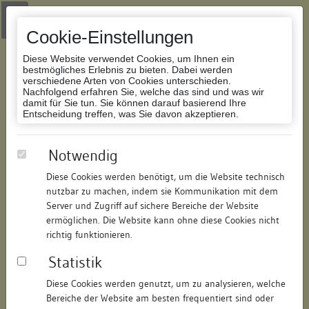
Zur Navigation springen
Zum Inhalt der Website springen
Login
|
Schriftgröße anpassen
|
Kontakt
|
Handbuch
|
Impressum
& Datenschutzerklärung
Cookie-Einstellungen
Diese Website verwendet Cookies, um Ihnen ein
bestmögliches Erlebnis zu bieten. Dabei werden
verschiedene Arten von Cookies unterschieden.
Nachfolgend erfahren Sie, welche das sind und was wir
Datenbank Bauforschung/Restaurierung
damit für Sie tun. Sie können darauf basierend Ihre
Entscheidung treffen, was Sie davon akzeptieren.
Abgebrochenes Scheune in der
Notwendig
Amtsgerichtsgasse
Diese Cookies werden benötigt, um die Website technisch
nutzbar zu machen, indem sie Kommunikation mit dem
ID:
157158232811
/
Datum:
04.05.2016
Server und Zugriff auf sichere Bereiche der Website
Datenbestand:
Bauforschung und Restaurierung
ermöglichen. Die Website kann ohne diese Cookies nicht
richtig funktionieren.
Als PDF herunterladen:
Statistik
Alle Inhalte dieser Seite:
/
Diese Cookies werden genutzt, um zu analysieren, welche
Objektdaten
Bereiche der Website am besten frequentiert sind oder