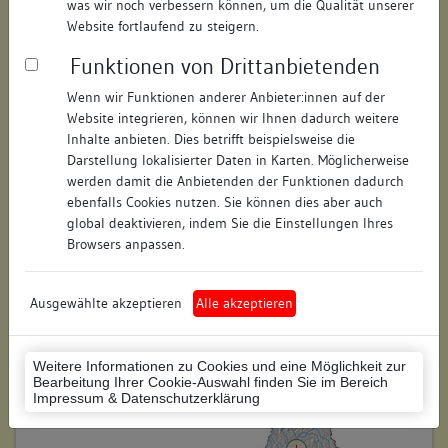
was wir noch verbessern können, um die Qualität unserer
Straße:
Marktplatz
Website fortlaufend zu steigern.
Hausnummer:
5a
Funktionen von Drittanbietenden
Postleitzahl:
74354
Wenn wir Funktionen anderer Anbieter:innen auf der
Website integrieren, können wir Ihnen dadurch weitere
Stadt-Teilort:
Besigheim
Inhalte anbieten. Dies betrifft beispielsweise die
Darstellung lokalisierter Daten in Karten. Möglicherweise
werden damit die Anbietenden der Funktionen dadurch
Regierungsbezirk:
Stuttgart
ebenfalls Cookies nutzen. Sie können dies aber auch
global deaktivieren, indem Sie die Einstellungen Ihres
Kreis:
Ludwigsburg (Landkreis)
Browsers anpassen.
Wohnplatzschlüssel:
8118007001
Flurstücknummer:
keine
Ausgewählte akzeptieren
Alle akzeptieren
Historischer Straßenname:
keiner
Weitere Informationen zu Cookies und eine Möglichkeit zur
Historische Gebäudenummer:
137A
Bearbeitung Ihrer Cookie-Auswahl finden Sie im Bereich
Impressum & Datenschutzerklärung
Lage des Wohnplatzes: