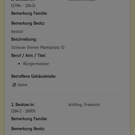
4. Bauphase:
(1784 - 1842)
(1891)
Bemerkung Familie:
Flaschner Wilhelm Melchior kauft den von Carl Gerock den
Bemerkung Besitz:
Platz der abgebrannten Scheuer, um nördlich hinter seinem
besitzt
ebenfalls neu zu erbauenden Wohnhaus Marktplatz 5 eine
neue Scheuer zu errichten. (a)
Beschreibung:
Betroffene Gebäudeteile:
Scheuer (hinter Marktplatz 5)
keine
Beruf / Amt / Titel:
Bürgermeister
Betroffene Gebäudeteile:
keine
2. Besitzer:in:
Wölfing, Friedrich
(1842 - 1889)
Bemerkung Familie:
Bemerkung Besitz: