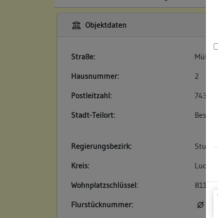
Objektdaten
Straße:
Mühlg
Hausnummer:
2
Postleitzahl:
74354
Stadt-Teilort:
Besigh
Regierungsbezirk:
Stuttg
Kreis:
Ludwig
Wohnplatzschlüssel:
81180
Flurstücknummer:
kei