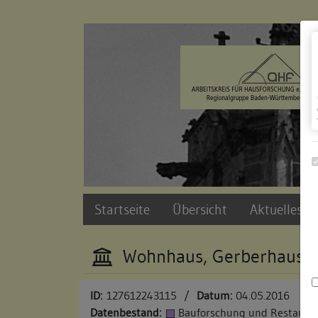
Zur Navigation springen
Zum Inhalt der Website springen
Startseite
Übersicht
Aktuelles u
Wohnhaus, Gerberhaus
ID:
127612243115
/
Datum:
04.05.2016
Datenbestand:
Bauforschung und Restauri