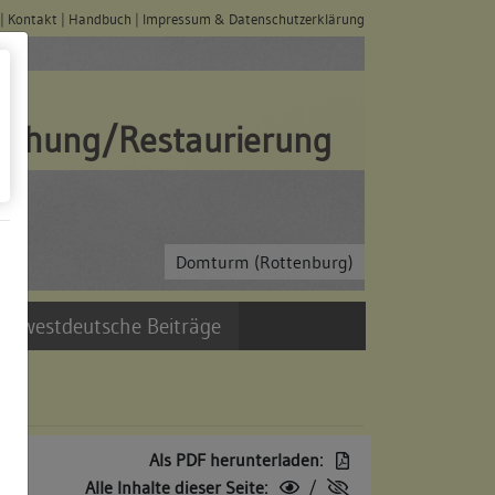
|
Kontakt
|
Handbuch
|
Impressum & Datenschutzerklärung
schung/Restaurierung
Domturm (Rottenburg)
üdwestdeutsche Beiträge
Als PDF herunterladen:
Alle Inhalte dieser Seite:
/