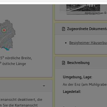
ner
Abbildungsnachweis
Zugeordnete Dokumenta
Besigheimer Häuserbu
5° nördliche Breite,
Beschreibung
° östliche Länge
Umgebung, Lage:
An der Enz (am Mühlgrabe
Lagedetail:
enansicht deaktiviert, die
n Sie die Kartenansicht