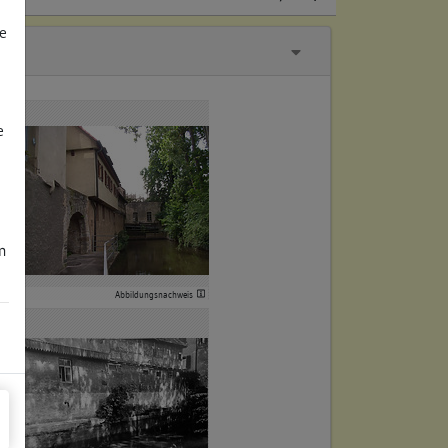
e
e
m
Abbildungsnachweis