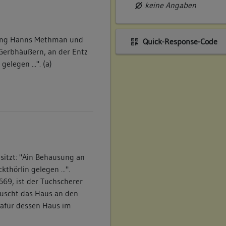
keine Angaben
Jung Hanns Methman und
Quick-Response-Code
 Gerbhäußern, an der Entz
elegen ...". (a)
sitzt: "Ain Behausung an
thörlin gelegen ...".
669, ist der Tuchscherer
auscht das Haus an den
dafür dessen Haus im