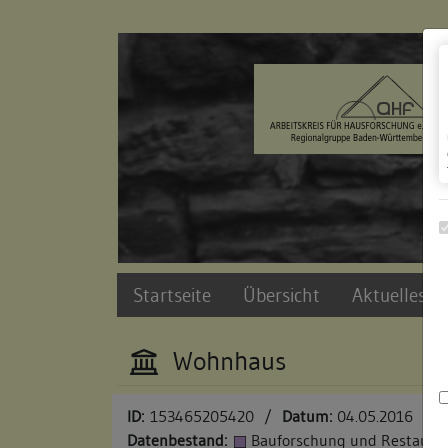
Zur Navigation springen
Zum Inhalt der Website springen
Startseite
Übersicht
Aktuelles u
Wohnhaus
ID:
153465205420
/
Datum:
04.05.2016
Datenbestand:
Bauforschung und Restauri