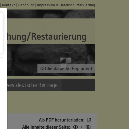
|
Kontakt
|
Handbuch
|
Impressum & Datenschutzerklärung
schung/Restaurierung
Ottilienkapelle (Eppingen)
üdwestdeutsche Beiträge
Als PDF herunterladen:
Alle Inhalte dieser Seite:
/