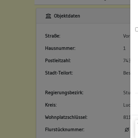
Objektdaten
Straße:
Vorsta
Hausnummer:
1
Postleitzahl:
74354
Stadt-Teilort:
Besigh
Regierungsbezirk:
Stuttg
Kreis:
Ludwig
Wohnplatzschlüssel:
81180
Flurstücknummer:
kei