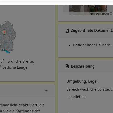
ner
Abbildungsnachweis
Zugeordnete Dokumenta
Besigheimer Häuserbu
5° nördliche Breite,
Beschreibung
° östliche Länge
Umgebung, Lage:
Bereich westliche Vorstadt.
Lagedetail:
enansicht deaktiviert, die
n Sie die Kartenansicht