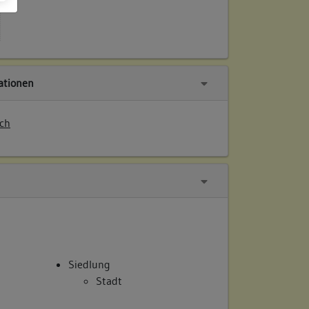
tionen
ch
Siedlung
Stadt