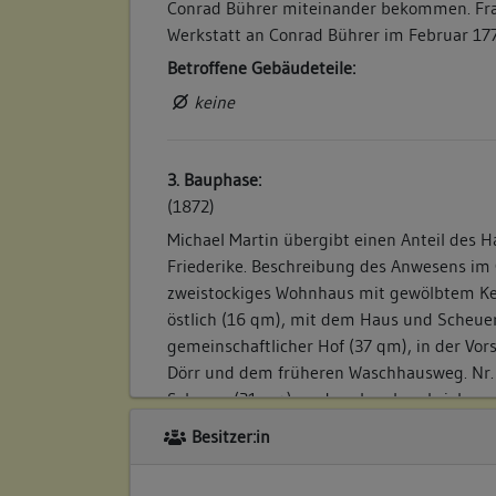
Conrad Bührer miteinander bekommen. Fran
Werkstatt an Conrad Bührer im Februar 177
Betroffene Gebäudeteile:
keine
3. Bauphase:
(1872)
Michael Martin übergibt einen Anteil des H
Friederike. Beschreibung des Anwesens im 
zweistockiges Wohnhaus mit gewölbtem Kel
östlich (16 qm), mit dem Haus und Scheue
gemeinschaftlicher Hof (37 qm), in der Vor
Dörr und dem früheren Waschhausweg. Nr. 
Scheuer (21 qm) an das oben beschrieben
gewölbtem Keller". Der Gewölbekeller unte
Besitzer:in
zeitweise anderen Eigentümern, die nicht 
Betroffene Gebäudeteile: