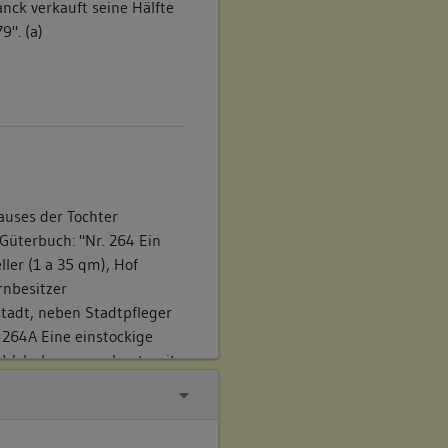
ck verkauft seine Hälfte
9". (a)
auses der Tochter
Güterbuch: "Nr. 264 Ein
ler (1 a 35 qm), Hof
rnbesitzer
stadt, neben Stadtpfleger
264A Eine einstockige
e Wohnhaus angebaut, mit
r der Scheuer gehört
im Haus wohnen. (a)