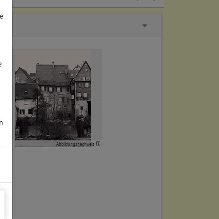
e
e
m
Abbildungsnachweis