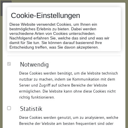
Zur Navigation springen
Zum Inhalt der Website springen
Login
|
Schriftgröße anpassen
|
Kontakt
|
Handbuch
|
Impressum
& Datenschutzerklärung
Cookie-Einstellungen
Diese Website verwendet Cookies, um Ihnen ein
bestmögliches Erlebnis zu bieten. Dabei werden
verschiedene Arten von Cookies unterschieden.
Nachfolgend erfahren Sie, welche das sind und was wir
Datenbank Bauforschung/Restaurierung
damit für Sie tun. Sie können darauf basierend Ihre
Entscheidung treffen, was Sie davon akzeptieren.
Wohnhaus Kameleck (Westbau)
Notwendig
Diese Cookies werden benötigt, um die Website technisch
ID:
135498146615
/
Datum:
18.09.2017
nutzbar zu machen, indem sie Kommunikation mit dem
Datenbestand:
Bauforschung
Server und Zugriff auf sichere Bereiche der Website
ermöglichen. Die Website kann ohne diese Cookies nicht
Als PDF herunterladen:
richtig funktionieren.
Alle Inhalte dieser Seite:
/
Statistik
Objektdaten
Diese Cookies werden genutzt, um zu analysieren, welche
Bereiche der Website am besten frequentiert sind oder
Straße:
Hauptstraße