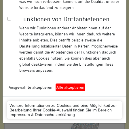
was wir noch verbessern können, um die Qualität unserer
Hausnummer:
41
Website fortlaufend zu steigern.
Funktionen von Drittanbietenden
Postleitzahl:
78628
Wenn wir Funktionen anderer Anbieter:innen auf der
Stadt-Teilort:
Rottweil
Website integrieren, können wir Ihnen dadurch weitere
Inhalte anbieten. Dies betrifft beispielsweise die
Regierungsbezirk:
Freiburg
Darstellung lokalisierter Daten in Karten. Möglicherweise
werden damit die Anbietenden der Funktionen dadurch
Kreis:
Rottweil (Landkreis)
ebenfalls Cookies nutzen. Sie können dies aber auch
global deaktivieren, indem Sie die Einstellungen Ihres
Wohnplatzschlüssel:
8325049025
Browsers anpassen.
Flurstücknummer:
keine
Ausgewählte akzeptieren
Alle akzeptieren
Historischer Straßenname:
keiner
Historische Gebäudenummer:
keine
Weitere Informationen zu Cookies und eine Möglichkeit zur
Bearbeitung Ihrer Cookie-Auswahl finden Sie im Bereich
Lage des Wohnplatzes:
Impressum & Datenschutzerklärung