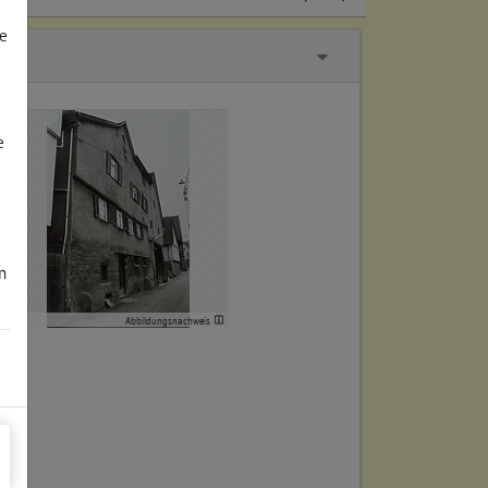
e
e
m
Abbildungsnachweis