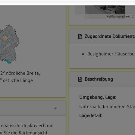
ner
Abbildungsnachweis
Zugeordnete Dokumenta
Besigheimer Häuserbu
2° nördliche Breite,
Beschreibung
° östliche Länge
Umgebung, Lage:
Unterhalb der inneren St
Lagedetail:
enansicht deaktiviert, die
n Sie die Kartenansicht