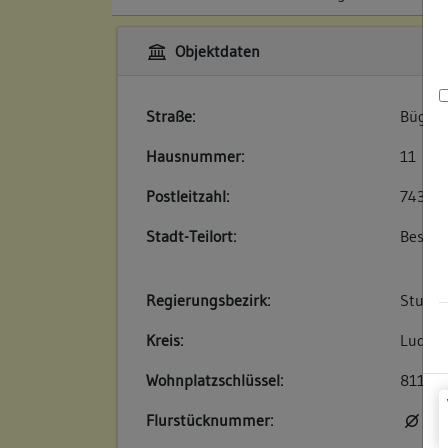
Objektdaten
Straße:
Bügele
Hausnummer:
11
Postleitzahl:
74354
Stadt-Teilort:
Besigh
Regierungsbezirk:
Stuttg
Kreis:
Ludwig
Wohnplatzschlüssel:
81180
Flurstücknummer:
kei