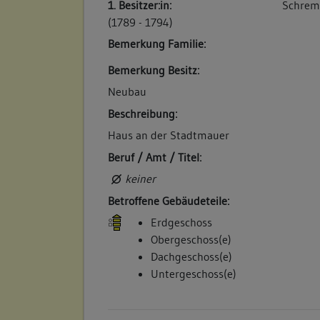
1. Besitzer:in:
Schrem
Haus und Scheuer werden 1888 (a) aus Gü
(1789 - 1794)
verkauft an den Weingärtner Gottlieb Bronn
Bemerkung Familie:
zweistockiges Wohnhaus mit gewölbtem Kel
Bügelestorstraße, hinten die Stadtmauer, 
Bemerkung Besitz:
Witwe und der Scheuer. Nr. 232A Eine zwei
Neubau
neben obigem Haus in der Bügelestorstraß
Beschreibung:
Betroffene Gebäudeteile:
Haus an der Stadtmauer
Erdgeschoss
Beruf / Amt / Titel:
Obergeschoss(e)
Untergeschoss(e)
keiner
Anbau
Betroffene Gebäudeteile:
Erdgeschoss
Obergeschoss(e)
5. Bauphase:
Dachgeschoss(e)
(2010)
Untergeschoss(e)
210 Abriss und Neubau
Betroffene Gebäudeteile: