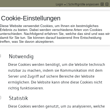
Login
|
Schriftgröße anpassen
Cookie-Einstellungen
Diese Website verwendet Cookies, um Ihnen ein bestmögliches
Datenbank Baufor
Erlebnis zu bieten. Dabei werden verschiedene Arten von Cookies
unterschieden. Nachfolgend erfahren Sie, welche das sind und was wir
damit für Sie tun. Sie können darauf basierend Ihre Entscheidung
treffen, was Sie davon akzeptieren.
Notwendig
Diese Cookies werden benötigt, um die Website technisch
nutzbar zu machen, indem sie Kommunikation mit dem
nd Termine
Suche
Freie Bauforscher:innen
S
Server und Zugriff auf sichere Bereiche der Website
ermöglichen. Die Website kann ohne diese Cookies nicht
nhaus und Scheuer
richtig funktionieren.
Statistik
Diese Cookies werden genutzt, um zu analysieren, welche
erung