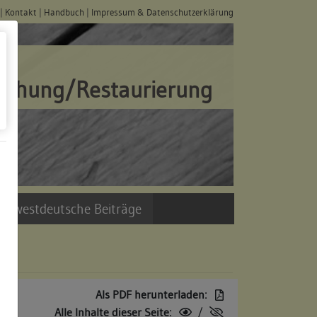
|
Kontakt
|
Handbuch
|
Impressum & Datenschutzerklärung
schung/Restaurierung
üdwestdeutsche Beiträge
Als PDF herunterladen:
Alle Inhalte dieser Seite:
/