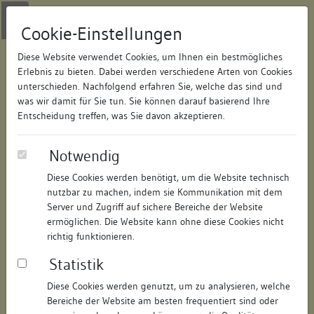
Zur Navigation springen
Zum Inhalt der Website springen
Login
|
Schriftgröße anpassen
|
Kontakt
|
Handbuch
|
Impressum
& Datenschutzerklärung
Cookie-Einstellungen
Diese Website verwendet Cookies, um Ihnen ein bestmögliches
Erlebnis zu bieten. Dabei werden verschiedene Arten von Cookies
unterschieden. Nachfolgend erfahren Sie, welche das sind und
Datenbank Bauforschung/Restaurierung
was wir damit für Sie tun. Sie können darauf basierend Ihre
Entscheidung treffen, was Sie davon akzeptieren.
Stadtbefestigung Villingen
Notwendig
Diese Cookies werden benötigt, um die Website technisch
ID:
208642293620
/
Datum:
28.07.2020
nutzbar zu machen, indem sie Kommunikation mit dem
Datenbestand:
Bauforschung und Restaurierung
Server und Zugriff auf sichere Bereiche der Website
ermöglichen. Die Website kann ohne diese Cookies nicht
Als PDF herunterladen:
richtig funktionieren.
Alle Inhalte dieser Seite:
/
Statistik
Objektdaten
Diese Cookies werden genutzt, um zu analysieren, welche
Bereiche der Website am besten frequentiert sind oder
Straße:
keine