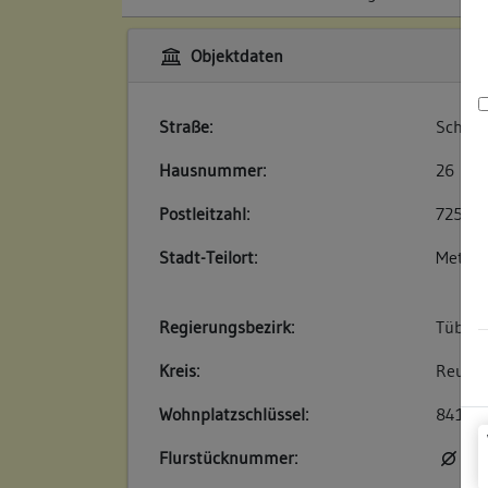
Objektdaten
Straße:
Schlos
Hausnummer:
26
Postleitzahl:
72555
Stadt-Teilort:
Metzin
Regierungsbezirk:
Tübin
Kreis:
Reutli
Wohnplatzschlüssel:
84150
Flurstücknummer:
kei