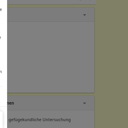
e
e
m
tionen
 und gefügekundliche Untersuchung