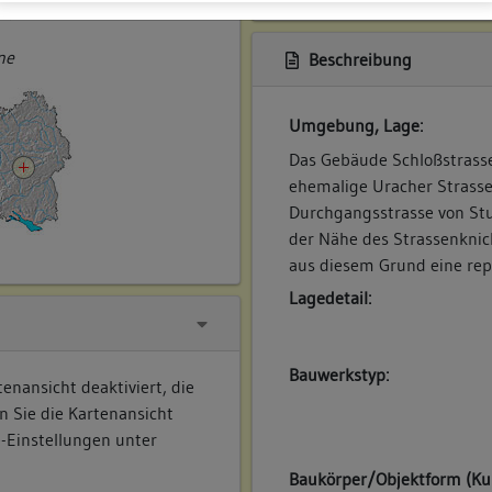
ner
ne
Beschreibung
Umgebung, Lage:
Das Gebäude Schloßstrasse 
ehemalige Uracher Strasse 
Durchgangsstrasse von Stu
der Nähe des Strassenkni
aus diesem Grund eine rep
Lagedetail:
Bauwerkstyp:
enansicht deaktiviert, die
n Sie die Kartenansicht
e-Einstellungen unter
Baukörper/Objektform (Ku