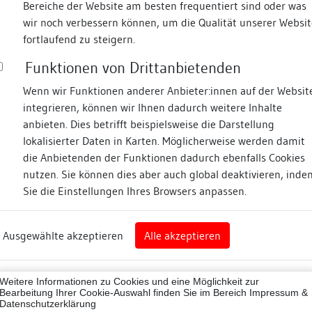
Bereiche der Website am besten frequentiert sind oder was
wir noch verbessern können, um die Qualität unserer Websit
Fotos
fortlaufend zu steigern.
Funktionen von Drittanbietenden
sstraße
Wenn wir Funktionen anderer Anbieter:innen auf der Websit
integrieren, können wir Ihnen dadurch weitere Inhalte
anbieten. Dies betrifft beispielsweise die Darstellung
lokalisierter Daten in Karten. Möglicherweise werden damit
die Anbietenden der Funktionen dadurch ebenfalls Cookies
gen
nutzen. Sie können dies aber auch global deaktivieren, inde
Sie die Einstellungen Ihres Browsers anpassen.
gen
Ausgewählte akzeptieren
Alle akzeptieren
ngen (Landkreis)
Zugeordnete Dokumenta
50005
Weitere Informationen zu Cookies und eine Möglichkeit zur
Dendrochronologische
ne
Bearbeitung Ihrer Cookie-Auswahl finden Sie im Bereich
Impressum &
Datenschutzerklärung