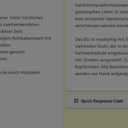
Sandsteinquadermauerwerk
gestampften Lehm. In südw
ise. Unter nördlichen
eine versteckte Wandnische
us zweitverwendeten
verschlossen werden konnt
ieser Zeit)
sigem Kehlbalkendach mit
Das DG ist einstöckig mit S
boden.
stehenden Stuhl, der in de
szone genutzt.
Fachwerkwände eingebunde
tet.
mit Streben ausgesteift. Z
Kopfstreben. Alle Bauhölze
lche durch Holzläden
wurden von Hand aufgesäg
Quick-Response-Code