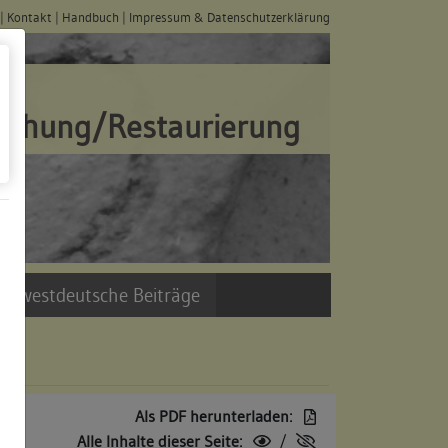
|
Kontakt
|
Handbuch
|
Impressum & Datenschutzerklärung
schung/Restaurierung
üdwestdeutsche Beiträge
Als PDF herunterladen:
Alle Inhalte dieser Seite:
/