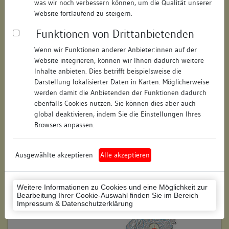
was wir noch verbessern können, um die Qualität unserer
Hausnummer:
23/1
Website fortlaufend zu steigern.
Funktionen von Drittanbietenden
Postleitzahl:
72544
Wenn wir Funktionen anderer Anbieter:innen auf der
Stadt-Teilort:
Metzingen
Website integrieren, können wir Ihnen dadurch weitere
Inhalte anbieten. Dies betrifft beispielsweise die
Regierungsbezirk:
Tübingen
Darstellung lokalisierter Daten in Karten. Möglicherweise
werden damit die Anbietenden der Funktionen dadurch
Kreis:
Reutlingen (Landkreis)
ebenfalls Cookies nutzen. Sie können dies aber auch
global deaktivieren, indem Sie die Einstellungen Ihres
Wohnplatzschlüssel:
8415050005
Browsers anpassen.
Flurstücknummer:
keine
Ausgewählte akzeptieren
Alle akzeptieren
Historischer Straßenname:
keiner
Historische Gebäudenummer:
keine
Weitere Informationen zu Cookies und eine Möglichkeit zur
Bearbeitung Ihrer Cookie-Auswahl finden Sie im Bereich
Lage des Wohnplatzes:
Impressum & Datenschutzerklärung