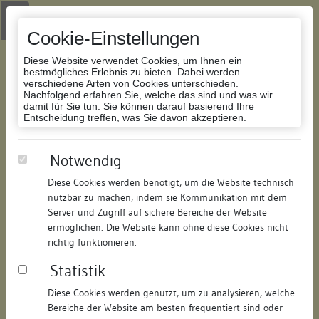
Zur Navigation springen
Zum Inhalt der Website springen
Login
|
Schriftgröße anpassen
|
Kontakt
|
Handbuch
|
Impressum
& Datenschutzerklärung
Cookie-Einstellungen
Diese Website verwendet Cookies, um Ihnen ein
bestmögliches Erlebnis zu bieten. Dabei werden
verschiedene Arten von Cookies unterschieden.
Nachfolgend erfahren Sie, welche das sind und was wir
Datenbank Bauforschung/Restaurierung
damit für Sie tun. Sie können darauf basierend Ihre
Entscheidung treffen, was Sie davon akzeptieren.
Wohnhaus
Notwendig
Diese Cookies werden benötigt, um die Website technisch
ID:
161313069192
/
Datum:
25.09.2008
nutzbar zu machen, indem sie Kommunikation mit dem
Datenbestand:
Bauforschung
Server und Zugriff auf sichere Bereiche der Website
ermöglichen. Die Website kann ohne diese Cookies nicht
Als PDF herunterladen:
richtig funktionieren.
Alle Inhalte dieser Seite:
/
Statistik
Objektdaten
Diese Cookies werden genutzt, um zu analysieren, welche
Bereiche der Website am besten frequentiert sind oder
Straße:
Friedrichstraße