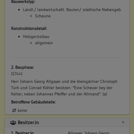
Bauwerkstyp:
Ländl./ landwirtschaftl. Bauten/ städtische Nebengeb.
Scheune
Konstruktionsdetail:
Holzgerüstbau
allgemein
2. Bauphase:
(1744)
Herr Johann Georg Allgayer und die Weingärtner Christoph
Türk und Conrad Köhler besitzen: "Eine Scheuer bey der
Kelter, neben Johannes Pfeiffer und der Allmand". (a)
Betroffene Gebäudeteile:
keine
Besitzer:in
3. Bauphase:
1. Besitzer:in:
Allgayer, Johann Georg