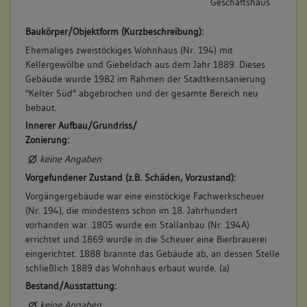
Geschäftshaus
Bauwerkstyp:
Bemerkung Besitz:
Wohnbauten
Baukörper/Objektform (Kurzbeschreibung):
erhält Anteil von Köhler
Wohn- und Geschäftshaus
Ehemaliges zweistöckiges Wohnhaus (Nr. 194) mit
Beschreibung:
Kellergewölbe und Giebeldach aus dem Jahr 1889. Dieses
Scheuer
Gebäude wurde 1982 im Rahmen der Stadtkernsanierung
Beruf / Amt / Titel:
"Kelter Süd" abgebrochen und der gesamte Bereich neu
bebaut.
Weingärtner
Innerer Aufbau/Grundriss/
Betroffene Gebäudeteile:
Zonierung:
keine
keine Angaben
Vorgefundener Zustand (z.B. Schäden, Vorzustand):
Vorgängergebäude war eine einstöckige Fachwerkscheuer
7. Besitzer:in:
Deisinger, Christian
(Nr. 194), die mindestens schon im 18. Jahrhundert
(1771 - 1781)
vorhanden war. 1805 wurde ein Stallanbau (Nr. 194A)
Bemerkung Familie:
errichtet und 1869 wurde in die Scheuer eine Bierbrauerei
eingerichtet. 1888 brannte das Gebäude ab, an dessen Stelle
Bemerkung Besitz:
schließlich 1889 das Wohnhaus erbaut wurde. (a)
ertauscht Anteil des Pfeiffer
Bestand/Ausstattung:
Beschreibung:
keine Angaben