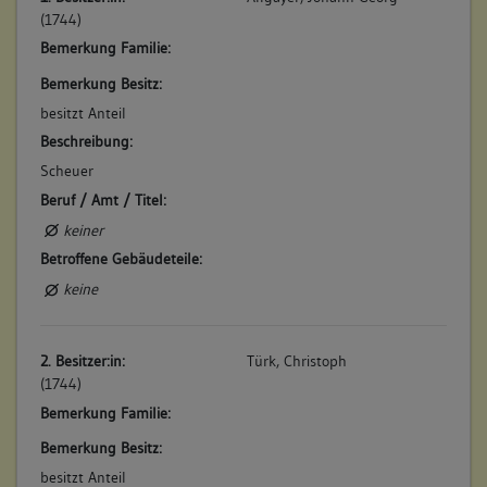
(1784)
(1744)
Beschreibung im Feuerversicherungskataster: "Enz Seite.
Bemerkung Familie:
Unten in der Stadt. Ob der Kelter. Nr. 194 Eine Scheuer, an
dem Kelterplatz." Die Scheuer ist besitzmäßig aufgeteilt. (a)
Bemerkung Besitz:
Betroffene Gebäudeteile:
besitzt Anteil
Beschreibung:
keine
Scheuer
Beruf / Amt / Titel:
4. Bauphase:
keiner
(1805)
Betroffene Gebäudeteile:
Stallanbau an die Fachwerkscheune.
keine
Betroffene Gebäudeteile:
Anbau
2. Besitzer:in:
Türk, Christoph
Bauwerkstyp:
(1744)
Ländl./ landwirtschaftl. Bauten/ städtische Nebengeb.
Bemerkung Familie:
Stallgebäude
Bemerkung Besitz:
besitzt Anteil