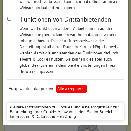
was wir noch verbessern können, um die Qualität unserer
Straße:
Hauptstraße
Website fortlaufend zu steigern.
Hausnummer:
51
Funktionen von Drittanbietenden
Postleitzahl:
74354
Wenn wir Funktionen anderer Anbieter:innen auf der
Website integrieren, können wir Ihnen dadurch weitere
Stadt-Teilort:
Besigheim
Inhalte anbieten. Dies betrifft beispielsweise die
Darstellung lokalisierter Daten in Karten. Möglicherweise
werden damit die Anbietenden der Funktionen dadurch
Regierungsbezirk:
Stuttgart
ebenfalls Cookies nutzen. Sie können dies aber auch
global deaktivieren, indem Sie die Einstellungen Ihres
Kreis:
Ludwigsburg (Landkreis)
Browsers anpassen.
Wohnplatzschlüssel:
8118007001
Flurstücknummer:
keine
Ausgewählte akzeptieren
Alle akzeptieren
Historischer Straßenname:
keiner
Weitere Informationen zu Cookies und eine Möglichkeit zur
Historische Gebäudenummer:
194
Bearbeitung Ihrer Cookie-Auswahl finden Sie im Bereich
Impressum & Datenschutzerklärung
Lage des Wohnplatzes: