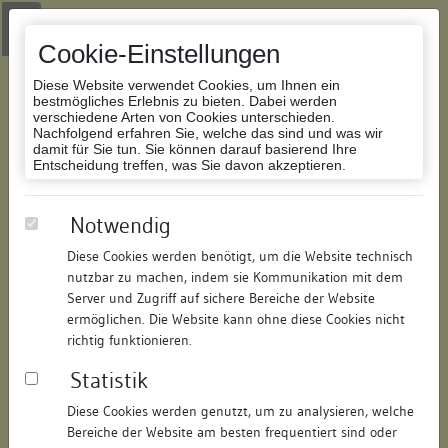
Zur Navigation springen
Zum Inhalt der Website springen
Login
|
Schriftgröße anpassen
|
Kontakt
|
Handbuch
|
Impressum
& Datenschutzerklärung
Cookie-Einstellungen
Diese Website verwendet Cookies, um Ihnen ein
bestmögliches Erlebnis zu bieten. Dabei werden
verschiedene Arten von Cookies unterschieden.
Nachfolgend erfahren Sie, welche das sind und was wir
Datenbank Bauforschung/Restaurierung
damit für Sie tun. Sie können darauf basierend Ihre
Entscheidung treffen, was Sie davon akzeptieren.
Wohn- und Geschäftshaus,
Notwendig
abgegangenes Wohnhaus
Diese Cookies werden benötigt, um die Website technisch
nutzbar zu machen, indem sie Kommunikation mit dem
ID:
200819774711
/
Datum:
04.05.2016
Server und Zugriff auf sichere Bereiche der Website
Datenbestand:
Bauforschung und Restaurierung
ermöglichen. Die Website kann ohne diese Cookies nicht
richtig funktionieren.
Als PDF herunterladen:
Statistik
Alle Inhalte dieser Seite:
/
Diese Cookies werden genutzt, um zu analysieren, welche
Objektdaten
Bereiche der Website am besten frequentiert sind oder