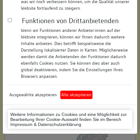
was wir noch verbessern können, um die Qualität unserer
Hausnummer:
3
Website fortlaufend zu steigern.
Funktionen von Drittanbietenden
Postleitzahl:
74354
Wenn wir Funktionen anderer Anbieter:innen auf der
Stadt-Teilort:
Besigheim
Website integrieren, können wir Ihnen dadurch weitere
Inhalte anbieten. Dies betrifft beispielsweise die
Regierungsbezirk:
Stuttgart
Darstellung lokalisierter Daten in Karten. Möglicherweise
werden damit die Anbietenden der Funktionen dadurch
Kreis:
Ludwigsburg (Landkreis)
ebenfalls Cookies nutzen. Sie können dies aber auch
global deaktivieren, indem Sie die Einstellungen Ihres
Wohnplatzschlüssel:
8118007001
Browsers anpassen.
Flurstücknummer:
keine
Ausgewählte akzeptieren
Alle akzeptieren
Historischer Straßenname:
keiner
Historische Gebäudenummer:
52
Weitere Informationen zu Cookies und eine Möglichkeit zur
Bearbeitung Ihrer Cookie-Auswahl finden Sie im Bereich
Lage des Wohnplatzes:
Impressum & Datenschutzerklärung