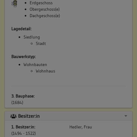
Erdgeschoss
Obergeschoss(e)
Dachgeschoss(e)
Lagedetail:
Siedlung
Stadt
Bauwerkstyp:
Wohnbauten
Wohnhaus
3. Bauphase:
(1684)
Der Küfer Michael Güthle besitzt im Bereich
Besitzer:in
Stadtschreibereigasse 3: "Eine Behausung , Keller und alle
Zugehördt, uff der Nekherseithen, zwischen Ihm selbsten,
1. Besitzer:in:
Hedler, Frau
und Hanß Wendel Röser". Auf seiner angrenzenden Hofstatt
(1494 - 1522)
lässt er damals das Wohnhaus Stadtschreibereigasse 1