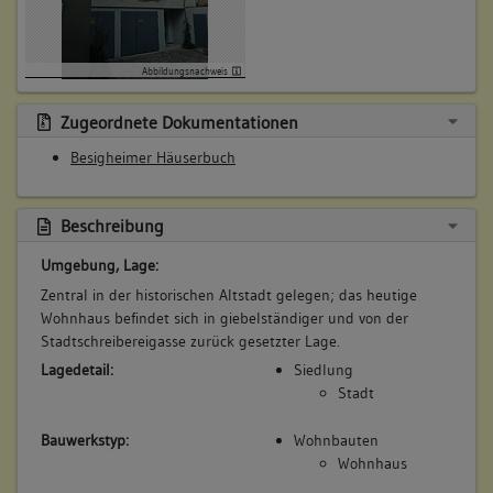
Bemerkung Familie:
Bemerkung Besitz:
Abbildungsnachweis
zinst
Zugeordnete Dokumentationen
Beschreibung:
Besigheimer Häuserbuch
Beruf / Amt / Titel:
keiner
Betroffene Gebäudeteile:
Beschreibung
keine
Umgebung, Lage:
Zentral in der historischen Altstadt gelegen; das heutige
Wohnhaus befindet sich in giebelständiger und von der
6. Besitzer:in:
Franckh, Frau
Stadtschreibereigasse zurück gesetzter Lage.
(1628 - 1660)
Lagedetail:
Siedlung
Bemerkung Familie:
Stadt
Tochter des Bäckers Jakob Franckh
Bemerkung Besitz:
Bauwerkstyp:
Wohnbauten
zinst
Wohnhaus
Beschreibung: