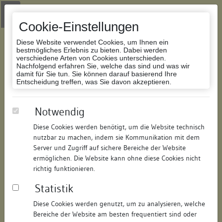
Zur Navigation springen
Zum Inhalt der Website springen
Login
|
Schriftgröße anpassen
|
Kontakt
|
Handbuch
|
Impressum
& Datenschutzerklärung
Cookie-Einstellungen
Diese Website verwendet Cookies, um Ihnen ein
bestmögliches Erlebnis zu bieten. Dabei werden
verschiedene Arten von Cookies unterschieden.
Nachfolgend erfahren Sie, welche das sind und was wir
Datenbank Bauforschung/Restaurierung
damit für Sie tun. Sie können darauf basierend Ihre
Entscheidung treffen, was Sie davon akzeptieren.
Wohnhaus
Notwendig
Diese Cookies werden benötigt, um die Website technisch
ID:
200641059610
/
Datum:
04.05.2016
nutzbar zu machen, indem sie Kommunikation mit dem
Datenbestand:
Bauforschung und Restaurierung
Server und Zugriff auf sichere Bereiche der Website
ermöglichen. Die Website kann ohne diese Cookies nicht
Als PDF herunterladen:
richtig funktionieren.
Alle Inhalte dieser Seite:
/
Statistik
Objektdaten
Diese Cookies werden genutzt, um zu analysieren, welche
Bereiche der Website am besten frequentiert sind oder
Straße:
Stadtschreibereigasse