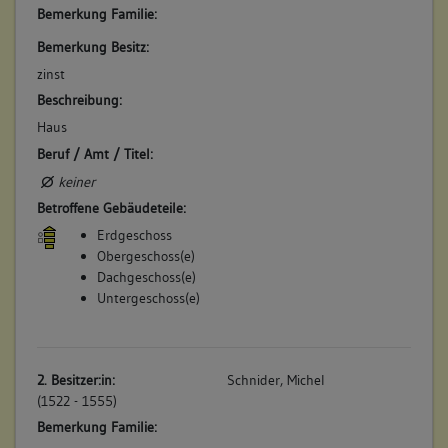
Bemerkung Familie:
errichten. (a)
Betroffene Gebäudeteile:
Bemerkung Besitz:
keine
zinst
Beschreibung:
Haus
4. Bauphase:
Beruf / Amt / Titel:
(1770)
keiner
In dem Haus wird "noch eine Stuben eingerichtet". (a)
Betroffene Gebäudeteile:
Betroffene Gebäudeteile:
Erdgeschoss
Ausstattung
Obergeschoss(e)
Dachgeschoss(e)
Untergeschoss(e)
5. Bauphase:
(1784)
Beschreibung im Feuerversicherungskataster: "Neccar Seite.
2. Besitzer:in:
Schnider, Michel
Mitten in der Stadt. In der Stadtschreiberey Gaß. Nr. 52 Ein
(1522 - 1555)
Haus und Keller". (a)
Bemerkung Familie:
Betroffene Gebäudeteile: