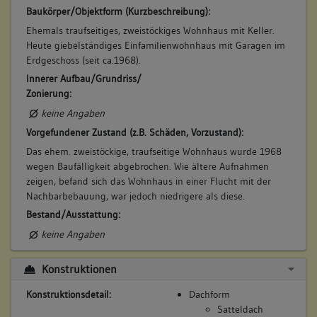
Baukörper/Objektform (Kurzbeschreibung):
Beruf / Amt / Titel:
Ehemals traufseitiges, zweistöckiges Wohnhaus mit Keller.
keiner
Heute giebelständiges Einfamilienwohnhaus mit Garagen im
Erdgeschoss (seit ca.1968).
Betroffene Gebäudeteile:
Innerer Aufbau/Grundriss/
keine
Zonierung:
keine Angaben
7. Besitzer:in:
Heinrich, Hans
Vorgefundener Zustand (z.B. Schäden, Vorzustand):
(1660 - 1684)
Das ehem. zweistöckige, traufseitige Wohnhaus wurde 1968
Bemerkung Familie:
wegen Baufälligkeit abgebrochen. Wie ältere Aufnahmen
zeigen, befand sich das Wohnhaus in einer Flucht mit der
Bemerkung Besitz:
Nachbarbebauung, war jedoch niedrigere als diese.
besitzt
Bestand/Ausstattung:
Beschreibung:
keine Angaben
Haus, Keller
Beruf / Amt / Titel:
Konstruktionen
Küfer
Konstruktionsdetail:
Dachform
Betroffene Gebäudeteile:
Satteldach