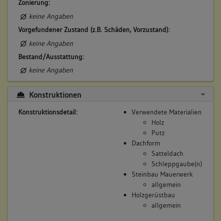
Zonierung:
Weingärtner
keine Angaben
Vorgefundener Zustand (z.B. Schäden, Vorzustand):
Betroffene Gebäudeteile:
keine Angaben
keine
Bestand/Ausstattung:
keine Angaben
8. Besitzer:in:
Collmar, Johann Adam
(1776 - 1795)
Konstruktionen
Bemerkung Familie:
Konstruktionsdetail:
Verwendete Materialien
Sohn des Balthas Collmar
Holz
Bemerkung Besitz:
Putz
kauft 1/2 vom Vater
Dachform
Satteldach
Beschreibung:
Schleppgaube(n)
Beruf / Amt / Titel:
Steinbau Mauerwerk
allgemein
Weingärtner
Holzgerüstbau
allgemein
Betroffene Gebäudeteile:
keine