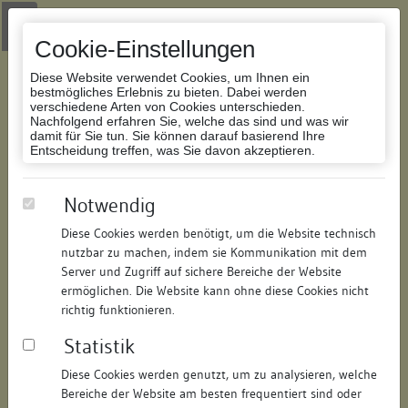
Zur Navigation springen
Zum Inhalt der Website springen
Login
|
Schriftgröße anpassen
|
Kontakt
|
Handbuch
|
Impressum
& Datenschutzerklärung
Cookie-Einstellungen
Diese Website verwendet Cookies, um Ihnen ein
bestmögliches Erlebnis zu bieten. Dabei werden
verschiedene Arten von Cookies unterschieden.
Nachfolgend erfahren Sie, welche das sind und was wir
Datenbank Bauforschung/Restaurierung
damit für Sie tun. Sie können darauf basierend Ihre
Entscheidung treffen, was Sie davon akzeptieren.
Wohnhaus
Notwendig
Diese Cookies werden benötigt, um die Website technisch
ID:
196534870519
/
Datum:
04.05.2016
nutzbar zu machen, indem sie Kommunikation mit dem
Datenbestand:
Bauforschung und Restaurierung
Server und Zugriff auf sichere Bereiche der Website
ermöglichen. Die Website kann ohne diese Cookies nicht
Als PDF herunterladen:
richtig funktionieren.
Alle Inhalte dieser Seite:
/
Statistik
Objektdaten
Diese Cookies werden genutzt, um zu analysieren, welche
Bereiche der Website am besten frequentiert sind oder
Straße:
Vorstadt