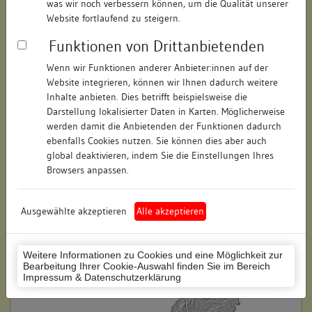
was wir noch verbessern können, um die Qualität unserer
Hausnummer:
7
Website fortlaufend zu steigern.
Funktionen von Drittanbietenden
Postleitzahl:
74354
Wenn wir Funktionen anderer Anbieter:innen auf der
Stadt-Teilort:
Besigheim
Website integrieren, können wir Ihnen dadurch weitere
Inhalte anbieten. Dies betrifft beispielsweise die
Regierungsbezirk:
Stuttgart
Darstellung lokalisierter Daten in Karten. Möglicherweise
werden damit die Anbietenden der Funktionen dadurch
Kreis:
Ludwigsburg (Landkreis)
ebenfalls Cookies nutzen. Sie können dies aber auch
global deaktivieren, indem Sie die Einstellungen Ihres
Wohnplatzschlüssel:
8118007001
Browsers anpassen.
Flurstücknummer:
keine
Ausgewählte akzeptieren
Alle akzeptieren
Historischer Straßenname:
keiner
Historische Gebäudenummer:
269
Weitere Informationen zu Cookies und eine Möglichkeit zur
Bearbeitung Ihrer Cookie-Auswahl finden Sie im Bereich
Lage des Wohnplatzes:
Impressum & Datenschutzerklärung