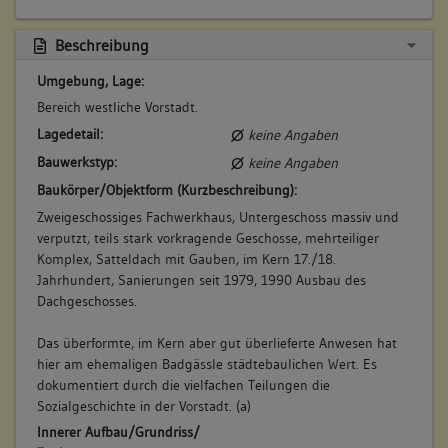
Bemerkung Besitz:
kauft von Witwe Rieger
Beschreibung
Beschreibung:
Umgebung, Lage:
Beruf / Amt / Titel:
Bereich westliche Vorstadt.
Weingärtner
Lagedetail:
keine Angaben
Bauwerkstyp:
keine Angaben
Betroffene Gebäudeteile:
Baukörper/Objektform (Kurzbeschreibung):
keine
Zweigeschossiges Fachwerkhaus, Untergeschoss massiv und
verputzt, teils stark vorkragende Geschosse, mehrteiliger
7. Besitzer:in:
Collmar, Christian
Komplex, Satteldach mit Gauben, im Kern 17./18.
(1776)
Jahrhundert, Sanierungen seit 1979, 1990 Ausbau des
Dachgeschosses.
Bemerkung Familie:
Sohn des Balthas Collmar
Das überformte, im Kern aber gut überlieferte Anwesen hat
Bemerkung Besitz:
hier am ehemaligen Badgässle städtebaulichen Wert. Es
dokumentiert durch die vielfachen Teilungen die
kauft 1/2 vom Vater
Sozialgeschichte in der Vorstadt. (a)
Beschreibung:
Innerer Aufbau/Grundriss/
Beruf / Amt / Titel: