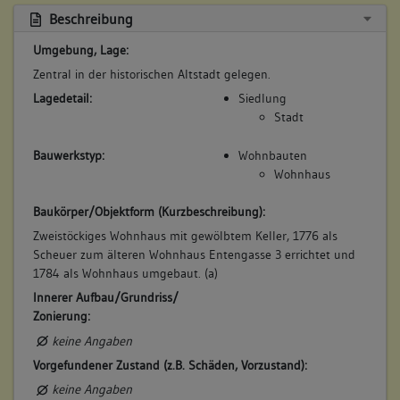
Beschreibung
5. Besitzer:in:
Schmid, Jakob
(1837 - 1853)
Umgebung, Lage:
Bemerkung Familie:
Zentral in der historischen Altstadt gelegen.
Sohn des Johannes Schmid
Lagedetail:
Siedlung
Bemerkung Besitz:
Stadt
erbt 1/2
Bauwerkstyp:
Wohnbauten
Beschreibung:
Wohnhaus
Beruf / Amt / Titel:
Baukörper/Objektform (Kurzbeschreibung):
Weingärtner
Zweistöckiges Wohnhaus mit gewölbtem Keller, 1776 als
Betroffene Gebäudeteile:
Scheuer zum älteren Wohnhaus Entengasse 3 errichtet und
1784 als Wohnhaus umgebaut. (a)
keine
Innerer Aufbau/Grundriss/
Zonierung:
6. Besitzer:in:
Schmid, Erben
keine Angaben
(1853)
Vorgefundener Zustand (z.B. Schäden, Vorzustand):
Bemerkung Familie:
keine Angaben