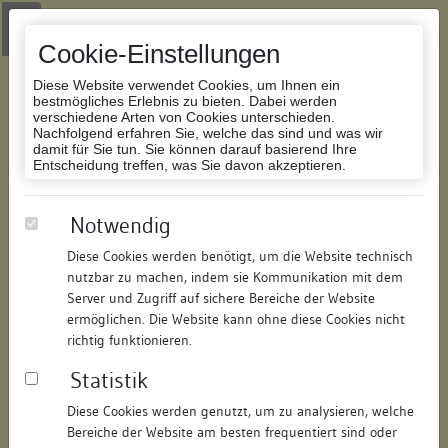
Zur Navigation springen
Zum Inhalt der Website springen
Login
|
Schriftgröße anpassen
|
Kontakt
|
Handbuch
|
Impressum
& Datenschutzerklärung
Cookie-Einstellungen
Diese Website verwendet Cookies, um Ihnen ein
bestmögliches Erlebnis zu bieten. Dabei werden
verschiedene Arten von Cookies unterschieden.
Nachfolgend erfahren Sie, welche das sind und was wir
Datenbank Bauforschung/Restaurierung
damit für Sie tun. Sie können darauf basierend Ihre
Entscheidung treffen, was Sie davon akzeptieren.
Wohnhaus
Notwendig
Diese Cookies werden benötigt, um die Website technisch
ID:
196321318115
/
Datum:
04.05.2016
nutzbar zu machen, indem sie Kommunikation mit dem
Datenbestand:
Bauforschung und Restaurierung
Server und Zugriff auf sichere Bereiche der Website
ermöglichen. Die Website kann ohne diese Cookies nicht
Als PDF herunterladen:
richtig funktionieren.
Alle Inhalte dieser Seite:
/
Statistik
Objektdaten
Diese Cookies werden genutzt, um zu analysieren, welche
Bereiche der Website am besten frequentiert sind oder
Straße:
Entengasse