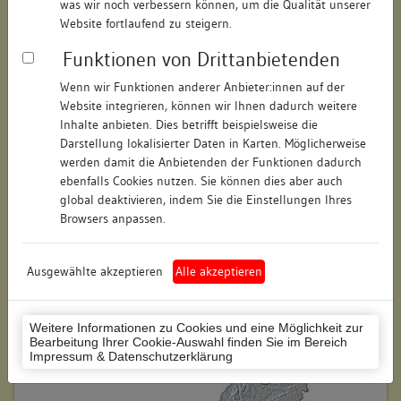
was wir noch verbessern können, um die Qualität unserer
Hausnummer:
5
Website fortlaufend zu steigern.
Funktionen von Drittanbietenden
Postleitzahl:
74354
Wenn wir Funktionen anderer Anbieter:innen auf der
Stadt-Teilort:
Besigheim
Website integrieren, können wir Ihnen dadurch weitere
Inhalte anbieten. Dies betrifft beispielsweise die
Regierungsbezirk:
Stuttgart
Darstellung lokalisierter Daten in Karten. Möglicherweise
werden damit die Anbietenden der Funktionen dadurch
Kreis:
Ludwigsburg (Landkreis)
ebenfalls Cookies nutzen. Sie können dies aber auch
global deaktivieren, indem Sie die Einstellungen Ihres
Wohnplatzschlüssel:
8118007001
Browsers anpassen.
Flurstücknummer:
keine
Ausgewählte akzeptieren
Alle akzeptieren
Historischer Straßenname:
keiner
Historische Gebäudenummer:
6
Weitere Informationen zu Cookies und eine Möglichkeit zur
Bearbeitung Ihrer Cookie-Auswahl finden Sie im Bereich
Lage des Wohnplatzes:
Impressum & Datenschutzerklärung