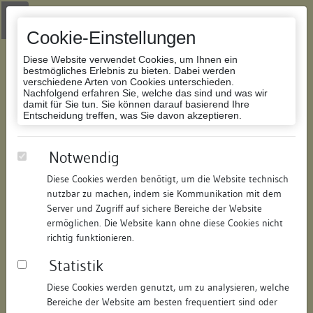
Zur Navigation springen
Zum Inhalt der Website springen
Login
|
Schriftgröße anpassen
|
Kontakt
|
Handbuch
|
Impressum
& Datenschutzerklärung
Cookie-Einstellungen
Diese Website verwendet Cookies, um Ihnen ein
bestmögliches Erlebnis zu bieten. Dabei werden
verschiedene Arten von Cookies unterschieden.
Nachfolgend erfahren Sie, welche das sind und was wir
Datenbank Bauforschung/Restaurierung
damit für Sie tun. Sie können darauf basierend Ihre
Entscheidung treffen, was Sie davon akzeptieren.
Wohnhaus, Gerberstraße 5
Notwendig
Diese Cookies werden benötigt, um die Website technisch
ID:
189345730318
/
Datum:
08.03.2011
nutzbar zu machen, indem sie Kommunikation mit dem
Datenbestand:
Bauforschung
Server und Zugriff auf sichere Bereiche der Website
ermöglichen. Die Website kann ohne diese Cookies nicht
Als PDF herunterladen:
richtig funktionieren.
Alle Inhalte dieser Seite:
/
Statistik
Objektdaten
Diese Cookies werden genutzt, um zu analysieren, welche
Bereiche der Website am besten frequentiert sind oder
Straße:
Gerberstraße