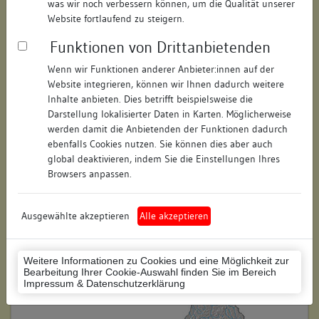
was wir noch verbessern können, um die Qualität unserer
Hausnummer:
5
Website fortlaufend zu steigern.
Funktionen von Drittanbietenden
Postleitzahl:
78050
Wenn wir Funktionen anderer Anbieter:innen auf der
Stadt-Teilort:
Villingen
Website integrieren, können wir Ihnen dadurch weitere
Inhalte anbieten. Dies betrifft beispielsweise die
Regierungsbezirk:
Freiburg
Darstellung lokalisierter Daten in Karten. Möglicherweise
werden damit die Anbietenden der Funktionen dadurch
Kreis:
Schwarzwald-Baar-Kreis
ebenfalls Cookies nutzen. Sie können dies aber auch
(Landkreis)
global deaktivieren, indem Sie die Einstellungen Ihres
Browsers anpassen.
Wohnplatzschlüssel:
8326074020
Flurstücknummer:
keine
Ausgewählte akzeptieren
Alle akzeptieren
Historischer Straßenname:
keiner
Weitere Informationen zu Cookies und eine Möglichkeit zur
Historische Gebäudenummer:
keine
Bearbeitung Ihrer Cookie-Auswahl finden Sie im Bereich
Impressum & Datenschutzerklärung
Lage des Wohnplatzes: