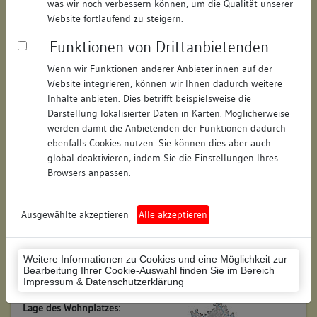
was wir noch verbessern können, um die Qualität unserer
Straße:
Josefsgasse
Website fortlaufend zu steigern.
Hausnummer:
7 + 7a
Funktionen von Drittanbietenden
Postleitzahl:
78050
Wenn wir Funktionen anderer Anbieter:innen auf der
Website integrieren, können wir Ihnen dadurch weitere
Stadt-Teilort:
Villingen
Inhalte anbieten. Dies betrifft beispielsweise die
Darstellung lokalisierter Daten in Karten. Möglicherweise
werden damit die Anbietenden der Funktionen dadurch
Regierungsbezirk:
Freiburg
ebenfalls Cookies nutzen. Sie können dies aber auch
global deaktivieren, indem Sie die Einstellungen Ihres
Kreis:
Schwarzwald-Baar-Kreis
Browsers anpassen.
(Landkreis)
Wohnplatzschlüssel:
8326074020
Ausgewählte akzeptieren
Alle akzeptieren
Flurstücknummer:
keine
Historischer Straßenname:
keiner
Weitere Informationen zu Cookies und eine Möglichkeit zur
Bearbeitung Ihrer Cookie-Auswahl finden Sie im Bereich
Historische Gebäudenummer:
keine
Impressum & Datenschutzerklärung
Lage des Wohnplatzes: