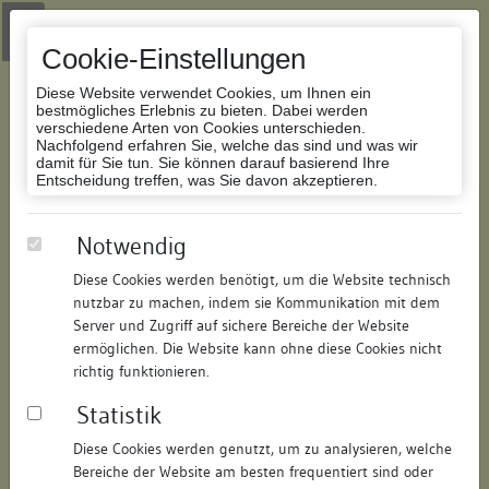
Zur Navigation springen
Zum Inhalt der Website springen
Login
|
Schriftgröße anpassen
|
Kontakt
|
Handbuch
|
Impressum
& Datenschutzerklärung
Cookie-Einstellungen
Diese Website verwendet Cookies, um Ihnen ein
bestmögliches Erlebnis zu bieten. Dabei werden
verschiedene Arten von Cookies unterschieden.
Nachfolgend erfahren Sie, welche das sind und was wir
Datenbank Bauforschung/Restaurierung
damit für Sie tun. Sie können darauf basierend Ihre
Entscheidung treffen, was Sie davon akzeptieren.
Ehem. Pfleghof des Klosters St.
Notwendig
Blasien, heute Stadtverwaltung
Diese Cookies werden benötigt, um die Website technisch
nutzbar zu machen, indem sie Kommunikation mit dem
ID:
118624995010
/
Datum:
17.12.2020
Server und Zugriff auf sichere Bereiche der Website
Datenbestand:
Bauforschung
ermöglichen. Die Website kann ohne diese Cookies nicht
richtig funktionieren.
Als PDF herunterladen:
Statistik
Alle Inhalte dieser Seite:
/
Diese Cookies werden genutzt, um zu analysieren, welche
Objektdaten
Bereiche der Website am besten frequentiert sind oder