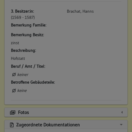
3. Besitzer:in:
Brachat, Hanns
(1569 - 1587)
Bemerkung Familie:
Bemerkung Besitz:
zinst
Beschreibung:
Hofstatt
Beruf / Amt / Titel:
keiner
Betroffene Gebäudeteile:
keine
4. Besitzer:in:
Brachat, Erben
Fotos
(1587 - 1628)
Bemerkung Familie:
Zugeordnete Dokumentationen
Erben des Hanns Brachat