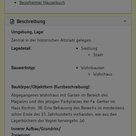
Besigheimer Häuserbuch
Bemerkung Besitz:
zinsen
Beschreibung
Beschreibung:
Umgebung, Lage:
Hofstatt
Zentral in der historischen Altstadt gelegen.
Beruf / Amt / Titel:
Lagedetail:
Siedlung
keiner
Stadt
Betroffene Gebäudeteile:
keine
Bauwerkstyp:
Wohnbauten
Wohnhaus
5. Besitzer:in:
Corben, Witwe
Baukörper/Objektform (Kurzbeschreibung):
(1628)
Abgegangenes Wohnhaus mit Garten im Bereich des
Bemerkung Familie:
Magazins und des jetzigen Parkplatzes der Fa. Gerber im
Haus Kirchstr. 38. Eine Bebauung des Bereichs ist mindestens
Witwe des Melcher Corben
schon Ende des 15. Jahrhunderts vorhanden, wie aus den
Bemerkung Besitz:
Lagerbüchern der Vogtei hervorgeht. (a)
zinst
Innerer Aufbau/Grundriss/
Beschreibung:
Zonierung: