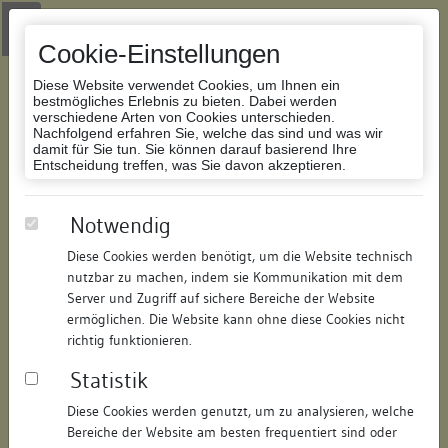
Zur Navigation springen
Zum Inhalt der Website springen
Login
|
Schriftgröße anpassen
|
Kontakt
|
Handbuch
|
Impressum
& Datenschutzerklärung
Cookie-Einstellungen
Diese Website verwendet Cookies, um Ihnen ein
bestmögliches Erlebnis zu bieten. Dabei werden
verschiedene Arten von Cookies unterschieden.
Nachfolgend erfahren Sie, welche das sind und was wir
Datenbank Bauforschung/Restaurierung
damit für Sie tun. Sie können darauf basierend Ihre
Entscheidung treffen, was Sie davon akzeptieren.
Abgegangenes Wohnhaus
Notwendig
Diese Cookies werden benötigt, um die Website technisch
ID:
172374553819
/
Datum:
04.05.2016
nutzbar zu machen, indem sie Kommunikation mit dem
Datenbestand:
Bauforschung und Restaurierung
Server und Zugriff auf sichere Bereiche der Website
ermöglichen. Die Website kann ohne diese Cookies nicht
Als PDF herunterladen:
richtig funktionieren.
Alle Inhalte dieser Seite:
/
Statistik
Objektdaten
Diese Cookies werden genutzt, um zu analysieren, welche
Bereiche der Website am besten frequentiert sind oder
Straße:
Kirchstraße