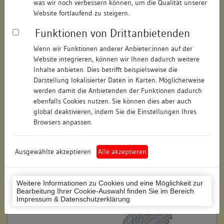
was wir noch verbessern können, um die Qualität unserer
Hausnummer:
40
Website fortlaufend zu steigern.
Funktionen von Drittanbietenden
Postleitzahl:
74354
Wenn wir Funktionen anderer Anbieter:innen auf der
Stadt-Teilort:
Besigheim
Website integrieren, können wir Ihnen dadurch weitere
Inhalte anbieten. Dies betrifft beispielsweise die
Regierungsbezirk:
Stuttgart
Darstellung lokalisierter Daten in Karten. Möglicherweise
werden damit die Anbietenden der Funktionen dadurch
Kreis:
Ludwigsburg (Landkreis)
ebenfalls Cookies nutzen. Sie können dies aber auch
global deaktivieren, indem Sie die Einstellungen Ihres
Wohnplatzschlüssel:
8118007001
Browsers anpassen.
Flurstücknummer:
keine
Ausgewählte akzeptieren
Alle akzeptieren
Historischer Straßenname:
keiner
Historische Gebäudenummer:
PZ118
Weitere Informationen zu Cookies und eine Möglichkeit zur
Bearbeitung Ihrer Cookie-Auswahl finden Sie im Bereich
Lage des Wohnplatzes:
Impressum & Datenschutzerklärung