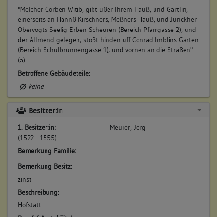
"Melcher Corben Witib, gibt ußer Ihrem Hauß, und Gärtlin,
einerseits an Hannß Kirschners, Meßners Hauß, und Junckher
Obervogts Seelig Erben Scheuren (Bereich Pfarrgasse 2), und
der Allmend gelegen, stoßt hinden uff Conrad Imblins Garten
(Bereich Schulbrunnengasse 1), und vornen an die Straßen".
(a)
Betroffene Gebäudeteile:
keine
Besitzer:in
1. Besitzer:in:
Meürer, Jörg
(1522 - 1555)
Bemerkung Familie:
Bemerkung Besitz:
zinst
Beschreibung:
Hofstatt