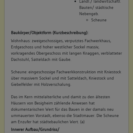
Ländl./ landwirtschaftl.
Schwiegersohn des Joseph Zoller
Bauten/ städtische
Nebengeb.
Bemerkung Besitz:
Scheune
kauft Haus und 1/2 Scheuer von Schwager Bauer
Beschreibung:
Baukörper/Objektform (Kurzbeschreibung):
Haus, Scheuer
Wohnhaus: zweigeschossiges, verputztes Fachwerkhaus,
Beruf / Amt / Titel:
Erdgeschoss und hoher westlicher Sockel massiv,
vorkragendes Obergeschoss mit langen Knaggen, verblatteter
Weingärtner
Dachstuhl, Satteldach mit Gaube.
Betroffene Gebäudeteile:
Scheune: eingeschossige Fachwerkkonstruktion mit Kniestock
Erdgeschoss
über massivem Sockel und mit Satteldach, Kniestock und
Obergeschoss(e)
Giebelfelder mit Holzverschalung.
Dachgeschoss(e)
Untergeschoss(e)
Das im Kern mittelalterliche und damit zu den ältesten
Häusern von Besigheim zählende Anwesen hat
dokumentarischen Wert für das Bauen in der damals neu
ummauerten Vorstadt, ebenso die Stadtmauer. Die Scheune
7. Besitzer:in:
Bauer, Witwe
am Enzufer hat städtebaulichen Wert. (a)
(1784)
Innerer Aufbau/Grundriss/
Bemerkung Familie: