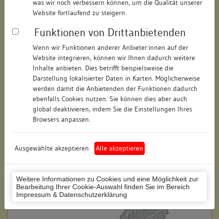
was wir noch verbessern können, um die Qualität unserer
Hausnummer:
11
Website fortlaufend zu steigern.
Funktionen von Drittanbietenden
Postleitzahl:
74354
Wenn wir Funktionen anderer Anbieter:innen auf der
Stadt-Teilort:
Besigheim
Website integrieren, können wir Ihnen dadurch weitere
Inhalte anbieten. Dies betrifft beispielsweise die
Regierungsbezirk:
Stuttgart
Darstellung lokalisierter Daten in Karten. Möglicherweise
werden damit die Anbietenden der Funktionen dadurch
Kreis:
Ludwigsburg (Landkreis)
ebenfalls Cookies nutzen. Sie können dies aber auch
global deaktivieren, indem Sie die Einstellungen Ihres
Wohnplatzschlüssel:
8118007001
Browsers anpassen.
Flurstücknummer:
keine
Ausgewählte akzeptieren
Alle akzeptieren
Historischer Straßenname:
keiner
Historische Gebäudenummer:
272
Weitere Informationen zu Cookies und eine Möglichkeit zur
Bearbeitung Ihrer Cookie-Auswahl finden Sie im Bereich
Lage des Wohnplatzes:
Impressum & Datenschutzerklärung