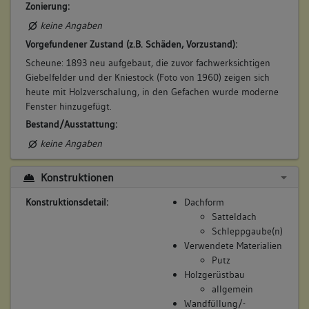
Zonierung:
Witwe des Wolfgang Friedrich Bauer
keine Angaben
Bemerkung Besitz:
Vorgefundener Zustand (z.B. Schäden, Vorzustand):
besitzt 1/2 Scheuer
Scheune: 1893 neu aufgebaut, die zuvor fachwerksichtigen
Beschreibung:
Giebelfelder und der Kniestock (Foto von 1960) zeigen sich
Haus, Scheuer
heute mit Holzverschalung, in den Gefachen wurde moderne
Fenster hinzugefügt.
Beruf / Amt / Titel:
Bestand/Ausstattung:
keiner
keine Angaben
Betroffene Gebäudeteile:
Erdgeschoss
Konstruktionen
Obergeschoss(e)
Dachgeschoss(e)
Konstruktionsdetail:
Dachform
Untergeschoss(e)
Satteldach
Schleppgaube(n)
Verwendete Materialien
Putz
8. Besitzer:in:
Knoll, Adam Friedrich
Holzgerüstbau
(1784 - 1790)
allgemein
Bemerkung Familie:
Wandfüllung/-