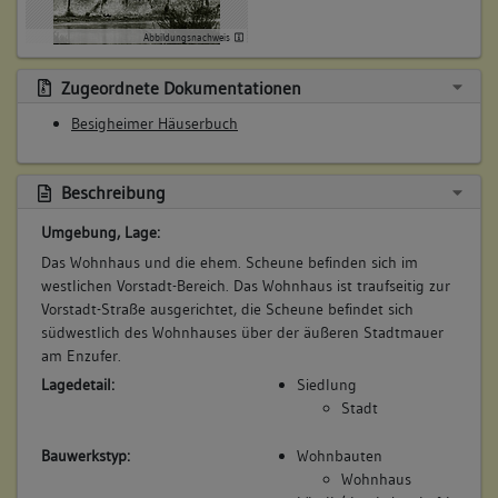
Betroffene Gebäudeteile:
Bemerkung Familie:
Dachgeschoss(e)
Schwiegersohn des Joseph Zoller
Abbildungsnachweis
Bemerkung Besitz:
Zugeordnete Dokumentationen
erbt 1/2 von der Schwiegermutter
Besigheimer Häuserbuch
Beschreibung:
Haus, Scheuer
Beruf / Amt / Titel:
Beschreibung
keiner
Umgebung, Lage:
Betroffene Gebäudeteile:
Das Wohnhaus und die ehem. Scheune befinden sich im
Erdgeschoss
westlichen Vorstadt-Bereich. Das Wohnhaus ist traufseitig zur
Obergeschoss(e)
Vorstadt-Straße ausgerichtet, die Scheune befindet sich
Dachgeschoss(e)
südwestlich des Wohnhauses über der äußeren Stadtmauer
Untergeschoss(e)
am Enzufer.
Lagedetail:
Siedlung
Stadt
6. Besitzer:in:
Stadtmann, Michael
Bauwerkstyp:
Wohnbauten
(1754 - 1784)
Wohnhaus
Bemerkung Familie: