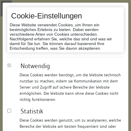
Zur Navigation springen
Zum Inhalt der Website springen
Login
|
Schriftgröße anpassen
|
Kontakt
|
Handbuch
|
Impressum
& Datenschutzerklärung
Cookie-Einstellungen
Diese Website verwendet Cookies, um Ihnen ein
bestmögliches Erlebnis zu bieten. Dabei werden
verschiedene Arten von Cookies unterschieden.
Nachfolgend erfahren Sie, welche das sind und was wir
Datenbank Bauforschung/Restaurierung
damit für Sie tun. Sie können darauf basierend Ihre
Entscheidung treffen, was Sie davon akzeptieren.
Wohnhaus mit Scheune
Notwendig
Diese Cookies werden benötigt, um die Website technisch
ID:
180924116013
/
Datum:
04.05.2016
nutzbar zu machen, indem sie Kommunikation mit dem
Datenbestand:
Bauforschung und Restaurierung
Server und Zugriff auf sichere Bereiche der Website
ermöglichen. Die Website kann ohne diese Cookies nicht
Als PDF herunterladen:
richtig funktionieren.
Alle Inhalte dieser Seite:
/
Statistik
Objektdaten
Diese Cookies werden genutzt, um zu analysieren, welche
Bereiche der Website am besten frequentiert sind oder
Straße:
Vorstadt