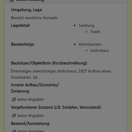
(1702 - 1718)
Umgebung, Lage:
Bemerkung Familie:
Bereich westliche Vorstadt.
Bemerkung Besitz:
Lagedetail:
Siedlung
kauft 1/2 von der Stadt Besigheim
Stadt
Beschreibung:
Bauwerkstyp:
Wohnbauten
Haus, Keller
Wohnhaus
Beruf / Amt / Titel:
Hutmacher
Baukörper/Objektform (Kurzbeschreibung):
Ehemaliges zweistöckiges Wohnhaus, 1927 Aufbau eines
Betroffene Gebäudeteile:
Stockwerks. (a)
Erdgeschoss
Innerer Aufbau/Grundriss/
Obergeschoss(e)
Zonierung:
Dachgeschoss(e)
Untergeschoss(e)
keine Angaben
Untergeschoss(e)
Vorgefundener Zustand (z.B. Schäden, Vorzustand):
keine Angaben
Bestand/Ausstattung:
5. Besitzer:in:
Schmid, Hans Michael
keine Angaben