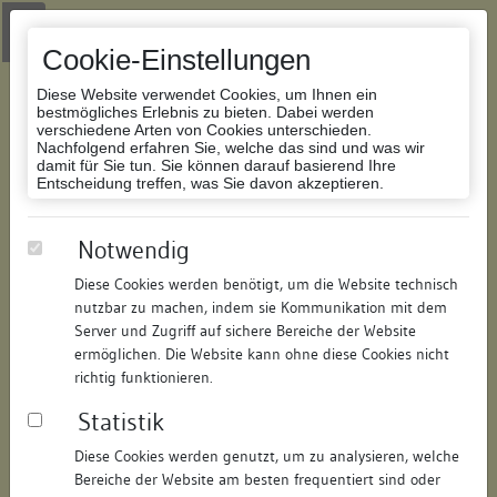
Zur Navigation springen
Zum Inhalt der Website springen
Login
|
Schriftgröße anpassen
|
Kontakt
|
Handbuch
|
Impressum
& Datenschutzerklärung
Cookie-Einstellungen
Diese Website verwendet Cookies, um Ihnen ein
bestmögliches Erlebnis zu bieten. Dabei werden
verschiedene Arten von Cookies unterschieden.
Nachfolgend erfahren Sie, welche das sind und was wir
Datenbank Bauforschung/Restaurierung
damit für Sie tun. Sie können darauf basierend Ihre
Entscheidung treffen, was Sie davon akzeptieren.
Wohnhaus
Notwendig
Diese Cookies werden benötigt, um die Website technisch
ID:
114686830511
/
Datum:
04.05.2016
nutzbar zu machen, indem sie Kommunikation mit dem
Datenbestand:
Bauforschung und Restaurierung
Server und Zugriff auf sichere Bereiche der Website
ermöglichen. Die Website kann ohne diese Cookies nicht
Als PDF herunterladen:
richtig funktionieren.
Alle Inhalte dieser Seite:
/
Statistik
Objektdaten
Diese Cookies werden genutzt, um zu analysieren, welche
Bereiche der Website am besten frequentiert sind oder
Straße:
Vorstadt