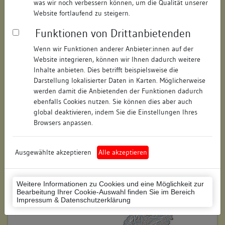
was wir noch verbessern können, um die Qualität unserer
Hausnummer:
12
Website fortlaufend zu steigern.
Funktionen von Drittanbietenden
Postleitzahl:
74354
Wenn wir Funktionen anderer Anbieter:innen auf der
Stadt-Teilort:
Besigheim
Website integrieren, können wir Ihnen dadurch weitere
Inhalte anbieten. Dies betrifft beispielsweise die
Regierungsbezirk:
Stuttgart
Darstellung lokalisierter Daten in Karten. Möglicherweise
werden damit die Anbietenden der Funktionen dadurch
Kreis:
Ludwigsburg (Landkreis)
ebenfalls Cookies nutzen. Sie können dies aber auch
global deaktivieren, indem Sie die Einstellungen Ihres
Wohnplatzschlüssel:
8118007001
Browsers anpassen.
Flurstücknummer:
keine
Ausgewählte akzeptieren
Alle akzeptieren
Historischer Straßenname:
keiner
Historische Gebäudenummer:
281
Weitere Informationen zu Cookies und eine Möglichkeit zur
Bearbeitung Ihrer Cookie-Auswahl finden Sie im Bereich
Lage des Wohnplatzes:
Impressum & Datenschutzerklärung