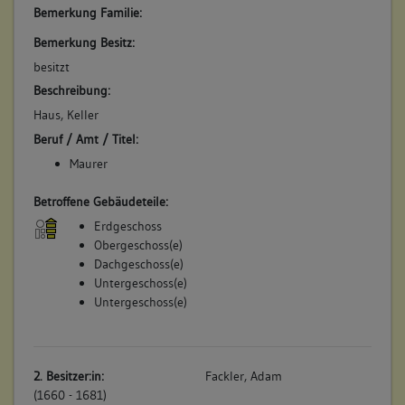
(1880)
Bemerkung Familie:
Die Witwe Deisinger verkauft das Haus der Tochter, Ehefrau
Bemerkung Besitz:
des Maurers Friedrich Ege: "Nr. 281 Ein zweistockiges
besitzt
Wohnhaus mit gewölbtem Keller (50 qm), in der Vorstadt, an
der Stadtmauer, neben Johannes Ackermann und Christoph
Beschreibung:
Näher". Dazu gehört der Garten Pz. 46/2. (a)
Haus, Keller
Betroffene Gebäudeteile:
Beruf / Amt / Titel:
keine
Maurer
Betroffene Gebäudeteile:
Erdgeschoss
Obergeschoss(e)
Dachgeschoss(e)
Untergeschoss(e)
Untergeschoss(e)
2. Besitzer:in:
Fackler, Adam
(1660 - 1681)