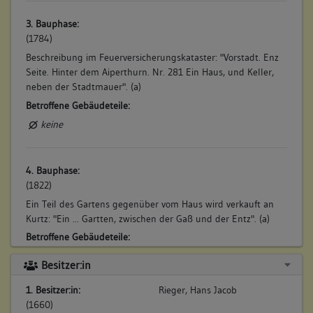
3. Bauphase:
(1784)
Beschreibung im Feuerversicherungskataster: "Vorstadt. Enz
Seite. Hinter dem Aiperthurn. Nr. 281 Ein Haus, und Keller,
neben der Stadtmauer". (a)
Betroffene Gebäudeteile:
keine
4. Bauphase:
(1822)
Ein Teil des Gartens gegenüber vom Haus wird verkauft an
Kurtz: "Ein ... Gartten, zwischen der Gaß und der Entz". (a)
Betroffene Gebäudeteile:
keine
Besitzer:in
1. Besitzer:in:
Rieger, Hans Jacob
5. Bauphase:
(1660)