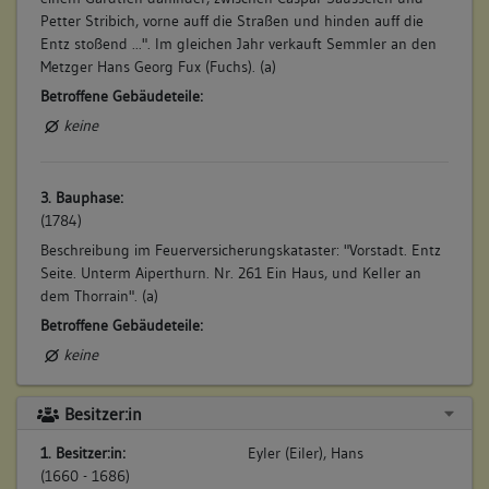
Petter Stribich, vorne auff die Straßen und hinden auff die
Entz stoßend ...". Im gleichen Jahr verkauft Semmler an den
Metzger Hans Georg Fux (Fuchs). (a)
Betroffene Gebäudeteile:
keine
3. Bauphase:
(1784)
Beschreibung im Feuerversicherungskataster: "Vorstadt. Entz
Seite. Unterm Aiperthurn. Nr. 261 Ein Haus, und Keller an
dem Thorrain". (a)
Betroffene Gebäudeteile:
keine
Besitzer:in
4. Bauphase:
(1814)
1. Besitzer:in:
Eyler (Eiler), Hans
(1660 - 1686)
Christoph Friedrich Reinhardt verkauft das Vorderhaus an