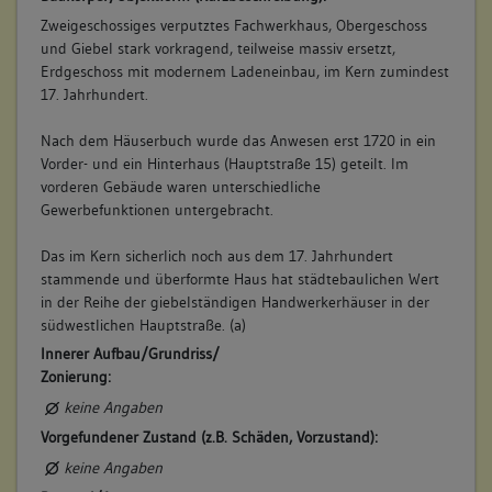
Zweigeschossiges verputztes Fachwerkhaus, Obergeschoss
6. Besitzer:in:
Fux (Fuchs), Hans Georg
und Giebel stark vorkragend, teilweise massiv ersetzt,
(1738 - 1764)
Erdgeschoss mit modernem Ladeneinbau, im Kern zumindest
Bemerkung Familie:
17. Jahrhundert.
Bemerkung Besitz:
Nach dem Häuserbuch wurde das Anwesen erst 1720 in ein
kauft von Semmler
Vorder- und ein Hinterhaus (Hauptstraße 15) geteilt. Im
Beschreibung:
vorderen Gebäude waren unterschiedliche
Haus
Gewerbefunktionen untergebracht.
Beruf / Amt / Titel:
Das im Kern sicherlich noch aus dem 17. Jahrhundert
Metzger
stammende und überformte Haus hat städtebaulichen Wert
in der Reihe der giebelständigen Handwerkerhäuser in der
Betroffene Gebäudeteile:
südwestlichen Hauptstraße. (a)
Erdgeschoss
Innerer Aufbau/Grundriss/
Obergeschoss(e)
Zonierung:
Dachgeschoss(e)
Untergeschoss(e)
keine Angaben
Vorgefundener Zustand (z.B. Schäden, Vorzustand):
keine Angaben