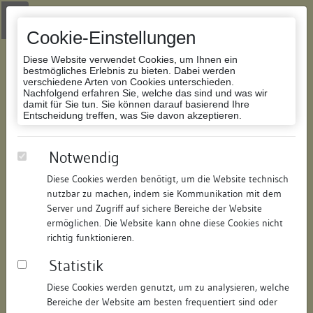
Zur Navigation springen
Zum Inhalt der Website springen
Login
|
Schriftgröße anpassen
|
Kontakt
|
Handbuch
|
Impressum
& Datenschutzerklärung
Cookie-Einstellungen
Diese Website verwendet Cookies, um Ihnen ein
bestmögliches Erlebnis zu bieten. Dabei werden
verschiedene Arten von Cookies unterschieden.
Nachfolgend erfahren Sie, welche das sind und was wir
Datenbank Bauforschung/Restaurierung
damit für Sie tun. Sie können darauf basierend Ihre
Entscheidung treffen, was Sie davon akzeptieren.
Wohn- und Geschäftshaus
Notwendig
Diese Cookies werden benötigt, um die Website technisch
ID:
124925645012
/
Datum:
04.05.2016
nutzbar zu machen, indem sie Kommunikation mit dem
Datenbestand:
Bauforschung und Restaurierung
Server und Zugriff auf sichere Bereiche der Website
ermöglichen. Die Website kann ohne diese Cookies nicht
Als PDF herunterladen:
richtig funktionieren.
Alle Inhalte dieser Seite:
/
Statistik
Objektdaten
Diese Cookies werden genutzt, um zu analysieren, welche
Bereiche der Website am besten frequentiert sind oder
Straße:
Hauptstraße