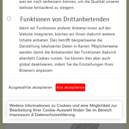
was wir noch verbessern können, um die Qualität unserer
Hausnummer:
13
Website fortlaufend zu steigern.
Funktionen von Drittanbietenden
Postleitzahl:
74354
Wenn wir Funktionen anderer Anbieter:innen auf der
Stadt-Teilort:
Besigheim
Website integrieren, können wir Ihnen dadurch weitere
Inhalte anbieten. Dies betrifft beispielsweise die
Regierungsbezirk:
Stuttgart
Darstellung lokalisierter Daten in Karten. Möglicherweise
werden damit die Anbietenden der Funktionen dadurch
Kreis:
Ludwigsburg (Landkreis)
ebenfalls Cookies nutzen. Sie können dies aber auch
global deaktivieren, indem Sie die Einstellungen Ihres
Wohnplatzschlüssel:
8118007001
Browsers anpassen.
Flurstücknummer:
keine
Ausgewählte akzeptieren
Alle akzeptieren
Historischer Straßenname:
keiner
Historische Gebäudenummer:
261
Weitere Informationen zu Cookies und eine Möglichkeit zur
Bearbeitung Ihrer Cookie-Auswahl finden Sie im Bereich
Lage des Wohnplatzes:
Impressum & Datenschutzerklärung