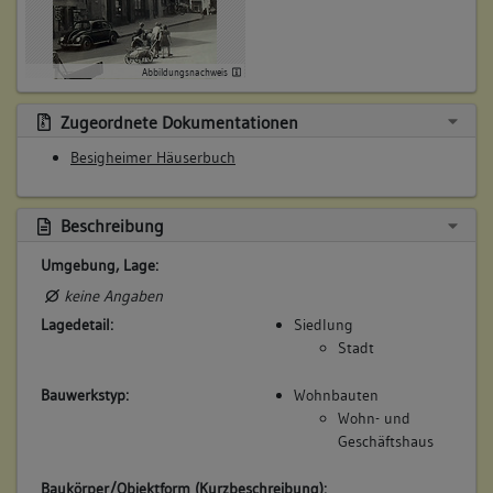
5. Besitzer:in:
Semmler, Heinrich
(1738)
Abbildungsnachweis
Bemerkung Familie:
Zugeordnete Dokumentationen
Bemerkung Besitz:
Besigheimer Häuserbuch
kauft Anteil von Witwe Vettmann
Beschreibung:
Haus
Beschreibung
Beruf / Amt / Titel:
Umgebung, Lage:
Küfer
keine Angaben
Lagedetail:
Siedlung
Betroffene Gebäudeteile:
Stadt
Erdgeschoss
Obergeschoss(e)
Bauwerkstyp:
Wohnbauten
Dachgeschoss(e)
Wohn- und
Untergeschoss(e)
Geschäftshaus
Baukörper/Objektform (Kurzbeschreibung):