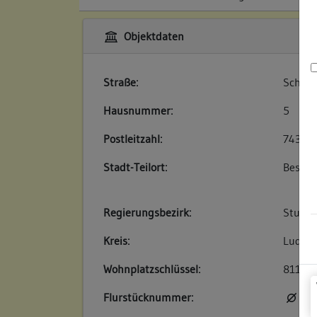
Objektdaten
Straße:
Schlos
Hausnummer:
5
Postleitzahl:
74354
Stadt-Teilort:
Besigh
Regierungsbezirk:
Stuttg
Kreis:
Ludwig
Wohnplatzschlüssel:
81180
Flurstücknummer:
kei