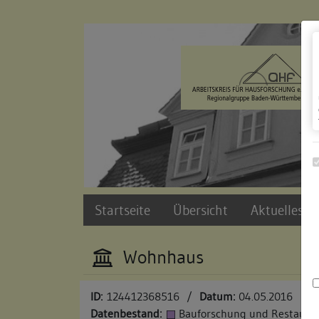
Zur Navigation springen
Zum Inhalt der Website springen
Startseite
Übersicht
Aktuelles u
Wohnhaus
ID:
124412368516
/
Datum:
04.05.2016
Datenbestand:
Bauforschung und Restauri