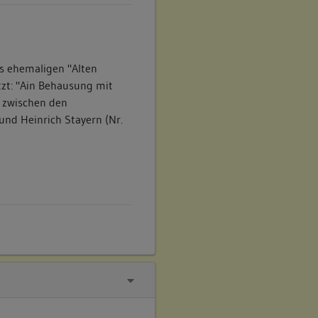
s ehemaligen "Alten
tzt: "Ain Behausung mit
, zwischen den
 und Heinrich Stayern (Nr.
s in der Schlossgasse 5 an
mit ihrem Bergiff bei dem