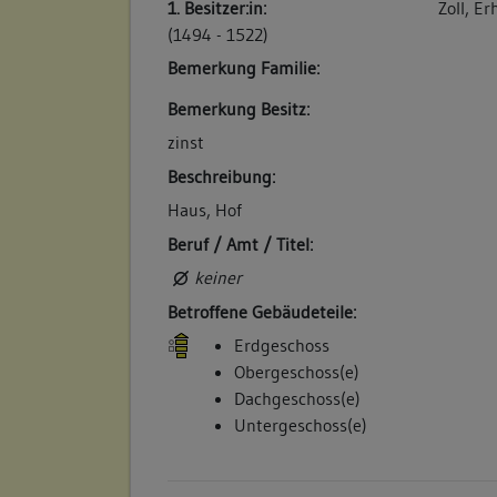
1. Besitzer:in:
Zoll, Er
(1494 - 1522)
Betroffene Gebäudeteile:
Bemerkung Familie:
keine
Bemerkung Besitz:
zinst
5. Bauphase:
Beschreibung:
(1719)
Haus, Hof
Die Appischen Erben verkaufen das Haus a
Beruf / Amt / Titel:
Christian Gratzer: "Eine kleine Behausung u
keiner
der Schloßgassen, neben dem Verwaltung
Betroffene Gebäudeteile:
Scheyhing". (a)
Erdgeschoss
Betroffene Gebäudeteile:
Obergeschoss(e)
keine
Dachgeschoss(e)
Untergeschoss(e)
6. Bauphase:
(1784)