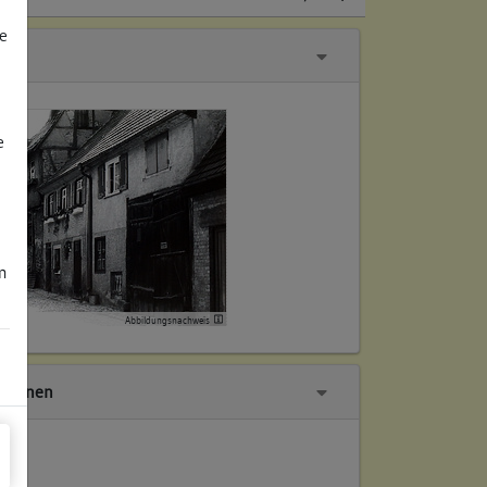
e
e
m
Abbildungsnachweis
tionen
ch