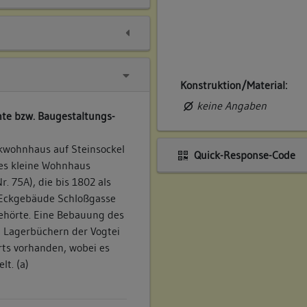
Konstruktion/Material:
keine Angaben
te bzw. Baugestaltungs-
kwohnhaus auf Steinsockel
Quick-Response-Code
eses kleine Wohnhaus
. 75A), die bis 1802 als
 Eckgebäude Schloßgasse
gehörte. Eine Bebauung des
n Lagerbüchern der Vogtei
ts vorhanden, wobei es
t. (a)