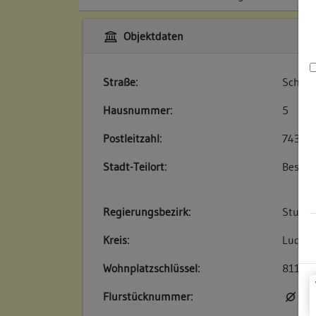
Objektdaten
Straße:
Schlos
Hausnummer:
5
Postleitzahl:
74354
Stadt-Teilort:
Besigh
Regierungsbezirk:
Stuttg
Kreis:
Ludwig
Wohnplatzschlüssel:
81180
Flurstücknummer:
kei