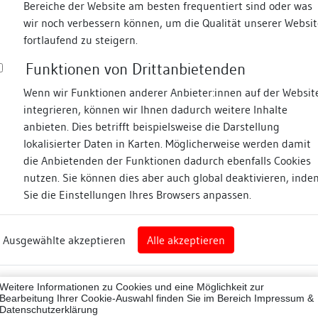
Bereiche der Website am besten frequentiert sind oder was
wir noch verbessern können, um die Qualität unserer Websit
Fotos
fortlaufend zu steigern.
Funktionen von Drittanbietenden
sgasse
Wenn wir Funktionen anderer Anbieter:innen auf der Websit
integrieren, können wir Ihnen dadurch weitere Inhalte
anbieten. Dies betrifft beispielsweise die Darstellung
lokalisierter Daten in Karten. Möglicherweise werden damit
die Anbietenden der Funktionen dadurch ebenfalls Cookies
eim
nutzen. Sie können dies aber auch global deaktivieren, inde
Sie die Einstellungen Ihres Browsers anpassen.
Abbildungsnachweis
art
Ausgewählte akzeptieren
Alle akzeptieren
sburg (Landkreis)
Zugeordnete Dokumenta
07001
Weitere Informationen zu Cookies und eine Möglichkeit zur
Besigheimer Häuserbu
ne
Bearbeitung Ihrer Cookie-Auswahl finden Sie im Bereich
Impressum &
Datenschutzerklärung