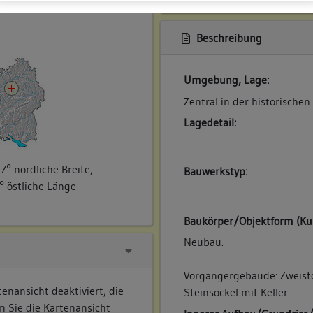
ner
Beschreibung
Umgebung, Lage:
Zentral in der historischen
Lagedetail:
7° nördliche Breite,
Bauwerkstyp:
° östliche Länge
Baukörper/Objektform (Ku
Neubau.
Vorgängergebäude: Zweist
enansicht deaktiviert, die
Steinsockel mit Keller.
n Sie die Kartenansicht