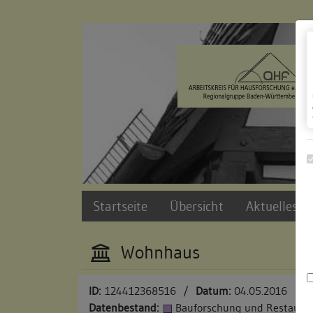
Zur Navigation springen
Zum Inhalt der Website springen
Startseite
Übersicht
Aktuelles u
Wohnhaus
ID:
124412368516
/
Datum:
04.05.2016
Datenbestand:
Bauforschung und Restauri