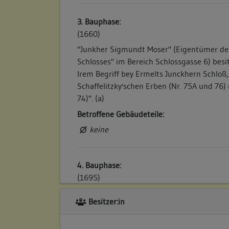
3. Bauphase:
(1660)
"Junkher Sigmundt Moser" (Eigentümer de
Schlosses" im Bereich Schlossgasse 6) besi
Irem Begriff bey Ermelts Junckhern Schloß
Schaffelitzky'schen Erben (Nr. 75A und 76)
74)". (a)
Betroffene Gebäudeteile:
keine
4. Bauphase:
(1695)
Hans Jacob Riegers Witwe verkauft das Hau
Besitzer:in
den Schneider Hans App: "Eine Behausung 
Schaffelitzgischen Schloß." (a)