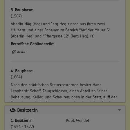
3. Bauphase:
(1587)
Aberlin Häg (Heg) und Jerg Heg zinsen aus ihren zwei
Häusern und einer Scheuer im Bereich "Auf der Mauer 6"
(Aberlin Heg) und "Pfarrgasse 12" (Jerg Heg). (a)
Betroffene Gebäudeteile:
keine
4. Bauphase:
(1664)
Nach den städtischen Steuersexternen besitzt Hans
Leonhardt Scheff, Zeugschlosser, einen Anteil an "einer
Behausung, Keller, und Scheuren, oben in der Statt, auff der
Entzseitten, uff der Stattmauren stehend, zwischen Jacob
Aipperspächer, und der Stifftsscheuren einer , andererseits
Besitzer:in
aber der Allmandt gelegen ...". Der Stiefsohn Jacob
1. Besitzer:in:
Rupf, Wendel
Mühlhäuser und Johann Georg Röser besitzen weitere Anteile
(1494 - 1522)
des Hauses. (a)