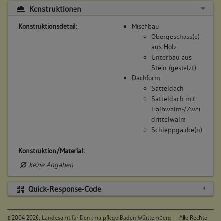
Beschreibung:
Konstruktionen
Beruf / Amt / Titel:
Konstruktionsdetail:
Mischbau
keiner
Obergeschoss(e)
Betroffene Gebäudeteile:
aus Holz
Unterbau aus
keine
Stein (gestelzt)
Dachform
Satteldach
8. Besitzer:in:
Heg, Jerg
Satteldach mit
(1587 - 1628)
Halbwalm-/Zwei
Bemerkung Familie:
drittelwalm
Schleppgaube(n)
Bemerkung Besitz:
zinst
Konstruktion/Material:
Beschreibung:
keine Angaben
Beruf / Amt / Titel:
keiner
Quick-Response-Code
Betroffene Gebäudeteile:
keine
©
2004-2026,
Landesamt für Denkmalpflege Baden-Württemberg
- Alle Rechte