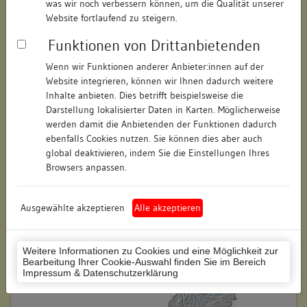
was wir noch verbessern können, um die Qualität unserer
Hausnummer:
6
Website fortlaufend zu steigern.
Funktionen von Drittanbietenden
Postleitzahl:
74354
Wenn wir Funktionen anderer Anbieter:innen auf der
Stadt-Teilort:
Besigheim
Website integrieren, können wir Ihnen dadurch weitere
Inhalte anbieten. Dies betrifft beispielsweise die
Regierungsbezirk:
Stuttgart
Darstellung lokalisierter Daten in Karten. Möglicherweise
werden damit die Anbietenden der Funktionen dadurch
Kreis:
Ludwigsburg (Landkreis)
ebenfalls Cookies nutzen. Sie können dies aber auch
global deaktivieren, indem Sie die Einstellungen Ihres
Wohnplatzschlüssel:
8118007001
Browsers anpassen.
Flurstücknummer:
keine
Ausgewählte akzeptieren
Alle akzeptieren
Historischer Straßenname:
keiner
Historische Gebäudenummer:
104
Weitere Informationen zu Cookies und eine Möglichkeit zur
Bearbeitung Ihrer Cookie-Auswahl finden Sie im Bereich
Lage des Wohnplatzes:
Impressum & Datenschutzerklärung