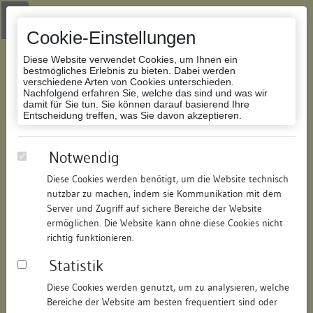
Zur Navigation springen
Zum Inhalt der Website springen
Login
|
Schriftgröße anpassen
|
Kontakt
|
Handbuch
|
Impressum
& Datenschutzerklärung
Cookie-Einstellungen
Diese Website verwendet Cookies, um Ihnen ein
bestmögliches Erlebnis zu bieten. Dabei werden
verschiedene Arten von Cookies unterschieden.
Nachfolgend erfahren Sie, welche das sind und was wir
Datenbank Bauforschung/Restaurierung
damit für Sie tun. Sie können darauf basierend Ihre
Entscheidung treffen, was Sie davon akzeptieren.
Wohnhaus
Notwendig
Diese Cookies werden benötigt, um die Website technisch
ID:
111471489014
/
Datum:
04.05.2016
nutzbar zu machen, indem sie Kommunikation mit dem
Datenbestand:
Bauforschung und Restaurierung
Server und Zugriff auf sichere Bereiche der Website
ermöglichen. Die Website kann ohne diese Cookies nicht
Als PDF herunterladen:
richtig funktionieren.
Alle Inhalte dieser Seite:
/
Statistik
Objektdaten
Diese Cookies werden genutzt, um zu analysieren, welche
Bereiche der Website am besten frequentiert sind oder
Straße:
Auf der Mauer