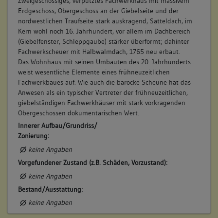
Zweigeschossiges, verputztes Fachwerkhaus mit massivem
(1569 - 1587)
Erdgeschoss, Obergeschoss an der Giebelseite und der
Bemerkung Familie:
nordwestlichen Traufseite stark auskragend, Satteldach, im
Witwe des Gorius Krafft
Kern wohl noch 16. Jahrhundert, vor allem im Dachbereich
(Giebelfenster, Schleppgaube) stärker überformt; dahinter
Bemerkung Besitz:
Fachwerkscheuer mit Halbwalmdach, 1765 neu erbaut.
zinst
Das Wohnhaus mit seinen Umbauten des 20. Jahrhunderts
Beschreibung:
weist wesentliche Elemente eines frühneuzeitlichen
Fachwerkbaues auf. Wie auch die barocke Scheune hat das
Beruf / Amt / Titel:
Anwesen als ein typischer Vertreter der frühneuzeitlichen,
keiner
giebelständigen Fachwerkhäuser mit stark vorkragenden
Betroffene Gebäudeteile:
Obergeschossen dokumentarischen Wert.
keine
Innerer Aufbau/Grundriss/
Zonierung:
keine Angaben
7. Besitzer:in:
Heg, Aberlin
Vorgefundener Zustand (z.B. Schäden, Vorzustand):
(1587)
keine Angaben
Bemerkung Familie:
Bestand/Ausstattung:
Bemerkung Besitz:
keine Angaben
zinst