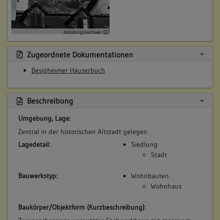
Betroffene Gebäudeteile:
keine
Abbildungsnachweis
5. Besitzer:in:
Heg, Barbara
Zugeordnete Dokumentationen
(1569)
Besigheimer Häuserbuch
Bemerkung Familie:
Witwe des Wendel Heg
Bemerkung Besitz:
Beschreibung
zinst
Umgebung, Lage:
Beschreibung:
Zentral in der historischen Altstadt gelegen.
Beruf / Amt / Titel:
Lagedetail:
Siedlung
keiner
Stadt
Betroffene Gebäudeteile:
Bauwerkstyp:
Wohnbauten
keine
Wohnhaus
Baukörper/Objektform (Kurzbeschreibung):
6. Besitzer:in:
Krafft, Margarthe