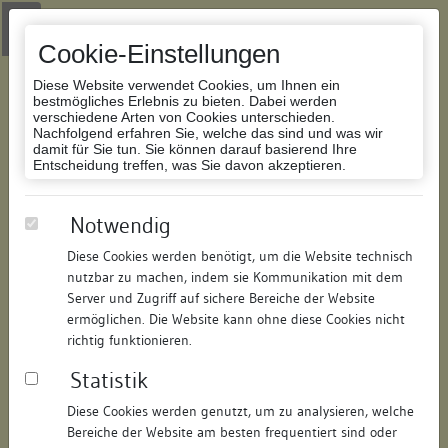
Zur Navigation springen
Zum Inhalt der Website springen
Login
|
Schriftgröße anpassen
|
Kontakt
|
Handbuch
|
Impressum
& Datenschutzerklärung
Cookie-Einstellungen
Diese Website verwendet Cookies, um Ihnen ein
bestmögliches Erlebnis zu bieten. Dabei werden
verschiedene Arten von Cookies unterschieden.
Nachfolgend erfahren Sie, welche das sind und was wir
Datenbank Bauforschung/Restaurierung
damit für Sie tun. Sie können darauf basierend Ihre
Entscheidung treffen, was Sie davon akzeptieren.
Wohnhaus
Notwendig
Diese Cookies werden benötigt, um die Website technisch
ID:
107089170218
/
Datum:
17.10.2014
nutzbar zu machen, indem sie Kommunikation mit dem
Datenbestand:
Bauforschung
Server und Zugriff auf sichere Bereiche der Website
ermöglichen. Die Website kann ohne diese Cookies nicht
Als PDF herunterladen:
richtig funktionieren.
Alle Inhalte dieser Seite:
/
Statistik
Objektdaten
Diese Cookies werden genutzt, um zu analysieren, welche
Bereiche der Website am besten frequentiert sind oder
Straße:
Froschlache