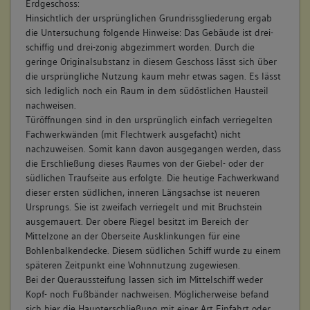
Erdgeschoss:
Hinsichtlich der ursprünglichen Grundrissgliederung ergab
die Untersuchung folgende Hinweise: Das Gebäude ist drei-
schiffig und drei-zonig abgezimmert worden. Durch die
geringe Originalsubstanz in diesem Geschoss lässt sich über
die ursprüngliche Nutzung kaum mehr etwas sagen. Es lässt
sich lediglich noch ein Raum in dem südöstlichen Hausteil
nachweisen.
Türöffnungen sind in den ursprünglich einfach verriegelten
Fachwerkwänden (mit Flechtwerk ausgefacht) nicht
nachzuweisen. Somit kann davon ausgegangen werden, dass
die Erschließung dieses Raumes von der Giebel- oder der
südlichen Traufseite aus erfolgte. Die heutige Fachwerkwand
dieser ersten südlichen, inneren Längsachse ist neueren
Ursprungs. Sie ist zweifach verriegelt und mit Bruchstein
ausgemauert. Der obere Riegel besitzt im Bereich der
Mittelzone an der Oberseite Ausklinkungen für eine
Bohlenbalkendecke. Diesem südlichen Schiff wurde zu einem
späteren Zeitpunkt eine Wohnnutzung zugewiesen.
Bei der Queraussteifung lassen sich im Mittelschiff weder
Kopf- noch Fußbänder nachweisen. Möglicherweise befand
sich hier die Haupterschließung mit einer Art Einfahrt oder