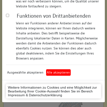
was wir noch verbessern können, um die Qualität unserer
Hausnummer:
4
Website fortlaufend zu steigern.
Funktionen von Drittanbietenden
Postleitzahl:
88499
Wenn wir Funktionen anderer Anbieter:innen auf der
Stadt-Teilort:
Riedlingen
Website integrieren, können wir Ihnen dadurch weitere
Inhalte anbieten. Dies betrifft beispielsweise die
Regierungsbezirk:
Tübingen
Darstellung lokalisierter Daten in Karten. Möglicherweise
werden damit die Anbietenden der Funktionen dadurch
Kreis:
Biberach (Landkreis)
ebenfalls Cookies nutzen. Sie können dies aber auch
global deaktivieren, indem Sie die Einstellungen Ihres
Wohnplatzschlüssel:
8426097010
Browsers anpassen.
Flurstücknummer:
keine
Ausgewählte akzeptieren
Alle akzeptieren
Historischer Straßenname:
keiner
Historische Gebäudenummer:
keine
Weitere Informationen zu Cookies und eine Möglichkeit zur
Bearbeitung Ihrer Cookie-Auswahl finden Sie im Bereich
Lage des Wohnplatzes:
Impressum & Datenschutzerklärung