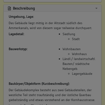
Der Umbau zum Stadtmuseum ist 1992 abgeschlossen.
Betroffene Gebäudeteile:
Beschreibung
keine
Umgebung, Lage:
Bauwerkstyp:
Das Gebäude liegt mittig in der Altstadt südlich des
Anlagen für Bildung, Kunst und Wissenschaft
Ammerkanals, wird von diesem sogar teilweise durchquert.
Museum/Ausstellungsgebäude
Lagedetail:
Siedlung
Stadt
Bauwerkstyp:
Wohnbauten
Wohnhaus
Ländl./ landwirtschaftl.
Bauten/ städtische
Nebengeb.
Lagergebäude
Baukörper/Objektform (Kurzbeschreibung):
Der Gebäudekomplex besteht aus zwei Gebäudeteilen, der
westliche Teil steht traufständig und der östliche Querbau
giebelständig und etwas vorstehend an der Kornhausstrasse.