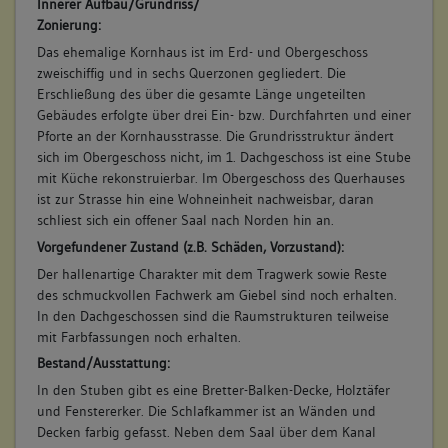
Innerer Aufbau/Grundriss/
Zonierung:
Das ehemalige Kornhaus ist im Erd- und Obergeschoss
zweischiffig und in sechs Querzonen gegliedert. Die
Erschließung des über die gesamte Länge ungeteilten
Gebäudes erfolgte über drei Ein- bzw. Durchfahrten und einer
Pforte an der Kornhausstrasse. Die Grundrisstruktur ändert
sich im Obergeschoss nicht, im 1. Dachgeschoss ist eine Stube
mit Küche rekonstruierbar. Im Obergeschoss des Querhauses
ist zur Strasse hin eine Wohneinheit nachweisbar, daran
schliest sich ein offener Saal nach Norden hin an.
Vorgefundener Zustand (z.B. Schäden, Vorzustand):
Der hallenartige Charakter mit dem Tragwerk sowie Reste
des schmuckvollen Fachwerk am Giebel sind noch erhalten.
In den Dachgeschossen sind die Raumstrukturen teilweise
mit Farbfassungen noch erhalten.
Bestand/Ausstattung:
In den Stuben gibt es eine Bretter-Balken-Decke, Holztäfer
und Fenstererker. Die Schlafkammer ist an Wänden und
Decken farbig gefasst. Neben dem Saal über dem Kanal