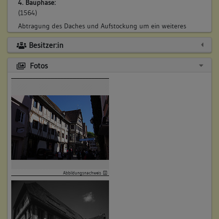
4. Bauphase:
(1564)
Abtragung des Daches und Aufstockung um ein weiteres
Stockwerk auf dem Querbau. Altes Dachgerüst und
Besitzer:in
Dachsparren in Kombination mit neuem liegenden Stuhl
wieder verwendet. Neue Nutzung des Querbaus mit einer
Fotos
Wohneinheit und einem großen Saal.
Betroffene Gebäudeteile:
keine
Bauwerkstyp:
Anlagen für Bildung, Kunst und Wissenschaft
Schule, Kindergarten
Ländl./ landwirtschaftl. Bauten/ städtische Nebengeb.
Lagergebäude
Abbildungsnachweis
5. Bauphase:
(1607)
Abtragung des Daches und Aufstockung eines weiteren