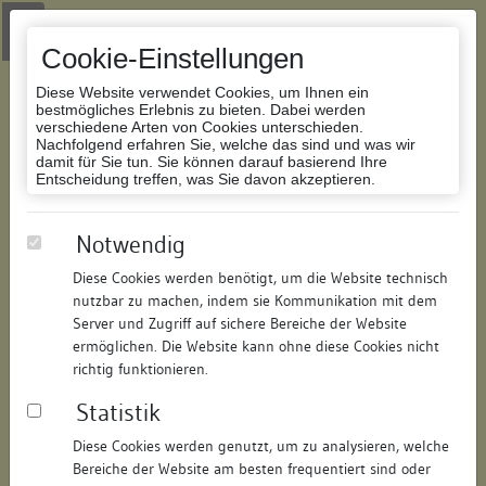
Zur Navigation springen
Zum Inhalt der Website springen
Login
|
Schriftgröße anpassen
|
Kontakt
|
Handbuch
|
Impressum
& Datenschutzerklärung
Cookie-Einstellungen
Diese Website verwendet Cookies, um Ihnen ein
bestmögliches Erlebnis zu bieten. Dabei werden
verschiedene Arten von Cookies unterschieden.
Nachfolgend erfahren Sie, welche das sind und was wir
Datenbank Bauforschung/Restaurierung
damit für Sie tun. Sie können darauf basierend Ihre
Entscheidung treffen, was Sie davon akzeptieren.
ehem. Kornhaus
Notwendig
Diese Cookies werden benötigt, um die Website technisch
ID:
401213349478
/
Datum:
01.09.2005
nutzbar zu machen, indem sie Kommunikation mit dem
Datenbestand:
Bauforschung
Server und Zugriff auf sichere Bereiche der Website
ermöglichen. Die Website kann ohne diese Cookies nicht
Als PDF herunterladen:
richtig funktionieren.
Alle Inhalte dieser Seite:
/
Statistik
Objektdaten
Diese Cookies werden genutzt, um zu analysieren, welche
Bereiche der Website am besten frequentiert sind oder
Straße:
Kornhausstr.