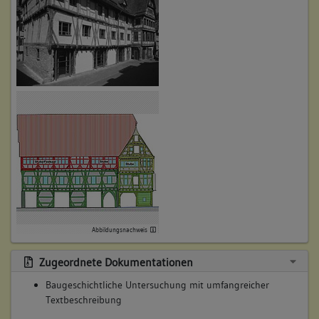
Stockwerkes auf dem Hauptbau. Hier wird ebenfalls ein Saal
eingerichtet. Nach archivalischen Untersuchungen wird dieser
Schickhard zugeschrieben und als Schule genutzt
Betroffene Gebäudeteile:
keine
6. Bauphase:
(1828 - 1892)
Verschiedene innere Umbauten unter anderem werden neue,
größere Fenster eingebaut und das Gebäude verputzt. Bis
1892 bleibt das Gebäude Korn- und Schulhaus. Danach
wechselnde Nutzungen.
Betroffene Gebäudeteile:
Abbildungsnachweis
keine
Zugeordnete Dokumentationen
Baugeschichtliche Untersuchung mit umfangreicher
7. Bauphase:
Textbeschreibung
(1992)