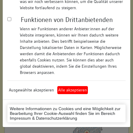
was wir noch verbessern können, um die Qualität unserer
Hausnummer:
10
Website fortlaufend zu steigern.
Funktionen von Drittanbietenden
Postleitzahl:
72070
Wenn wir Funktionen anderer Anbieter:innen auf der
Stadt-Teilort:
Tübingen
Website integrieren, können wir Ihnen dadurch weitere
Inhalte anbieten. Dies betrifft beispielsweise die
Regierungsbezirk:
Tübingen
Darstellung lokalisierter Daten in Karten. Möglicherweise
werden damit die Anbietenden der Funktionen dadurch
Kreis:
Tübingen (Landkreis)
ebenfalls Cookies nutzen. Sie können dies aber auch
global deaktivieren, indem Sie die Einstellungen Ihres
Wohnplatzschlüssel:
8416041017
Browsers anpassen.
Flurstücknummer:
keine
Ausgewählte akzeptieren
Alle akzeptieren
Historischer Straßenname:
keiner
Historische Gebäudenummer:
keine
Weitere Informationen zu Cookies und eine Möglichkeit zur
Bearbeitung Ihrer Cookie-Auswahl finden Sie im Bereich
Lage des Wohnplatzes:
Impressum & Datenschutzerklärung