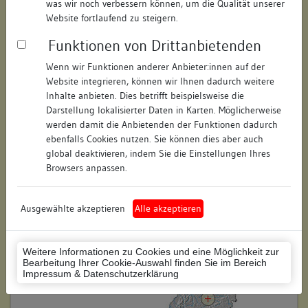
was wir noch verbessern können, um die Qualität unserer
Hausnummer:
5
Website fortlaufend zu steigern.
Funktionen von Drittanbietenden
Postleitzahl:
73728
Wenn wir Funktionen anderer Anbieter:innen auf der
Stadt-Teilort:
Esslingen am Neckar
Website integrieren, können wir Ihnen dadurch weitere
Inhalte anbieten. Dies betrifft beispielsweise die
Regierungsbezirk:
Stuttgart
Darstellung lokalisierter Daten in Karten. Möglicherweise
werden damit die Anbietenden der Funktionen dadurch
Kreis:
Esslingen (Landkreis)
ebenfalls Cookies nutzen. Sie können dies aber auch
global deaktivieren, indem Sie die Einstellungen Ihres
Wohnplatzschlüssel:
8116019003
Browsers anpassen.
Flurstücknummer:
keine
Ausgewählte akzeptieren
Alle akzeptieren
Historischer Straßenname:
keiner
Historische Gebäudenummer:
keine
Weitere Informationen zu Cookies und eine Möglichkeit zur
Bearbeitung Ihrer Cookie-Auswahl finden Sie im Bereich
Lage des Wohnplatzes:
Impressum & Datenschutzerklärung