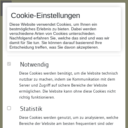
Zur Navigation springen
Zum Inhalt der Website springen
Login
|
Schriftgröße anpassen
|
Kontakt
|
Handbuch
|
Impressum
& Datenschutzerklärung
Cookie-Einstellungen
Diese Website verwendet Cookies, um Ihnen ein
bestmögliches Erlebnis zu bieten. Dabei werden
verschiedene Arten von Cookies unterschieden.
Nachfolgend erfahren Sie, welche das sind und was wir
Datenbank Bauforschung/Restaurierung
damit für Sie tun. Sie können darauf basierend Ihre
Entscheidung treffen, was Sie davon akzeptieren.
Wohn- und Geschäftshaus
Notwendig
Diese Cookies werden benötigt, um die Website technisch
ID:
221220389266
/
Datum:
19.02.2007
nutzbar zu machen, indem sie Kommunikation mit dem
Datenbestand:
Bauforschung
Server und Zugriff auf sichere Bereiche der Website
ermöglichen. Die Website kann ohne diese Cookies nicht
Als PDF herunterladen:
richtig funktionieren.
Alle Inhalte dieser Seite:
/
Statistik
Objektdaten
Diese Cookies werden genutzt, um zu analysieren, welche
Bereiche der Website am besten frequentiert sind oder
Straße:
Hafenmarkt