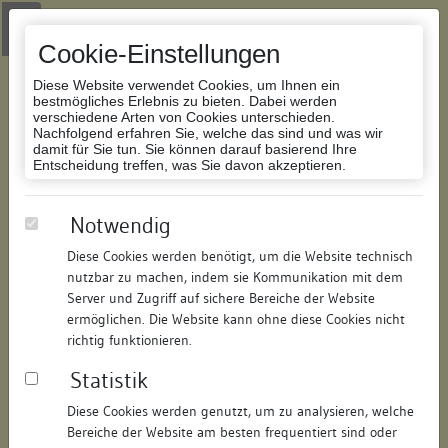
Zur Navigation springen
Zum Inhalt der Website springen
Login
|
Schriftgröße anpassen
|
Kontakt
|
Handbuch
|
Impressum
& Datenschutzerklärung
Cookie-Einstellungen
Diese Website verwendet Cookies, um Ihnen ein
bestmögliches Erlebnis zu bieten. Dabei werden
verschiedene Arten von Cookies unterschieden.
Nachfolgend erfahren Sie, welche das sind und was wir
Datenbank Bauforschung/Restaurierung
damit für Sie tun. Sie können darauf basierend Ihre
Entscheidung treffen, was Sie davon akzeptieren.
Wohnhaus
Notwendig
Diese Cookies werden benötigt, um die Website technisch
ID:
202186802221
/
Datum:
29.10.2020
nutzbar zu machen, indem sie Kommunikation mit dem
Datenbestand:
Bauforschung und Restaurierung
Server und Zugriff auf sichere Bereiche der Website
ermöglichen. Die Website kann ohne diese Cookies nicht
Als PDF herunterladen:
richtig funktionieren.
Alle Inhalte dieser Seite:
/
Statistik
Objektdaten
Diese Cookies werden genutzt, um zu analysieren, welche
Bereiche der Website am besten frequentiert sind oder
Straße:
Gerberstraße