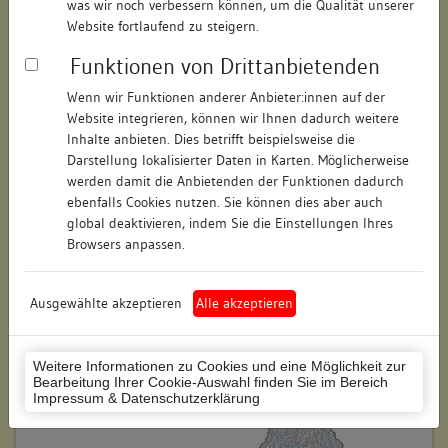
was wir noch verbessern können, um die Qualität unserer
Hausnummer:
17
Website fortlaufend zu steigern.
Funktionen von Drittanbietenden
Postleitzahl:
78050
Wenn wir Funktionen anderer Anbieter:innen auf der
Stadt-Teilort:
Villingen
Website integrieren, können wir Ihnen dadurch weitere
Inhalte anbieten. Dies betrifft beispielsweise die
Regierungsbezirk:
Freiburg
Darstellung lokalisierter Daten in Karten. Möglicherweise
werden damit die Anbietenden der Funktionen dadurch
Kreis:
Schwarzwald-Baar-Kreis
ebenfalls Cookies nutzen. Sie können dies aber auch
(Landkreis)
global deaktivieren, indem Sie die Einstellungen Ihres
Browsers anpassen.
Wohnplatzschlüssel:
8326074020
Flurstücknummer:
keine
Ausgewählte akzeptieren
Alle akzeptieren
Historischer Straßenname:
keiner
Weitere Informationen zu Cookies und eine Möglichkeit zur
Historische Gebäudenummer:
keine
Bearbeitung Ihrer Cookie-Auswahl finden Sie im Bereich
Impressum & Datenschutzerklärung
Lage des Wohnplatzes: