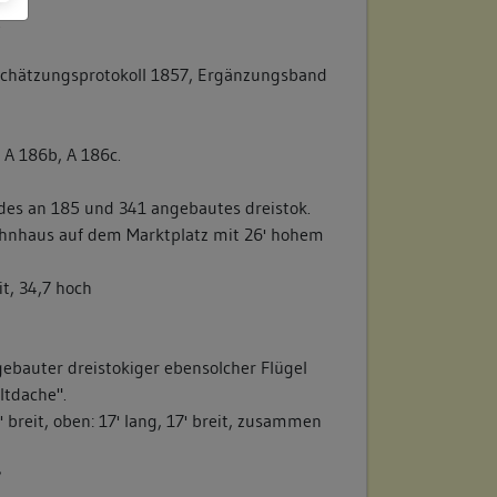
.
chätzungsprotokoll 1857, Ergänzungsband
, A 186b, A 186c.
ndes an 185 und 341 angebautes dreistok.
ohnhaus auf dem Marktplatz mit 26' hohem
it, 34,7 hoch
ngebauter dreistokiger ebensolcher Flügel
ltdache".
' breit, oben: 17' lang, 17' breit, zusammen
/