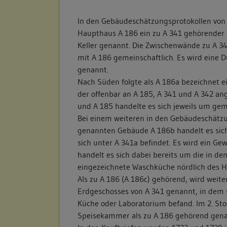
In den Gebäudeschätzungsprotokollen vo
Haupthaus A 186 ein zu A 341 gehörender
Keller genannt. Die Zwischenwände zu A 34
mit A 186 gemeinschaftlich. Es wird eine 
genannt.
Nach Süden folgte als A 186a bezeichnet e
der offenbar an A 185, A 341 und A 342 an
und A 185 handelte es sich jeweils um gem
Bei einem weiteren in den Gebäudeschätz
genannten Gebäude A 186b handelt es sic
sich unter A 341a befindet. Es wird ein Gew
handelt es sich dabei bereits um die in 
eingezeichnete Waschküche nördlich des H
Als zu A 186 (A 186c) gehörend, wird weiter
Erdgeschosses von A 341 genannt, in dem 
Küche oder Laboratorium befand. Im 2. Sto
Speisekammer als zu A 186 gehörend gena