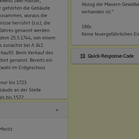
eweils zwei Häuser,
Abzug der Mauern Gewölbe, 
ar gehörten die Gebäude
vorhanden ist."
 zusammen, woraus die
isse herrührt (s.o.), die
186c
 Jahres genannt werden.
Keine feuergefährlichen E
 dem 25.5.1744, von einem
s zunächst bei A 341
kauft). Beim Verkauf des
Quick-Response-Code
ort genannt. Bereits ein
 (wohl im Erdgeschoss
nur bis 1723
ebäude an der Stelle
ls bis 1522
r die Witwe Strycher.
r ebenfalls schon in
Moritz