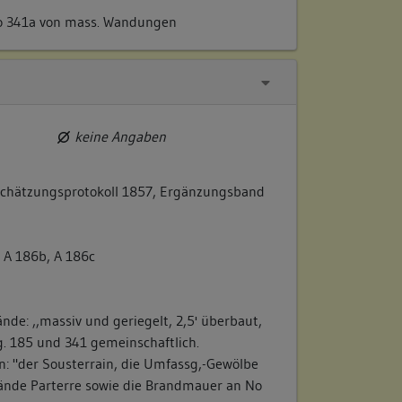
o 341a von mass. Wandungen
lich im Parterre 1 geipstes magazin und 1
2 Stok 1 Speiskammer"
keine Angaben
B. Schäden, Vorzustand):
chätzungsprotokoll 1857, Ergänzungsband
, A 186b, A 186c
de: ,,massiv und geriegelt, 2,5' überbaut,
- g. 185 und 341 gemeinschaftlich.
n: "der Sousterrain, die Umfassg,-Gewölbe
ände Parterre sowie die Brandmauer an No