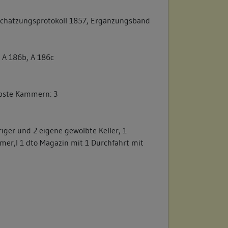
chätzungsprotokoll 1857, Ergänzungsband
, A 186b, A 186c
pste Kammern: 3
riger und 2 eigene gewölbte Keller, 1
mer,l 1 dto Magazin mit 1 Durchfahrt mit