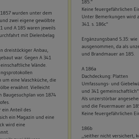
185."
Keine feuergefährlichen E
n 1857 wurden unter dem
Unter Bemerkungen wird au
 und zwei eigene gewölbte
341. s. 186c"
1 und A 185 waren jeweils
Durchfahrt mit Dielenbelag
Ergänzungsband S.35: wie 
ausgenommen, da als unze
in dreistöckiger Anbau,
und Brandmauer an 185.
gebaut war. Gegen A 341
einschaftliche Wände.
A 186a
ungsprotokollen
Dachdeckung: Platten
h um eine Waschküche, die
Umfassungs- und Giebelwän
ölbe erwähnt. Vielleicht
und 341 gemeinschaftlich"
dem Baugesuchplan von 1874
AIs unzerstörbar angesehe
ofes.
und die Feuermauer an 18
 ein Anteil des
Keine feuergefährlichen E
sich ein Magazin und eine
ck wird eine
186b
nnt.
,,seither nicht versichert