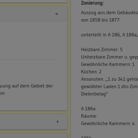
Zonierung:
Auszug aus dem Gebäudes
von 1858 bis 1877:
unterteilt in A 186, A 186a
Heizbare Zimmer: 5
Unheizbare Zimmer u. gey
Gewöhnliche Kammern: 1
Küchen: 2
Ansonsten: ,,1 zu 341 gehö
uung auf dem Gebiet der
gewölbter Laden 1 dto Zim
Ulm
Dielenbelag"
A 186a
Räume:
Gewöhnliche Kammern: 4
186b