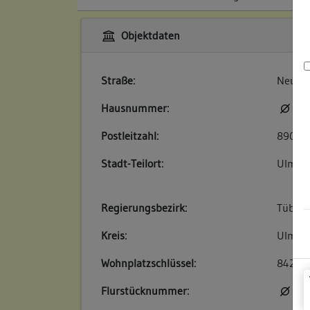
Objektdaten
Straße:
Neue S
Hausnummer:
kei
Postleitzahl:
89073
Stadt-Teilort:
Ulm
Regierungsbezirk:
Tübin
Kreis:
Ulm (S
Wohnplatzschlüssel:
84210
Flurstücknummer:
kei