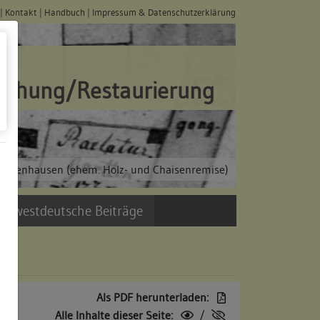
|
Kontakt
|
Handbuch
|
Impressum & Datenschutzerklärung
schung/Restaurierung
 Bebenhausen (ehem. Holz- und Chaisenremise)
üdwestdeutsche Beiträge
Als PDF herunterladen:
Alle Inhalte dieser Seite:
/