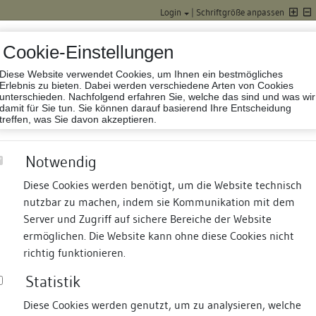
Login
|
Schriftgröße anpassen
Cookie-Einstellungen
Diese Website verwendet Cookies, um Ihnen ein bestmögliches
Datenbank Baufor
Erlebnis zu bieten. Dabei werden verschiedene Arten von Cookies
unterschieden. Nachfolgend erfahren Sie, welche das sind und was wir
damit für Sie tun. Sie können darauf basierend Ihre Entscheidung
treffen, was Sie davon akzeptieren.
Notwendig
Kloster
Diese Cookies werden benötigt, um die Website technisch
nutzbar zu machen, indem sie Kommunikation mit dem
nd Termine
Suche
Freie Bauforscher:innen
S
Server und Zugriff auf sichere Bereiche der Website
ermöglichen. Die Website kann ohne diese Cookies nicht
mplex (A 186 - Langestraße 10)
richtig funktionieren.
Statistik
Diese Cookies werden genutzt, um zu analysieren, welche