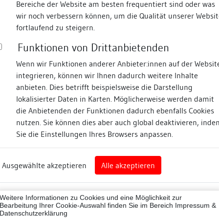
Bereiche der Website am besten frequentiert sind oder was
wir noch verbessern können, um die Qualität unserer Websit
Fotos
fortlaufend zu steigern.
Funktionen von Drittanbietenden
Zugeordnete Dokumenta
traße
Wenn wir Funktionen anderer Anbieter:innen auf der Websit
integrieren, können wir Ihnen dadurch weitere Inhalte
ne
Kurzbeschreibung
anbieten. Dies betrifft beispielsweise die Darstellung
lokalisierter Daten in Karten. Möglicherweise werden damit
die Anbietenden der Funktionen dadurch ebenfalls Cookies
nutzen. Sie können dies aber auch global deaktivieren, inde
Beschreibung
Sie die Einstellungen Ihres Browsers anpassen.
gen
Umgebung, Lage:
Ausgewählte akzeptieren
Alle akzeptieren
tadtkreis)
Zur Langestraße traufstän
Lagedetail:
00028
Bauwerkstyp:
Weitere Informationen zu Cookies und eine Möglichkeit zur
ne
Bearbeitung Ihrer Cookie-Auswahl finden Sie im Bereich
Impressum &
Baukörper/Objektform (Ku
Datenschutzerklärung