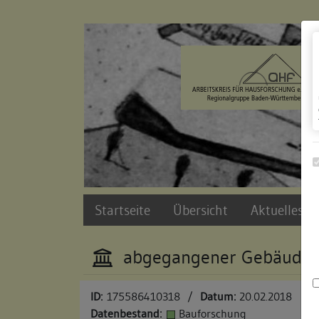
Zur Navigation springen
Zum Inhalt der Website springen
Startseite
Übersicht
Aktuelles u
abgegangener Gebäudeko
ID:
175586410318
/
Datum:
20.02.2018
Datenbestand:
Bauforschung