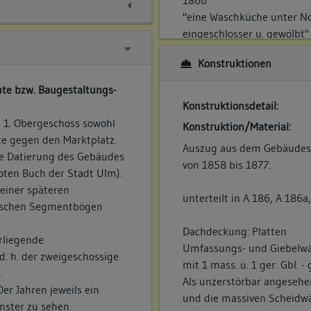
"eine Waschküche unter N
eingeschlosser u. gewölbt"
Konstruktionen
186c
"Antheil unter No 341 nem
te bzw. Baugestaltungs-
Küche: (Laboratorium) im 
Konstruktionsdetail:
Vorgefundener Zustand (z.
 1. Obergeschoss sowohl
Konstruktion/Material:
te gegen den Marktplatz.
keine Angaben
Auszug aus dem Gebäudes
ne Datierung des Gebäudes
Bestand/Ausstattung:
von 1858 bis 1877:
oten Buch der Stadt Ulm).
keine Angaben
einer späteren
unterteilt in A 186, A 186a
wischen Segmentbögen
Dachdeckung: Platten
rliegende
Umfassungs- und Giebelwän
. h. der zweigeschossige
mit 1 mass. u. 1 ger. Gbl. 
.
Als unzerstörbar angesehe
er Jahren jeweils ein
und die massiven Scheidw
nster zu sehen.