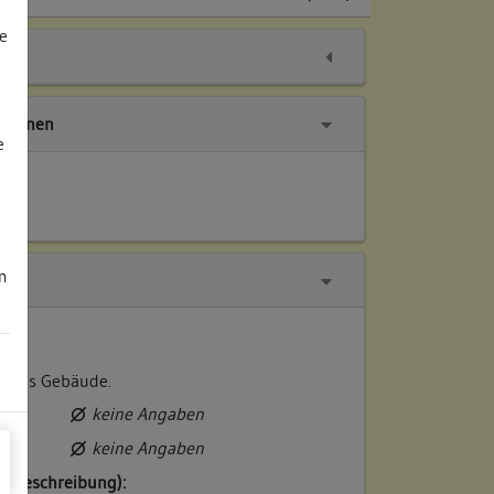
e
tionen
e
m
diges Gebäude.
keine Angaben
keine Angaben
rzbeschreibung):