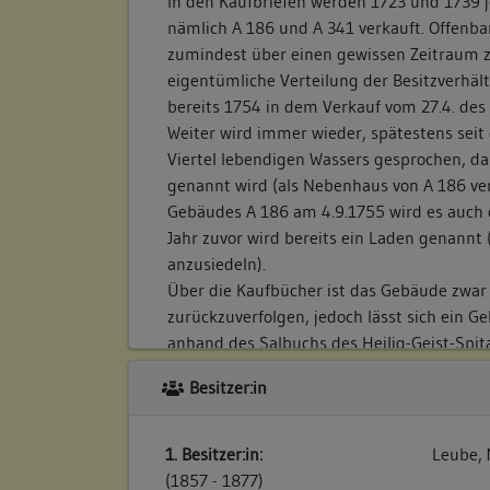
In den Kaufbriefen werden 1723 und 1739 j
nämlich A 186 und A 341 verkauft. Offenb
zumindest über einen gewissen Zeitraum
eigentümliche Verteilung der Besitzverhältn
bereits 1754 in dem Verkauf vom 27.4. des
Weiter wird immer wieder, spätestens seit
Viertel lebendigen Wassers gesprochen, da
genannt wird (als Nebenhaus von A 186 ver
Gebäudes A 186 am 4.9.1755 wird es auch d
Jahr zuvor wird bereits ein Laden genannt
anzusiedeln).
Über die Kaufbücher ist das Gebäude zwar 
zurückzuverfolgen, jedoch lässt sich ein G
anhand des Salbuchs des Heilig-Geist-Spita
zurückverfolgen. Damalige Eigentümerin wa
Besitzer:in
Im Steuerbuch von 1499 wird Witwe Striche
diesem Gebiet (auf dem Markt) genannt.
1. Besitzer:in:
Leube, 
(1857 - 1877)