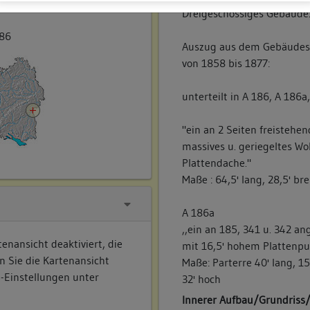
traße
Dreigeschossiges Gebäude
186
Auszug aus dem Gebäudes
von 1858 bis 1877:
unterteilt in A 186, A 186a
"ein an 2 Seiten freistehe
massives u. geriegeltes W
Plattendache."
Maße : 64,5' lang, 28,5' bre
A 186a
,,ein an 185, 341 u. 342 a
enansicht deaktiviert, die
mit 16,5' hohem Plattenpu
n Sie die Kartenansicht
Maße: Parterre 40' lang, 15
e-Einstellungen unter
32' hoch
Innerer Aufbau/Grundriss