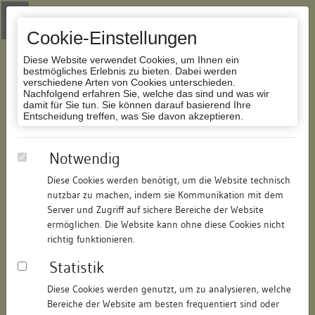
Zur Navigation springen
Zum Inhalt der Website springen
Login
|
Schriftgröße anpassen
|
Kontakt
|
Handbuch
|
Impressum
& Datenschutzerklärung
Cookie-Einstellungen
Diese Website verwendet Cookies, um Ihnen ein
bestmögliches Erlebnis zu bieten. Dabei werden
verschiedene Arten von Cookies unterschieden.
Nachfolgend erfahren Sie, welche das sind und was wir
Datenbank Bauforschung/Restaurierung
damit für Sie tun. Sie können darauf basierend Ihre
Entscheidung treffen, was Sie davon akzeptieren.
Wohnhaus
Notwendig
Diese Cookies werden benötigt, um die Website technisch
ID:
171212379312
/
Datum:
24.10.2006
nutzbar zu machen, indem sie Kommunikation mit dem
Datenbestand:
Bauforschung
Server und Zugriff auf sichere Bereiche der Website
ermöglichen. Die Website kann ohne diese Cookies nicht
Als PDF herunterladen:
richtig funktionieren.
Alle Inhalte dieser Seite:
/
Statistik
Objektdaten
Diese Cookies werden genutzt, um zu analysieren, welche
Bereiche der Website am besten frequentiert sind oder
Straße:
Marktplatz