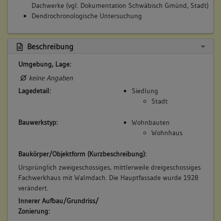
Dachwerke (vgl. Dokumentation Schwäbisch Gmünd, Stadt)
Dendrochronologische Untersuchung
5. Bauphase:
Beschreibung
(1928)
Veränderung der Hauptfassade im Erdgeschoss:
Umgebung, Lage:
Die Gestalt der Fassade ist auf eine
keine Angaben
Modernisierungmaßnahme Ende der 1920er Jahre
Lagedetail:
Siedlung
zurückzuführen.
Stadt
Betroffene Gebäudeteile:
Erdgeschoss
Bauwerkstyp:
Wohnbauten
Wohnhaus
Baukörper/Objektform (Kurzbeschreibung):
6. Bauphase:
Ursprünglich zweigeschossiges, mittlerweile dreigeschossiges
(1967 - 1978)
Fachwerkhaus mit Walmdach. Die Hauptfassade wurde 1928
Hofportal nahezu vollkommen ausgewechselt
verändert.
Betroffene Gebäudeteile:
Innerer Aufbau/Grundriss/
keine
Zonierung: