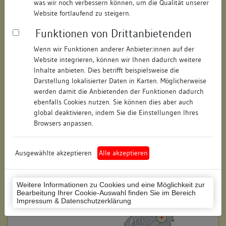
was wir noch verbessern können, um die Qualität unserer
Hausnummer:
8
Website fortlaufend zu steigern.
Funktionen von Drittanbietenden
Postleitzahl:
73525
Wenn wir Funktionen anderer Anbieter:innen auf der
Stadt-Teilort:
Schwäbisch Gmünd
Website integrieren, können wir Ihnen dadurch weitere
Inhalte anbieten. Dies betrifft beispielsweise die
Regierungsbezirk:
Stuttgart
Darstellung lokalisierter Daten in Karten. Möglicherweise
werden damit die Anbietenden der Funktionen dadurch
Kreis:
Ostalbkreis (Landkreis)
ebenfalls Cookies nutzen. Sie können dies aber auch
global deaktivieren, indem Sie die Einstellungen Ihres
Wohnplatzschlüssel:
8136065056
Browsers anpassen.
Flurstücknummer:
keine
Ausgewählte akzeptieren
Alle akzeptieren
Historischer Straßenname:
keiner
Historische Gebäudenummer:
keine
Weitere Informationen zu Cookies und eine Möglichkeit zur
Bearbeitung Ihrer Cookie-Auswahl finden Sie im Bereich
Lage des Wohnplatzes:
Impressum & Datenschutzerklärung