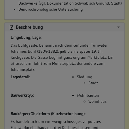
Dachwerke (vgl. Dokumentation Schwäbisch Gmünd, Stadt)
Fassadeninstandsetzung
Dendrochronologische Untersuchung
Betroffene Gebäudeteile:
keine
Beschreibung
Umgebung, Lage:
Das Buhlgässle, benannt nach dem Gmünder Turnvater
Johannes Buhl (1804-1882), jieß bis ins später 19. Jh.
Kirchgasse. Die Gasse beginnt ganz eng am Marktplatz. Ein
Strassenarm führt zum Münsterplatz, der andere zum
Johannisplatz.
Lagedetail:
Siedlung
Stadt
Bauwerkstyp:
Wohnbauten
Wohnhaus
Baukörper/Objektform (Kurzbeschreibung):
Es handelt sich um ein zweigeschossiges verputztes
Fachwerkgiebelhaus mit drei Dachgeschossen und