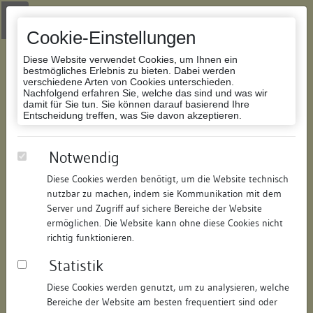
Zur Navigation springen
Zum Inhalt der Website springen
Login
|
Schriftgröße anpassen
|
Kontakt
|
Handbuch
|
Impressum
& Datenschutzerklärung
Cookie-Einstellungen
Diese Website verwendet Cookies, um Ihnen ein
bestmögliches Erlebnis zu bieten. Dabei werden
verschiedene Arten von Cookies unterschieden.
Nachfolgend erfahren Sie, welche das sind und was wir
Datenbank Bauforschung/Restaurierung
damit für Sie tun. Sie können darauf basierend Ihre
Entscheidung treffen, was Sie davon akzeptieren.
Wohnhaus
Notwendig
Diese Cookies werden benötigt, um die Website technisch
ID:
401214369335
/
Datum:
01.08.2006
nutzbar zu machen, indem sie Kommunikation mit dem
Datenbestand:
Bauforschung
Server und Zugriff auf sichere Bereiche der Website
ermöglichen. Die Website kann ohne diese Cookies nicht
Als PDF herunterladen:
richtig funktionieren.
Alle Inhalte dieser Seite:
/
Statistik
Objektdaten
Diese Cookies werden genutzt, um zu analysieren, welche
Bereiche der Website am besten frequentiert sind oder
Straße:
Buhlgässle